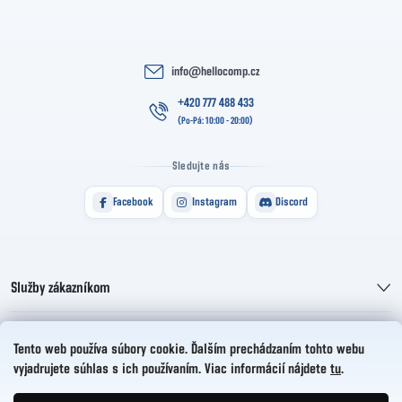
info
@
hellocomp.cz
+420 777 488 433
Sledujte nás
Facebook
Instagram
Discord
Služby zákazníkom
Informácie pre vás
Tento web používa súbory cookie. Ďalším prechádzaním tohto webu
vyjadrujete súhlas s ich používaním. Viac informácií nájdete
tu
.
HelloCZ s.r.o.