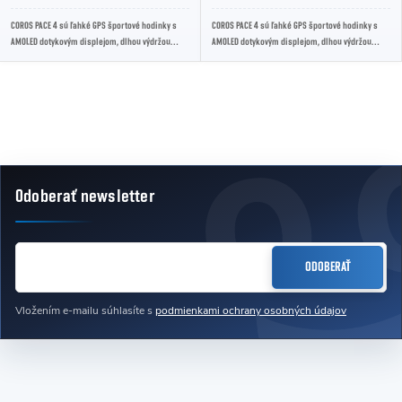
COROS PACE 4 sú ľahké GPS športové hodinky s
COROS PACE 4 sú ľahké GPS športové hodinky s
AMOLED dotykovým displejom, dlhou výdržou
AMOLED dotykovým displejom, dlhou výdržou
batérie a pokročilými tréningovými funkciami....
batérie a pokročilými tréningovými funkciami....
Ovládacie prvky výpisu
Odoberať newsletter
Zápätie
EMAIL
ODOBERAŤ
Vložením e-mailu súhlasíte s
podmienkami ochrany osobných údajov