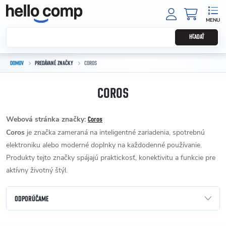
Prejsť na obsah
NÁKUPNÝ
HĽADAŤ
DOMOV
PREDÁVANÉ ZNAČKY
COROS
COROS
Webová stránka značky:
Coros
Coros
je značka zameraná na inteligentné zariadenia, spotrebnú
elektroniku alebo moderné doplnky na každodenné používanie.
Produkty tejto značky spájajú praktickosť, konektivitu a funkcie pre
aktívny životný štýl.
Radenie produktov
ODPORÚČAME
NAJLACNEJŠIE