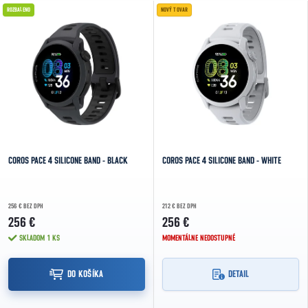
Výpis produktov
ROZBALENO
NOVÝ TOVAR
NAJDRAHŠIE
NAJPREDÁVANEJŠIE
ABECEDNE
COROS PACE 4 SILICONE BAND - BLACK
COROS PACE 4 SILICONE BAND - WHITE
256 € BEZ DPH
212 € BEZ DPH
256 €
256 €
SKLADOM
1 KS
MOMENTÁLNE NEDOSTUPNÉ
DO KOŠÍKA
DETAIL