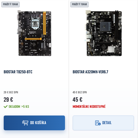
Výpis produktov
POUŽITÝ TOVAR
POUŽITÝ TOVAR
NAJDRAHŠIE
NAJPREDÁVANEJŠIE
ABECEDNE
BIOSTAR TB250-BTC
BIOSTAR A320MH-VER6.7
29 € BEZ DPH
45 € BEZ DPH
29 €
45 €
SKLADOM
>5 KS
MOMENTÁLNE NEDOSTUPNÉ
DO KOŠÍKA
DETAIL