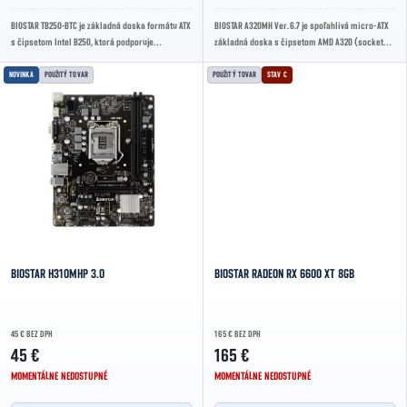
BIOSTAR TB250-BTC je základná doska formátu ATX
BIOSTAR A320MH Ver. 6.7 je spoľahlivá micro‑ATX
s čipsetom Intel B250, ktorá podporuje
základná doska s čipsetom AMD A320 (socket
procesory Intel 6. a 7. generácie pre socket...
AM4). Podporuje Ryzen 1000–5000 a Athlon, až...
NOVINKA
POUŽITÝ TOVAR
POUŽITÝ TOVAR
STAV C
BIOSTAR H310MHP 3.0
BIOSTAR RADEON RX 6600 XT 8GB
45 € BEZ DPH
165 € BEZ DPH
45 €
165 €
MOMENTÁLNE NEDOSTUPNÉ
MOMENTÁLNE NEDOSTUPNÉ