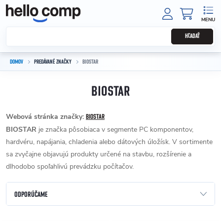
Prejsť na obsah
NÁKUPNÝ
HĽADAŤ
DOMOV
PREDÁVANÉ ZNAČKY
BIOSTAR
BIOSTAR
Webová stránka značky:
BIOSTAR
BIOSTAR
je značka pôsobiaca v segmente PC komponentov,
hardvéru, napájania, chladenia alebo dátových úložísk. V sortimente
sa zvyčajne objavujú produkty určené na stavbu, rozšírenie a
dlhodobo spoľahlivú prevádzku počítačov.
Radenie produktov
ODPORÚČAME
NAJLACNEJŠIE