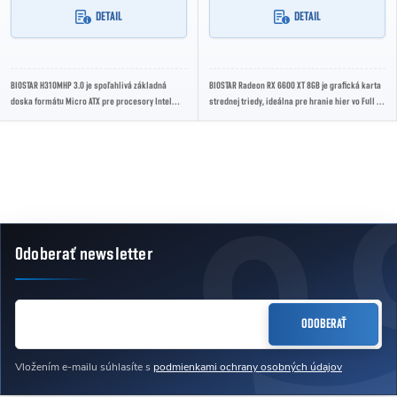
DETAIL
DETAIL
BIOSTAR H310MHP 3.0 je spoľahlivá základná
BIOSTAR Radeon RX 6600 XT 8GB je grafická karta
doska formátu Micro ATX pre procesory Intel
strednej triedy, ideálna pre hranie hier vo Full HD
Core 9. a 8. generácie. Ponúka podporu DDR4...
rozlíšení s vysokými detailmi. Karta...
Ovládacie prvky výpisu
Odoberať newsletter
Zápätie
EMAIL
ODOBERAŤ
Vložením e-mailu súhlasíte s
podmienkami ochrany osobných údajov