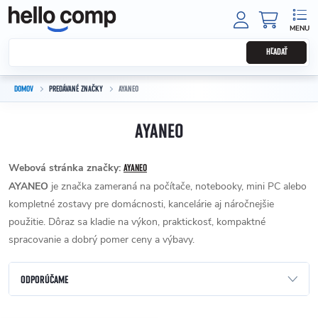
Prejsť na obsah
NÁKUPNÝ
HĽADAŤ
DOMOV
PREDÁVANÉ ZNAČKY
AYANEO
AYANEO
Webová stránka značky:
AYANEO
AYANEO
je značka zameraná na počítače, notebooky, mini PC alebo
kompletné zostavy pre domácnosti, kancelárie aj náročnejšie
použitie. Dôraz sa kladie na výkon, praktickosť, kompaktné
spracovanie a dobrý pomer ceny a výbavy.
Radenie produktov
ODPORÚČAME
NAJLACNEJŠIE