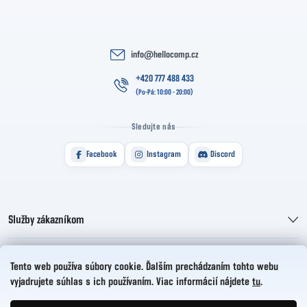
info
@
hellocomp.cz
+420 777 488 433
Sledujte nás
Facebook
Instagram
Discord
Služby zákazníkom
Informácie pre vás
Tento web používa súbory cookie. Ďalším prechádzaním tohto webu
vyjadrujete súhlas s ich používaním. Viac informácií nájdete
tu
.
HelloCZ s.r.o.