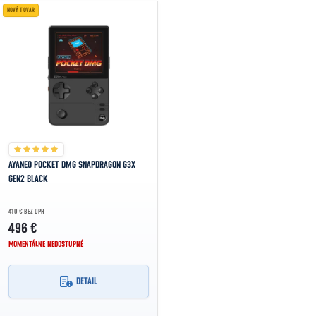
Výpis produktov
NOVÝ TOVAR
NAJDRAHŠIE
NAJPREDÁVANEJŠIE
ABECEDNE
AYANEO POCKET DMG SNAPDRAGON G3X
GEN2 BLACK
410 € BEZ DPH
496 €
MOMENTÁLNE NEDOSTUPNÉ
DETAIL