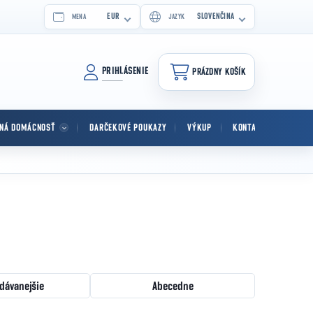
EUR
SLOVENČINA
MENA
JAZYK
PRIHLÁSENIE
PRÁZDNY KOŠÍK
NÁKUPNÝ KOŠÍK
TNÁ DOMÁCNOSŤ
DARČEKOVÉ POUKAZY
VÝKUP
KONTAKT
dávanejšie
Abecedne