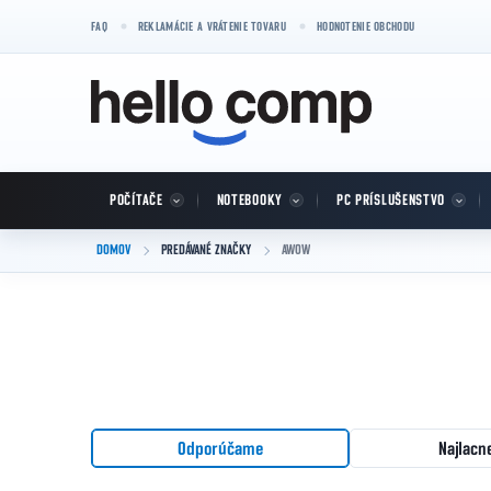
Prejsť na obsah
FAQ
REKLAMÁCIE A VRÁTENIE TOVARU
HODNOTENIE OBCHODU
POČÍTAČE
NOTEBOOKY
PC PRÍSLUŠENSTVO
DOMOV
PREDÁVANÉ ZNAČKY
AWOW
Radenie produktov
Odporúčame
Najlacn