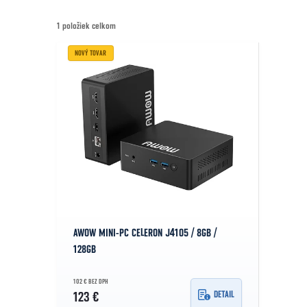
1
položiek celkom
Výpis produktov
NOVÝ TOVAR
AWOW MINI-PC CELERON J4105 / 8GB /
128GB
102 € BEZ DPH
DETAIL
123 €