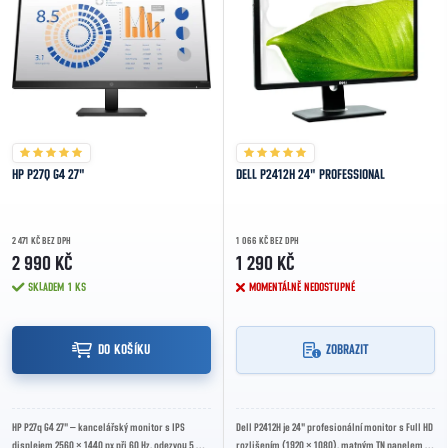
HP P27Q G4 27"
DELL P2412H 24" PROFESSIONAL
2 471 KČ BEZ DPH
1 066 KČ BEZ DPH
2 990 KČ
1 290 KČ
SKLADEM
1 KS
MOMENTÁLNĚ NEDOSTUPNÉ
DO KOŠÍKU
ZOBRAZIT
HP P27q G4 27" – kancelářský monitor s IPS
Dell P2412H je 24" profesionální monitor s Full HD
displejem 2560 × 1440 px při 60 Hz, odezvou 5 ms,
rozlišením (1920 × 1080), matným TN panelem a