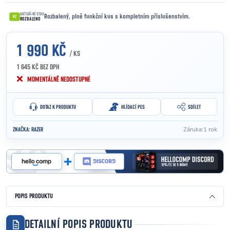
AKTUÁLNÍ STAV
Rozbalený, plně funkční kus s kompletním příslušenstvím.
RZ
ROZBALENO
1 990 KČ
/ KS
1 645 KČ BEZ DPH
Měrná cena:
MOMENTÁLNĚ NEDOSTUPNÉ
DOTAZ K PRODUKTU
HLÍDACÍ PES
SDÍLET
Záruka
:
1 rok
ZNAČKA:
RAZER
POPIS PRODUKTU
DETAILNÍ POPIS PRODUKTU