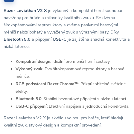
Razer Leviathan V2 X
je výkonný a kompaktní herní soundbar
navržený pro hráče a milovníky kvalitního zvuku. Se dvěma
širokopásmovými reproduktory a dvěma pasivními basovými
měniči nabízí bohatý a vyvážený zvuk s výraznými basy. Díky
Bluetooth 5.0
a připojení
USB-C
je zajištěna snadná konektivita a
nízká latence.
Kompaktní design:
Ideální pro menší herní sestavy.
Výkonný zvuk:
Dva širokopásmové reproduktory a basové
měniče.
RGB podsvícení Razer Chroma™:
Přizpůsobitelné světelné
efekty.
Bluetooth 5.0:
Stabilní bezdrátové připojení s nízkou latencí.
USB-C připojení:
Efektivní napájení a jednoduchá konektivita.
Razer Leviathan V2 X je skvělou volbou pro hráče, kteří hledají
kvalitní zvuk, stylový design a kompaktní provedení.