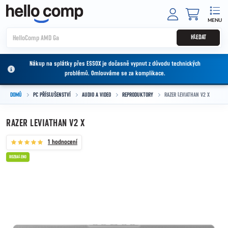
Přejít na obsah
NÁKUPNÍ
HLEDAT
Nákup na splátky přes ESSOX je dočasně vypnut z důvodu technických
problémů. Omlouváme se za komplikace.
DOMŮ
PC PŘÍSLUŠENSTVÍ
AUDIO A VIDEO
REPRODUKTORY
RAZER LEVIATHAN V2 X
RAZER LEVIATHAN V2 X
1 hodnocení
ROZBALENO