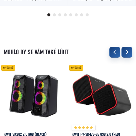
jasem 250 cd/m², 99% pokrytím sRGB a...
ergonomickým stojanem. Nabízí spolehlivý...
NOVÉ ZBOŽÍ
NOVÉ ZBOŽÍ
HAVIT SK202 2.0 RGB (BLACK)
HAVIT HV-SK473-BB USB 2.0 (RED)