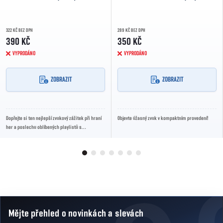
322 KČ BEZ DPH
289 KČ BEZ DPH
390 KČ
350 KČ
VYPRODÁNO
VYPRODÁNO
ZOBRAZIT
ZOBRAZIT
Dopřejte si ten nejlepší zvukový zážitek při hraní
Objevte úžasný zvuk v kompaktním provedení!
her a poslechu oblíbených playlistů s
reproduktory Havit SK202!
Mějte přehled o novinkách
a slevách