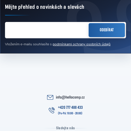
Mějte přehled o novinkách
a slevách
Zápatí
E-MAIL
ODEBÍRAT
Vložením e-mailu souhlasíte s
podmínkami ochrany osobních údajů
info
@
hellocomp.cz
+420 777 488 433
Sledujte nás