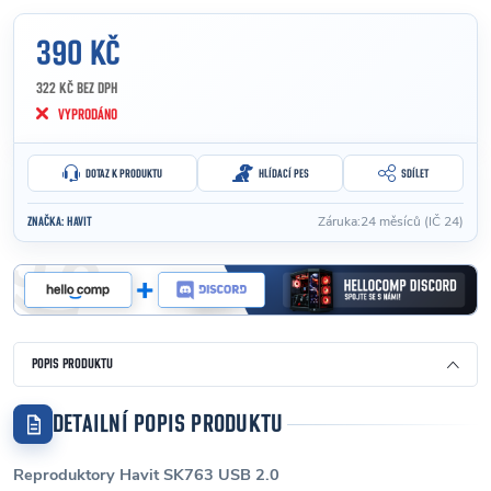
390 KČ
322 KČ BEZ DPH
Měrná cena:
VYPRODÁNO
DOTAZ K PRODUKTU
HLÍDACÍ PES
SDÍLET
Záruka
:
24 měsíců (IČ 24)
ZNAČKA:
HAVIT
POPIS PRODUKTU
DETAILNÍ POPIS PRODUKTU
Reproduktory Havit SK763 USB 2.0