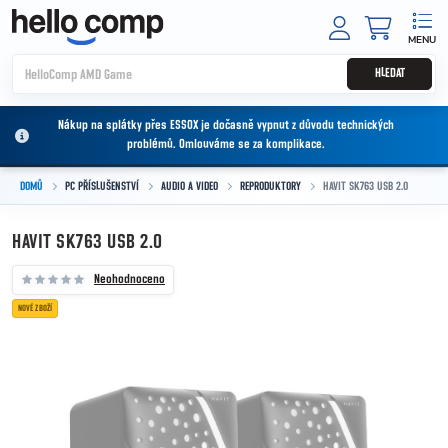
Přejít na obsah
NÁKUPNÍ
HLEDAT
Nákup na splátky přes ESSOX je dočasně vypnut z důvodu technických
problémů. Omlouváme se za komplikace.
DOMŮ
PC PŘÍSLUŠENSTVÍ
AUDIO A VIDEO
REPRODUKTORY
HAVIT SK763 USB 2.0
HAVIT SK763 USB 2.0
Neohodnoceno
NOVÉ ZBOŽÍ