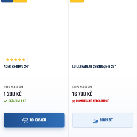
ACER B246WL 24"
LG ULTRAGEAR 27GS95QE-B 27"
1 066 KČ BEZ DPH
13 876 KČ BEZ DPH
1 290 KČ
16 790 KČ
SKLADEM
1 KS
MOMENTÁLNĚ NEDOSTUPNÉ
DO KOŠÍKU
ZOBRAZIT