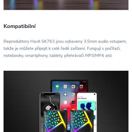
Kompatibilní
Reproduktory Havit SK763 jsou vybaveny 3,5mm audio vstupem,
takže je můžete připojit k celé řadě zařízení. Fungují s počítači,
notebooky, smartphony, tablety, přehrávači MP3/MP4 atd.