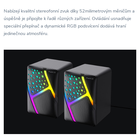
Nabízejí kvalitní stereofonní zvuk díky 52milimetrovým měničům a
úspěšně je připojíte k řadě různých zařízení. Ovládání usnadňuje
speciální přepínač a dynamické RGB podsvícení dodává hraní
jedinečnou atmosféru.