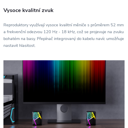
Vysoce kvalitní zvuk
Reproduktory využívají vysoce kvalitní měniče s průměrem 52 mm
a frekvenční odezvou 120 Hz - 18 kHz, což se projevuje na zvuku
bohatém na basy. Přepínač integrovaný do kabelu navíc umožňuje
nastavit hlasitost.