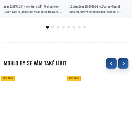
Acer B246WL 24" – monitor s 24" IPS displejem
LG UltraGear 27GS95QE-B je 27palcový herní
1920 × 1200 px, poměrem stran 16:10, frekvencí
monitor, který kombinuje QHD rozlišení s
60 Hz, odezvou 5 ms, konektory HDMI,...
vysokou obnovovací frekvencí 240 Hz pro
bleskovou...
NOVÉ ZBOŽÍ
NOVÉ ZBOŽÍ