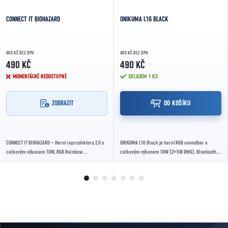
CONNECT IT BIOHAZARD
ONIKUMA L16 BLACK
405 KČ BEZ DPH
405 KČ BEZ DPH
490 KČ
490 KČ
MOMENTÁLNĚ NEDOSTUPNÉ
SKLADEM
1 KS
ZOBRAZIT
DO KOŠÍKU
CONNECT IT BIOHAZARD – Herní reproduktory 2.0 s
ONIKUMA L16 Black je herní RGB soundbar s
celkovým výkonem 10W, RGB Rainbow
celkovým výkonem 10W (2×5W RMS), Bluetooth
podsvícením, Bluetooth i 3,5mm AUX připojením.
5.3, dosahem až 15 m a dvojicí 2" měničů.
Nabízí...