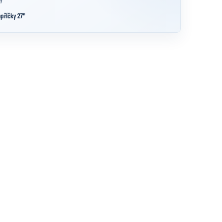
y
příčky 27"