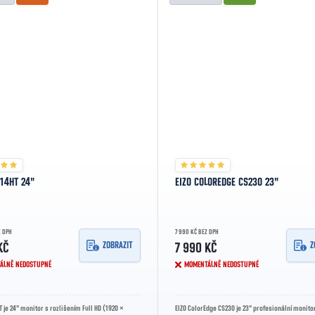
414HT 24"
EIZO COLOREDGE CS230 23"
Z DPH
7 990 KČ BEZ DPH
ZOBRAZIT
Z
KČ
7 990 KČ
ÁLNĚ NEDOSTUPNÉ
MOMENTÁLNĚ NEDOSTUPNÉ
T je 24" monitor s rozlišením Full HD (1920 ×
EIZO ColorEdge CS230 je 23" profesionální monito