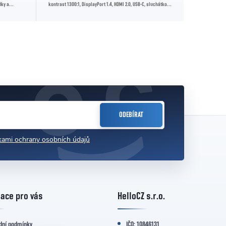
iky a
kontrast 1300:1, DisplayPort 1.4, HDMI 2.0, USB-C, sluchátkový
Full HD rozliš
výstup,...
odezvu, ideální
ODEBÍRAT
ami ochrany osobních údajů
ace pro vás
HelloCZ s.r.o.
dní podmínky
IČO: 10846131