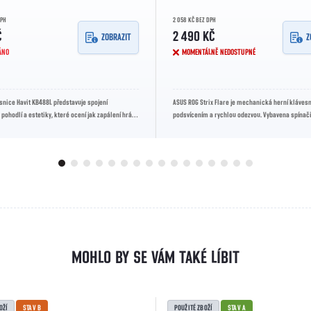
DPH
2 058 KČ BEZ DPH
Č
2 490 KČ
ZOBRAZIT
Z
ÁNO
MOMENTÁLNĚ NEDOSTUPNÉ
snice Havit KB488L představuje spojení
ASUS ROG Strix Flare je mechanická herní kláves
 pohodlí a estetiky, které ocení jak zapálení hráči,
podsvícením a rychlou odezvou. Vybavena spínači
...
nabízí vynikající...
OŽÍ
STAV B
POUŽITÉ ZBOŽÍ
STAV A