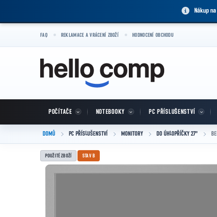
Přejít na obsah
Nákup na
FAQ
REKLAMACE A VRÁCENÍ ZBOŽÍ
HODNOCENÍ OBCHODU
POČÍTAČE
NOTEBOOKY
PC PŘÍSLUŠENSTVÍ
DOMŮ
PC PŘÍSLUŠENSTVÍ
MONITORY
DO ÚHLOPŘÍČKY 27"
BE
POUŽITÉ ZBOŽÍ
STAV B