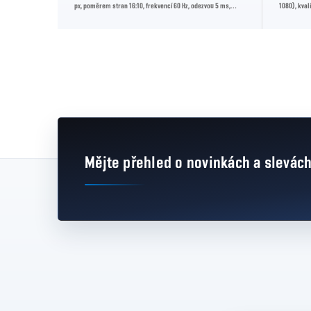
í frekvencí a
px, poměrem stran 16:10, frekvencí 60 Hz, odezvou 5 ms,
1080), kva
konektory HDMI,...
Nabízí spole
Mějte přehled o novinkách
a slevác
Zápatí