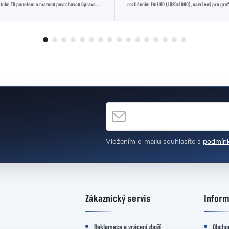
litním TN panelem a matnou povrchovou úpravou.
rozlišením Full HD (1920x1080), navržený pro graf
hlivý výkon...
fotografy díky své vysoké...
E-MAIL
h
Vložením e-mailu souhlasíte s
podmínk
Zákaznický servis
Inform
Reklamace a vrácení zboží
Obcho