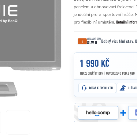
panelem a obnovovací frekvencí 
je ideální pro e-sportovní hráče
pro flexibilní umístění.
Detailní info
VIZUÁLNÍ STAV
Dobrý vizuální stav.
B
STAV B
1 990 KČ
NELZE ODEČÍST DPH | OSVOBOZENO PODLE §90
Měrná cena:
DOTAZ K PRODUKTU
HLÍDAC