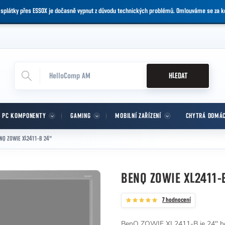
 splátky přes ESSOX je dočasně vypnut z důvodu technických problémů. Omlouváme se za 
HLEDAT
PC KOMPONENTY
GAMING
MOBILNÍ ZAŘÍZENÍ
CHYTRÁ DOMÁ
NQ ZOWIE XL2411-B 24"
BENQ ZOWIE XL2411-
7 hodnocení
BenQ ZOWIE XL2411-B je 24" hern