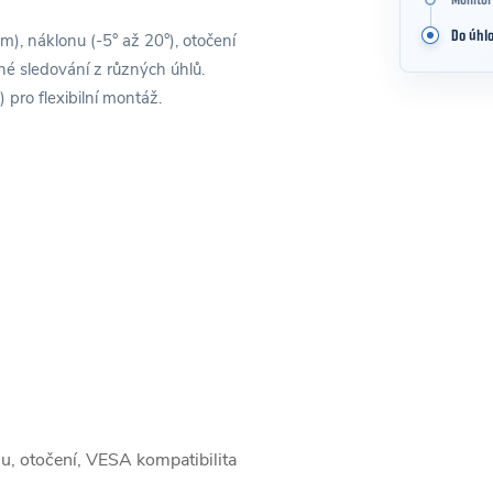
Monitor
Do úhlo
, náklonu (-5° až 20°), otočení
lné sledování z různých úhlů.
pro flexibilní montáž.
u, otočení, VESA kompatibilita