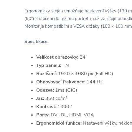
Ergonomický stojan umožňuje nastavení výšky (130 mm)
(90°) a otočení do režimu portrétu, což zajišťuje pohod
Monitor je kompatibilní s VESA držáky (100 × 100 mm) 
Specifikace:
Velikost obrazovky:
24"
Typ panelu:
TN
Rozlišení:
1920 × 1080 px (Full HD)
Obnovovací frekvence:
144 Hz
Odezva:
1ms (GtG)
Jas:
350 cd/m²
Kontrast:
1000:1
Porty:
DVI-DL, HDMI, VGA
Ergonomické funkce:
Nastavení výšky, náklon