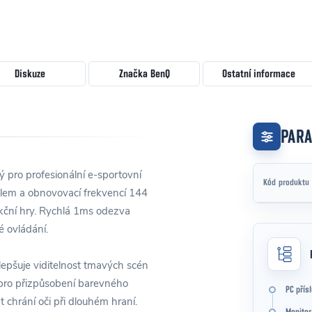
Diskuze
Značka
BenQ
Ostatní informace
PAR
ý pro profesionální e-sportovní
Kód produktu
elem a obnovovací frekvencí 144
 akční hry. Rychlá 1ms odezva
é ovládání.
zlepšuje viditelnost tmavých scén
e pro přizpůsobení barevného
PC přís
 chrání oči při dlouhém hraní.