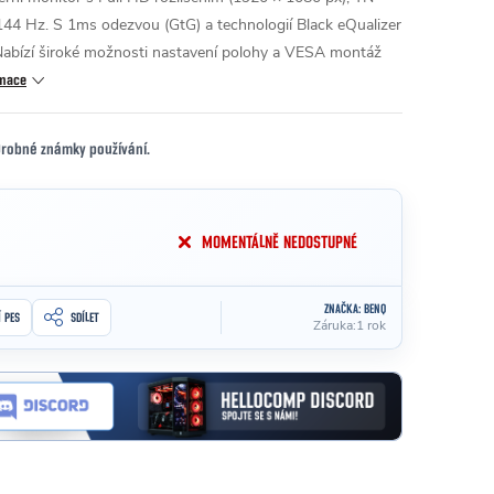
144 Hz. S 1ms odezvou (GtG) a technologií Black eQualizer
. Nabízí široké možnosti nastavení polohy a VESA montáž
rmace
 Drobné známky používání.
MOMENTÁLNĚ NEDOSTUPNÉ
ZNAČKA:
BENQ
Í PES
SDÍLET
Záruka
:
1 rok