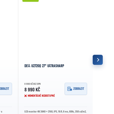
DELL U2720Q 27" ULTRASHARP
AOC 27G4X
8 990 KČ BEZ DPH
3 298 KČ BEZ D
OBRAZIT
ZOBRAZIT
8 990 KČ
3 990 K
MOMENTÁLNĚ NEDOSTUPNÉ
MOMENTÁL
r s
LCD monitor 4K 3840 × 2160, IPS, 16:9, 8 ms, 60Hz, 350 cd/m2,
AOC 27G4X Gami