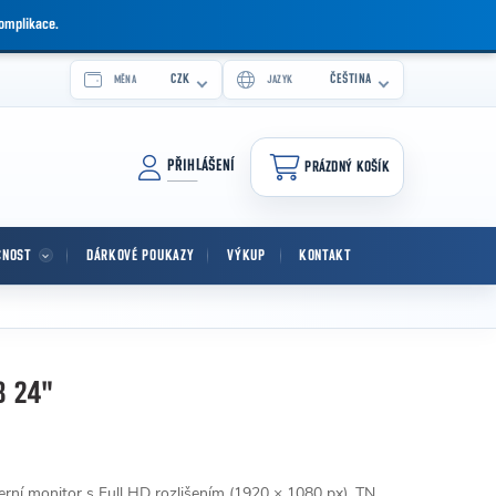
komplikace.
CZK
ČEŠTINA
MĚNA
JAZYK
PŘIHLÁŠENÍ
PRÁZDNÝ KOŠÍK
NÁKUPNÍ KOŠÍK
CNOST
DÁRKOVÉ POUKAZY
VÝKUP
KONTAKT
B 24"
í monitor s Full HD rozlišením (1920 × 1080 px), TN