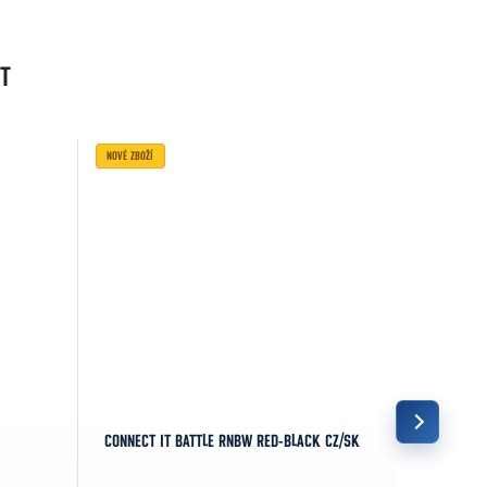
T
NOVÉ ZBOŽÍ
POUŽITÉ ZBOŽ
CONNECT IT BATTLE RNBW RED-BLACK CZ/SK
LOGITECH 