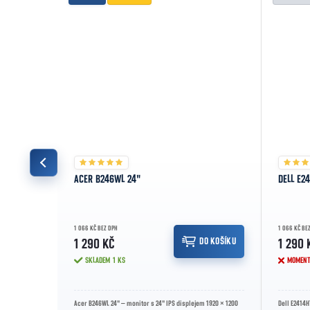
ACER B246WL 24"
DELL E2
1 066 KČ BEZ DPH
1 066 KČ BE
ZOBRAZIT
DO KOŠÍKU
1 290 KČ
1 290 
SKLADEM
1 KS
MOMENT
monitor s
Acer B246WL 24" – monitor s 24" IPS displejem 1920 × 1200
Dell E2414H