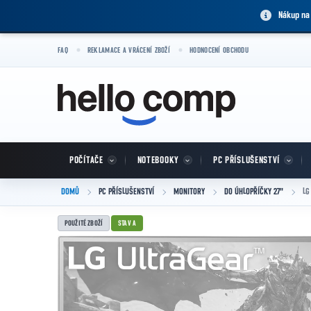
Přejít na obsah
Nákup na
FAQ
REKLAMACE A VRÁCENÍ ZBOŽÍ
HODNOCENÍ OBCHODU
POČÍTAČE
NOTEBOOKY
PC PŘÍSLUŠENSTVÍ
DOMŮ
PC PŘÍSLUŠENSTVÍ
MONITORY
DO ÚHLOPŘÍČKY 27"
LG
POUŽITÉ ZBOŽÍ
STAV A