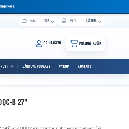
komplikace.
CZK
ČEŠTINA
MĚNA
JAZYK
PŘIHLÁŠENÍ
PRÁZDNÝ KOŠÍK
NÁKUPNÍ KOŠÍK
CNOST
DÁRKOVÉ POUKAZY
VÝKUP
KONTAKT
0QC-B 27"
zakřivený QHD herní monitor s obnovovací frekvencí až