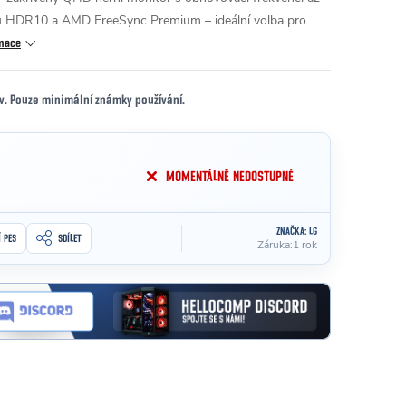
 HDR10 a AMD FreeSync Premium – ideální volba pro
rmace
av. Pouze minimální známky používání.
MOMENTÁLNĚ NEDOSTUPNÉ
ZNAČKA:
LG
Í PES
SDÍLET
Záruka
:
1 rok