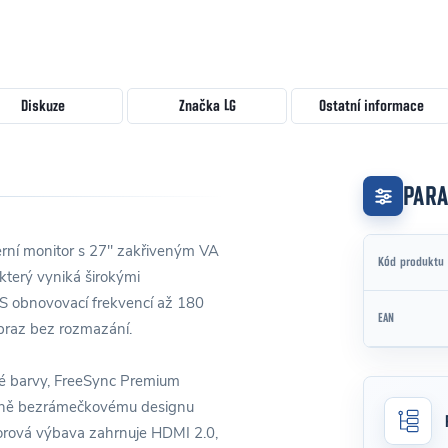
Diskuze
Značka
LG
Ostatní informace
PAR
rní monitor s 27" zakřiveným VA
Kód produktu
terý vyniká širokými
 S obnovovací frekvencí až 180
EAN
braz bez rozmazání.
yté barvy, FreeSync Premium
tranně bezrámečkovému designu
orová výbava zahrnuje HDMI 2.0,