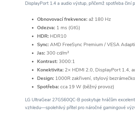
DisplayPort 1.4 a audio výstup, přičemž spotřeba činí
Obnovovací frekvence:
až 180 Hz
Odezva:
1 ms (GtG)
HDR:
HDR10
Sync:
AMD FreeSync Premium / VESA Adapti
Jas:
300 cd/m²
Kontrast:
3000:1
Konektivita:
2× HDMI 2.0, DisplayPort 1.4, a
Design:
1000R zakřivení, stylový bezrámečko
Spotřeba:
cca 19 W (běžný provoz)
LG UltraGear 27GS60QC-B poskytuje hráčům excelentní
vzhledu—spolehlivý přítel pro náročné gamingové výz