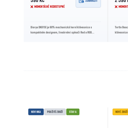
590 KČ
2 590 
ZOBRAZIT
ZOBRAZIT
MOMENTÁLNĚ NEDOSTUPNÉ
MOMENT
embránovými
Dierya DK61SE je 60% mechanická herní klávesnice s
Turtle Beac
zónách. Nabízí
kompaktním designem, lineárními spínači Red a RGB
klávesnice
podsvícením. Připojení přes USB-C...
layoutem. V
NOVINKA
POUŽITÉ ZBOŽÍ
STAV A
NOVÉ ZBOŽÍ