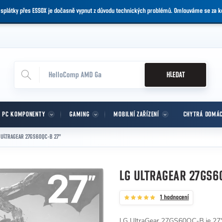
 splátky přes ESSOX je dočasně vypnut z důvodu technických problémů. Omlouváme se za 
HLEDAT
PC KOMPONENTY
GAMING
MOBILNÍ ZAŘÍZENÍ
CHYTRÁ DOMÁ
 ULTRAGEAR 27GS60QC-B 27"
LG ULTRAGEAR 27GS6
1 hodnocení
LG UltraGear 27GS60QC-B je 27" 