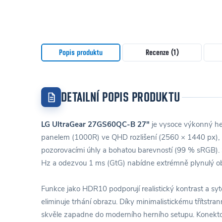
Popis produktu
Recenze (1)
DETAILNÍ POPIS PRODUKTU
LG UltraGear 27GS60QC-B 27"
je vysoce výkonný he
panelem (1000R) ve QHD rozlišení (2560 × 1440 px), k
pozorovacími úhly a bohatou barevností (99 % sRGB).
Hz a odezvou 1 ms (GtG) nabídne extrémně plynulý o
Funkce jako HDR10 podporují realistický kontrast a s
eliminuje trhání obrazu. Díky minimalistickému tříts
skvěle zapadne do moderního herního setupu. Konekt