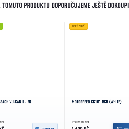
K TOMUTO PRODUKTU DOPORUČUJEME JEŠTĚ DOKOUPI
NOVÉ ZBOŽÍ
EACH VULCAN II - FR
MOTOSPEED CK101 RGB (WHITE)
 DPH
1 231 KČ BEZ DPH