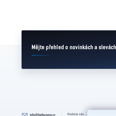
Mějte přehled o novinkách
a slevác
Zápatí
Sledujte nás
info
@
hellocomp.cz