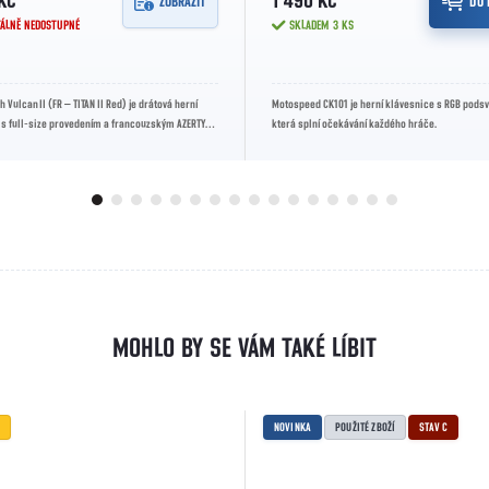
KČ
1 490 KČ
ZOBRAZIT
DO 
ÁLNĚ NEDOSTUPNÉ
SKLADEM
3 KS
h Vulcan II (FR – TITAN II Red) je drátová herní
Motospeed CK101 je herní klávesnice s RGB podsv
 s full‑size provedením a francouzským AZERTY
která splní očekávání každého hráče.
ybavena...
NOVINKA
POUŽITÉ ZBOŽÍ
STAV C