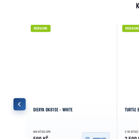
ROZBALENO
ROZBALENO
DIERYA DK61SE - WHITE
TURTLE B
488 KČ BEZ DPH
2 141 KČ BEZ