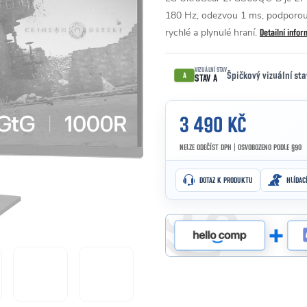
180 Hz, odezvou 1 ms, podporou
rychlé a plynulé hraní.
Detailní info
VIZUÁLNÍ STAV
Špičkový vizuální st
A
STAV A
3 490 KČ
NELZE ODEČÍST DPH | OSVOBOZENO PODLE §90
Měrná cena:
DOTAZ K PRODUKTU
HLÍDAC