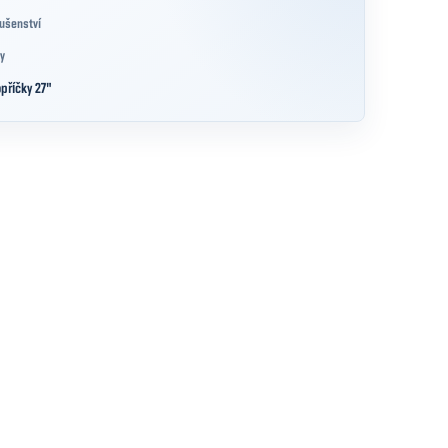
lušenství
y
příčky 27"