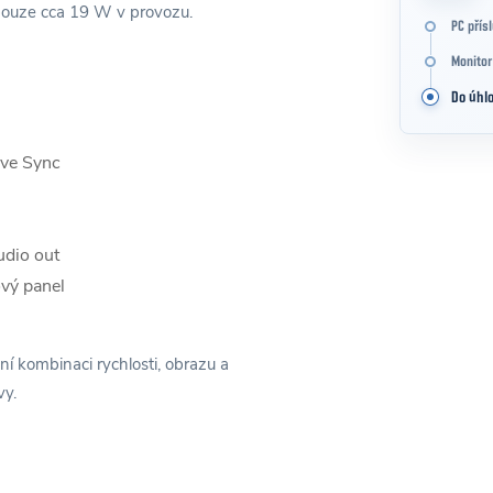
 pouze cca 19 W v provozu.
PC přís
Monitor
Do úhlo
ve Sync
udio out
vý panel
 kombinaci rychlosti, obrazu a
vy.