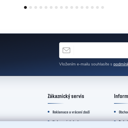
E-MAIL
h
Vložením e-mailu souhlasíte s
podmínk
Zákaznický servis
Inform
Reklamace a vrácení zboží
Obcho
Hodnocení obchodu
Podmí