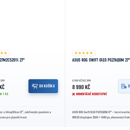
 27M2C5201L 27"
ASUS ROG SWIFT OLED PG27AQDM 27"
Z DPH
8 990 KČ BEZ DPH
DO KOŠÍKU
Z
 KČ
8 990 KČ
EM
1 KS
MOMENTÁLNĚ NEDOSTUPNÉ
tor s úhlopříčkou 27”, zakřiveným panelem a
ASUS ROG Swift OLED PG27AQDM 27" – herní monitor
zvou pro plynulé hraní.
WOLED displejem 2560 × 1440 px, obnovovací frek
Hz, odezvou 0,03 ms,...