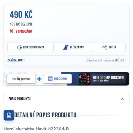
490 KČ
405 KČ BEZ DPH
Měrná cena:
VYPRODÁNO
DOTAZ K PRODUKTU
HLÍDACÍ PES
SDÍLET
Záruka
:
24 měsíců (IČ 24)
ZNAČKA:
HAVIT
POPIS PRODUKTU
DETAILNÍ POPIS PRODUKTU
Herní sluchátka Havit H2230d-B