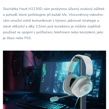
Sluchátka Havit H2230D vám poskytnou úžasný zvukový zážitek
a pohodlí, které potřebujete při každé hře. Vícesměrový mikrofon
vám umožní volně komunikovat s týmem, plánovat strategie a
slavit vítězství a díky 3,5mm jack konektoru je můžete úspěšně
používat ve spojení s počítačem, telefonem nebo konzolemi, jako
je Xbox nebo PS5.