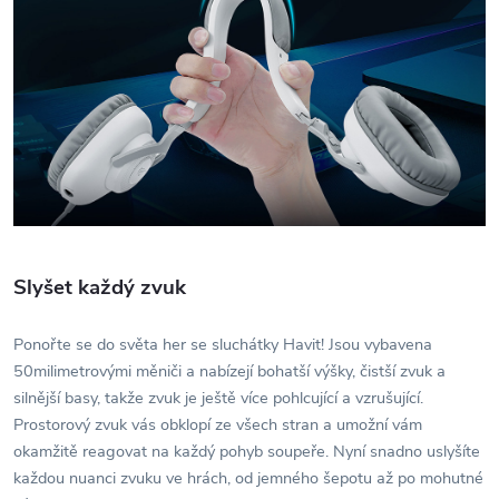
Slyšet každý zvuk
Ponořte se do světa her se sluchátky Havit! Jsou vybavena
50milimetrovými měniči a nabízejí bohatší výšky, čistší zvuk a
silnější basy, takže zvuk je ještě více pohlcující a vzrušující.
Prostorový zvuk vás obklopí ze všech stran a umožní vám
okamžitě reagovat na každý pohyb soupeře. Nyní snadno uslyšíte
každou nuanci zvuku ve hrách, od jemného šepotu až po mohutné