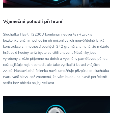
Výjimečné pohodlí při hraní
Sluchátka Havit H2230D kombinují neuvěřitelný zvuk s
bezkonkurenčním pohodlím při nošení. Jejich neuvěřitelně lehká
konstrukce s hmotností pouhých 242 gramů znamená, že můžete
hrát celé hodiny, aniž byste se cítili unavení. Náušníky jsou
vyrobeny z kůže příjemné na dotek a vyplněny paměťovou pěnou,
což zajišťuje nejen pohodlí, ale také vynikající izolaci vnějších
zvuků. Nastavitelná čelenka navíc umožňuje přizpůsobit sluchátka
tvaru vaší hlavy, což znamená, že vám budou na hlavě perfektně
sedět bez ohledu na její velikost.