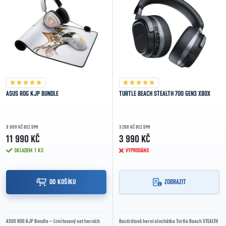
ASUS ROG KJP BUNDLE
TURTLE BEACH STEALTH 700 GEN3 XBOX
9 909 KČ BEZ DPH
3 298 KČ BEZ DPH
11 990 KČ
3 990 KČ
SKLADEM
1 KS
VYPRODÁNO
DO KOŠÍKU
ZOBRAZIT
ASUS ROG KJP Bundle – Limitovaný set herních
Bezdrátová herní sluchátka Turtle Beach STEALTH