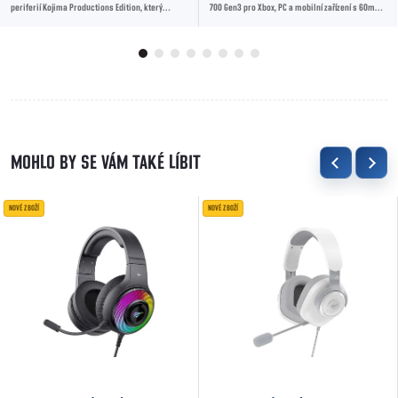
periferií Kojima Productions Edition, který
700 Gen3 pro Xbox, PC a mobilní zařízení s 60mm
obsahuje bezdrátový headset ASUS ROG Delta II -...
Eclipse™ duálními měniči, 80 hodinovou...
NOVÉ ZBOŽÍ
NOVÉ ZBOŽÍ