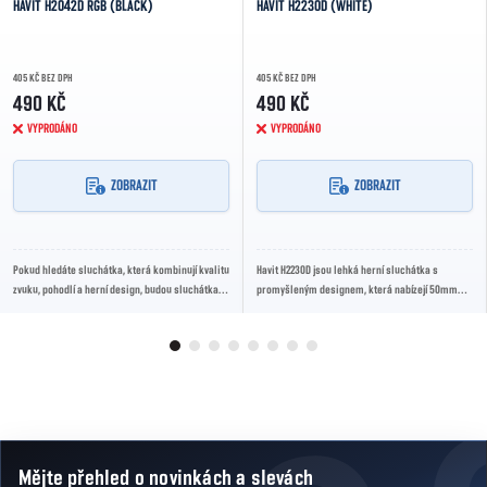
HAVIT H2042D RGB (BLACK)
HAVIT H2230D (WHITE)
405 KČ BEZ DPH
405 KČ BEZ DPH
490 KČ
490 KČ
VYPRODÁNO
VYPRODÁNO
ZOBRAZIT
ZOBRAZIT
Pokud hledáte sluchátka, která kombinují kvalitu
Havit H2230D jsou lehká herní sluchátka s
zvuku, pohodlí a herní design, budou sluchátka
promyšleným designem, která nabízejí 50mm
Havit H2042d-B ideální volbou.
reproduktory, bílé kožené náušníky s tvarovou
pamětí,...
Mějte přehled o novinkách
a slevách