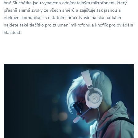
hru! Sluchátka jsou vybavena odnímatelným mikrofonem, který
přesně snímá zvuky ze všech směrů a zajišťuje tak jasnou a
efektivní komunikaci s ostatními hráči. Navíc na sluchátkách
najdete také tlačítko pro ztlumení mikrofonu a knoflík pro ovládání
hlasitosti.