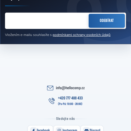
Zápatí
E-MAIL
ODEBÍRAT
Vložením e-mailu souhlasíte s
podmínkami ochrany osobních údajů
info
@
hellocomp.cz
+420 777 488 433
Sledujte nás
Facebook
Instagram
Discord