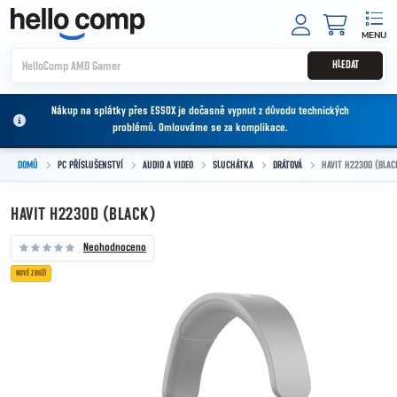
Přejít na obsah
NÁKUPNÍ
HLEDAT
Nákup na splátky přes ESSOX je dočasně vypnut z důvodu technických
problémů. Omlouváme se za komplikace.
DOMŮ
PC PŘÍSLUŠENSTVÍ
AUDIO A VIDEO
SLUCHÁTKA
DRÁTOVÁ
HAVIT H2230D (BLAC
HAVIT H2230D (BLACK)
Neohodnoceno
NOVÉ ZBOŽÍ