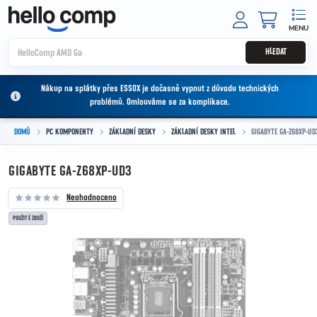
Přejít na obsah
NÁKUPNÍ
HLEDAT
Nákup na splátky přes ESSOX je dočasně vypnut z důvodu technických
problémů. Omlouváme se za komplikace.
DOMŮ
PC KOMPONENTY
ZÁKLADNÍ DESKY
ZÁKLADNÍ DESKY INTEL
GIGABYTE GA-Z68XP-UD
GIGABYTE GA-Z68XP-UD3
Neohodnoceno
POUŽITÉ ZBOŽÍ