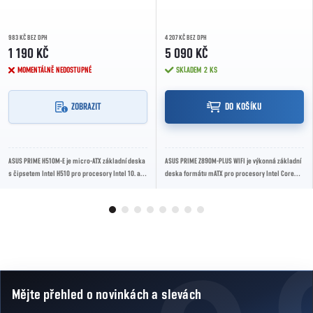
983 KČ BEZ DPH
4 207 KČ BEZ DPH
1 190 KČ
5 090 KČ
MOMENTÁLNĚ NEDOSTUPNÉ
SKLADEM
2 KS
ZOBRAZIT
DO KOŠÍKU
ASUS PRIME H510M-E je micro-ATX základní deska
ASUS PRIME Z890M-PLUS WIFI je výkonná základní
s čipsetem Intel H510 pro procesory Intel 10. a
deska formátu mATX pro procesory Intel Core
11. generace. Podporuje DDR4 až 64 GB,...
Ultra (Series 2). Nabízí podporu DDR5 pamětí,...
Mějte přehled o novinkách
a slevách