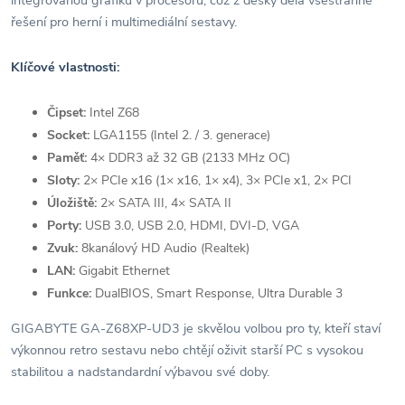
integrovanou grafiku v procesoru, což z desky dělá všestranné
řešení pro herní i multimediální sestavy.
Klíčové vlastnosti:
Čipset:
Intel Z68
Socket:
LGA1155 (Intel 2. / 3. generace)
Paměť:
4× DDR3 až 32 GB (2133 MHz OC)
Sloty:
2× PCIe x16 (1× x16, 1× x4), 3× PCIe x1, 2× PCI
Úložiště:
2× SATA III, 4× SATA II
Porty:
USB 3.0, USB 2.0, HDMI, DVI-D, VGA
Zvuk:
8kanálový HD Audio (Realtek)
LAN:
Gigabit Ethernet
Funkce:
DualBIOS, Smart Response, Ultra Durable 3
GIGABYTE GA-Z68XP-UD3 je skvělou volbou pro ty, kteří staví
výkonnou retro sestavu nebo chtějí oživit starší PC s vysokou
stabilitou a nadstandardní výbavou své doby.