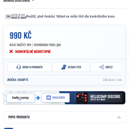
Detailní informace
AKTUÁLNÍ STAV
Použitý, plně funkční. Vzhled se může lišit dle konkrétního kusu.
POU
POUŽITÉ ZBOŽÍ
990 KČ
NELZE ODEČÍST DPH | OSVOBOZENO PODLE §90
Měrná cena:
MOMENTÁLNĚ NEDOSTUPNÉ
DOTAZ K PRODUKTU
HLÍDACÍ PES
SDÍLET
Záruka
:
1 rok
ZNAČKA:
GIGABYTE
POPIS PRODUKTU