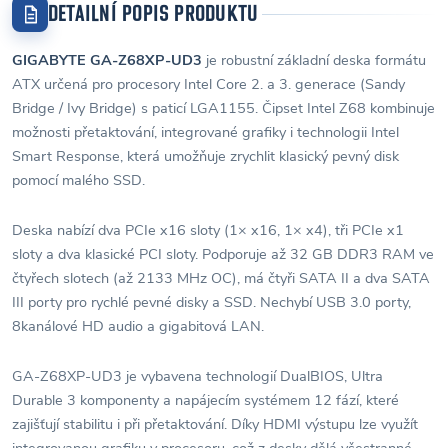
DETAILNÍ POPIS PRODUKTU
GIGABYTE GA-Z68XP-UD3
je robustní základní deska formátu
ATX určená pro procesory Intel Core 2. a 3. generace (Sandy
Bridge / Ivy Bridge) s paticí LGA1155. Čipset Intel Z68 kombinuje
možnosti přetaktování, integrované grafiky i technologii Intel
Smart Response, která umožňuje zrychlit klasický pevný disk
pomocí malého SSD.
Deska nabízí dva PCIe x16 sloty (1× x16, 1× x4), tři PCIe x1
sloty a dva klasické PCI sloty. Podporuje až 32 GB DDR3 RAM ve
čtyřech slotech (až 2133 MHz OC), má čtyři SATA II a dva SATA
III porty pro rychlé pevné disky a SSD. Nechybí USB 3.0 porty,
8kanálové HD audio a gigabitová LAN.
GA-Z68XP-UD3 je vybavena technologií DualBIOS, Ultra
Durable 3 komponenty a napájecím systémem 12 fází, které
zajišťují stabilitu i při přetaktování. Díky HDMI výstupu lze využít