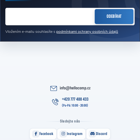
Zápatí
E-MAIL
ODEBÍRAT
Vložením e-mailu souhlasíte s
podmínkami ochrany osobních údajů
info
@
hellocomp.cz
+420 777 488 433
Sledujte nás
Facebook
Instagram
Discord