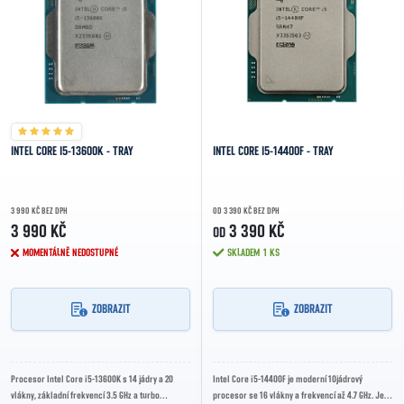
INTEL CORE I5-13600K - TRAY
INTEL CORE I5-14400F - TRAY
3 990 KČ BEZ DPH
OD 3 390 KČ BEZ DPH
3 990 KČ
3 390 KČ
OD
MOMENTÁLNĚ NEDOSTUPNÉ
SKLADEM
1 KS
ZOBRAZIT
ZOBRAZIT
Procesor Intel Core i5-13600K s 14 jádry a 20
Intel Core i5-14400F je moderní 10jádrový
vlákny, základní frekvencí 3.5 GHz a turbo
procesor se 16 vlákny a frekvencí až 4.7 GHz. Je