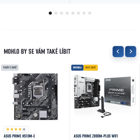
boostem až 5.1 GHz. Ideální pro hraní her a...
určen pro herní i pracovní sestavy s...
POUŽITÉ ZBOŽÍ
NOVINKA
NOVÉ ZBOŽÍ
ASUS PRIME H510M-E
ASUS PRIME Z890M-PLUS WIFI