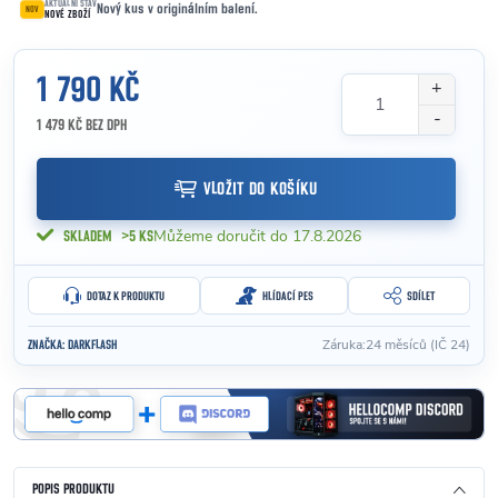
AKTUÁLNÍ STAV
Nový kus v originálním balení.
NOV
NOVÉ ZBOŽÍ
1 790 KČ
1 479 KČ BEZ DPH
Měrná cena:
VLOŽIT DO KOŠÍKU
17.8.2026
SKLADEM
>5 KS
DOTAZ K PRODUKTU
HLÍDACÍ PES
SDÍLET
Záruka
:
24 měsíců (IČ 24)
ZNAČKA:
DARKFLASH
POPIS PRODUKTU