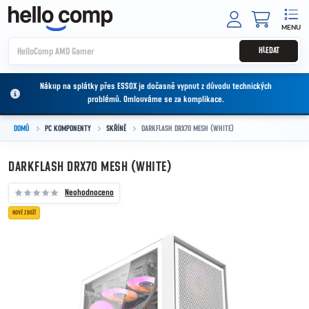
Přejít na obsah
NÁKUPNÍ
HLEDAT
Nákup na splátky přes ESSOX je dočasně vypnut z důvodu technických
problémů. Omlouváme se za komplikace.
DOMŮ
PC KOMPONENTY
SKŘÍNĚ
DARKFLASH DRX70 MESH (WHITE)
DARKFLASH DRX70 MESH (WHITE)
Neohodnoceno
NOVÉ ZBOŽÍ