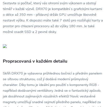
Sestavte si počítač, který vás ohromí svým výkonem a obstojí
téměř v každé výzvě. DRX70 je kompatibilní s grafickými kartami
o délce až 350 mm - přídavný držák GPU umožňuje libovolně
nastavit výšku. K dispozici máte také 7 slotů pro rozšiřující karty a
prostor pro chlazení procesoru až do výšky 180 mm. Je také
možné osadit SSD a 2 pevné disky.
Propracovaná v každém detailu
Skříň DRX70 je vybavena průhlednou bočnicí a předním panelem
se síťovou strukturou, což jí dodává moderní průmyslový
charakter. Díky tomu je ideální pro použití s komponenty RGB -
například dodávanými ventilátory. Jedná se o fantastický způsob,
jak dosáhnout zajímavých vizuálních efektů! Navíc vestavěné
magnety umožňují snadné sejmutí předního panelu, například za