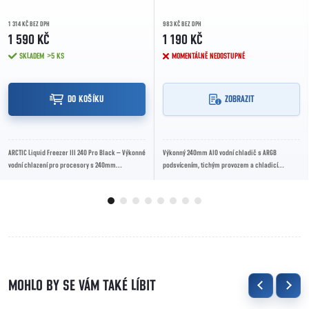
1 314 KČ BEZ DPH
983 KČ BEZ DPH
1 590 KČ
1 190 KČ
SKLADEM
>5 KS
MOMENTÁLNĚ NEDOSTUPNÉ
DO KOŠÍKU
ZOBRAZIT
ARCTIC Liquid Freezer III 240 Pro Black – Výkonné
Výkonný 240mm AIO vodní chladič s ARGB
vodní chlazení pro procesory s 240mm
podsvícením, tichým provozem a chladicí
radiátorem, tichým chodem a vysokou
kapacitou až 250 W TDP pro moderní herní
účinností...
sestavy.