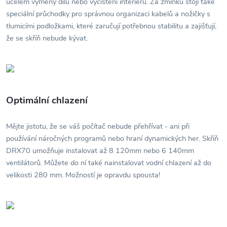
účelem výměny dílů nebo vyčištění interiéru. Za zmínku stojí také
speciální průchodky pro správnou organizaci kabelů a nožičky s
tlumicími podložkami, které zaručují potřebnou stabilitu a zajišťují,
že se skříň nebude kývat.
Optimální chlazení
Mějte jistotu, že se váš počítač nebude přehřívat - ani při
používání náročných programů nebo hraní dynamických her. Skříň
DRX70 umožňuje instalovat až 8 120mm nebo 6 140mm
ventilátorů. Můžete do ní také nainstalovat vodní chlazení až do
velikosti 280 mm. Možností je opravdu spousta!