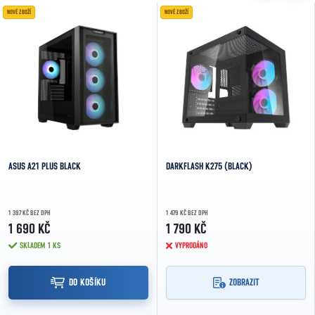
NOVÉ ZBOŽÍ
NOVÉ ZBOŽÍ
ASUS A21 PLUS BLACK
DARKFLASH K275 (BLACK)
1 397 KČ BEZ DPH
1 479 KČ BEZ DPH
1 690 KČ
1 790 KČ
SKLADEM
1 KS
VYPRODÁNO
DO KOŠÍKU
ZOBRAZIT