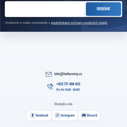
E-MAIL
ODEBÍRAT
Vložením e-mailu souhlasíte s
podmínkami ochrany osobních údajů
info
@
hellocomp.cz
+420 777 488 433
Sledujte nás
Facebook
Instagram
Discord