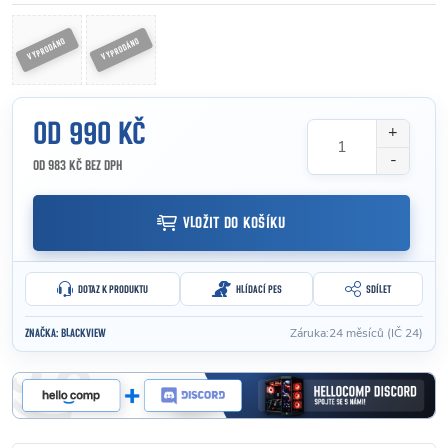
OD
990 KČ
OD
983 KČ
BEZ DPH
Měrná cena:
VLOŽIT DO KOŠÍKU
DOTAZ K PRODUKTU
HLÍDACÍ PES
SDÍLET
Záruka
:
24 měsíců (IČ 24)
ZNAČKA:
BLACKVIEW