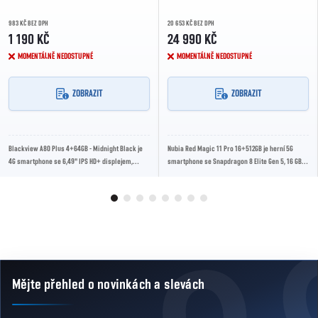
983 KČ BEZ DPH
20 653 KČ BEZ DPH
1 190 KČ
24 990 KČ
MOMENTÁLNĚ NEDOSTUPNÉ
MOMENTÁLNĚ NEDOSTUPNÉ
ZOBRAZIT
ZOBRAZIT
Blackview A80 Plus 4+64GB - Midnight Black je
Nubia Red Magic 11 Pro 16+512GB je herní 5G
4G smartphone se 6,49" IPS HD+ displejem,
smartphone se Snapdragon 8 Elite Gen 5, 16 GB
procesorem MediaTek MT6762V/WD, 4GB RAM,
LPDDR5T a 512 GB UFS 4.1 Pro. Nabízí AMOLED...
64GB...
Mějte přehled o novinkách
a slevách
Zápatí