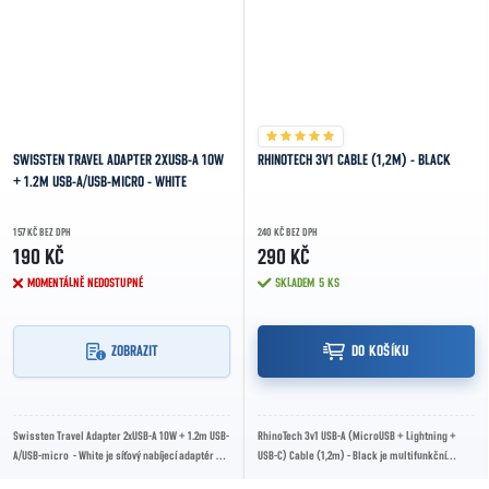
SWISSTEN TRAVEL ADAPTER 2XUSB-A 10W
RHINOTECH 3V1 CABLE (1,2M) - BLACK
+ 1.2M USB-A/USB-MICRO - WHITE
157 KČ BEZ DPH
240 KČ BEZ DPH
190 KČ
290 KČ
MOMENTÁLNĚ NEDOSTUPNÉ
SKLADEM
5 KS
ZOBRAZIT
DO KOŠÍKU
Swissten Travel Adapter 2xUSB-A 10W + 1.2m USB-
RhinoTech 3v1 USB-A (MicroUSB + Lightning +
A/USB-micro - White je síťový nabíjecí adaptér se
USB-C) Cable (1,2m) - Black je multifunkční
dvěma USB-A výstupy, technologií...
datový a nabíjecí kabel s délkou 1,2 m,