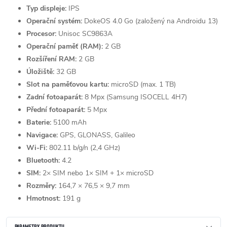
Typ displeje:
IPS
Operační systém:
DokeOS 4.0 Go (založený na Androidu 13)
Procesor:
Unisoc SC9863A
Operační paměť (RAM):
2 GB
Rozšíření RAM:
2 GB
Úložiště:
32 GB
Slot na paměťovou kartu:
microSD (max. 1 TB)
Zadní fotoaparát:
8 Mpx (Samsung ISOCELL 4H7)
Přední fotoaparát:
5 Mpx
Baterie:
5100 mAh
Navigace:
GPS, GLONASS, Galileo
Wi-Fi:
802.11 b/g/n (2,4 GHz)
Bluetooth:
4.2
SIM:
2× SIM nebo 1× SIM + 1× microSD
Rozměry:
164,7 × 76,5 × 9,7 mm
Hmotnost:
191 g