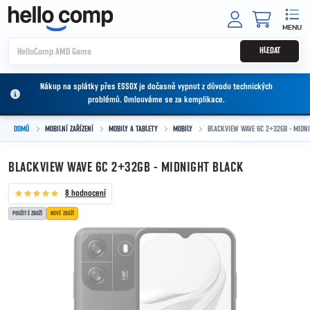
Přejít na obsah
NÁKUPNÍ
HLEDAT
Nákup na splátky přes ESSOX je dočasně vypnut z důvodu technických
problémů. Omlouváme se za komplikace.
DOMŮ
MOBILNÍ ZAŘÍZENÍ
MOBILY A TABLETY
MOBILY
BLACKVIEW WAVE 6C 2+32GB - MIDN
BLACKVIEW WAVE 6C 2+32GB - MIDNIGHT BLACK
8 hodnocení
POUŽITÉ ZBOŽÍ
NOVÉ ZBOŽÍ