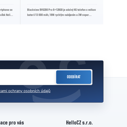
artphone se
Blackview BV6200 Pro 6+128GB je odolný 4G telefon s velkou
Xiaomi Redmi 
aTek Helio
baterií 13 000 mAh, 18W rychlým nabíjením a 3W super
smartphone s 
hlasitým box...
MediaTek Helio
ODEBÍRAT
ami ochrany osobních údajů
ace pro vás
HelloCZ s.r.o.