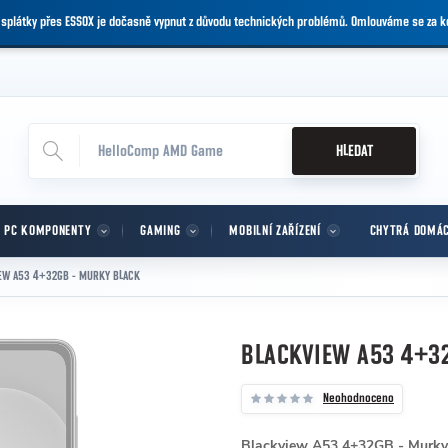
 splátky přes ESSOX je dočasně vypnut z důvodu technických problémů. Omlouváme se za 
HLEDAT
PC KOMPONENTY
GAMING
MOBILNÍ ZAŘÍZENÍ
CHYTRÁ DOMÁ
EW A53 4+32GB - MURKY BLACK
BLACKVIEW A53 4+3
Neohodnoceno
Blackview A53 4+32GB - Murky