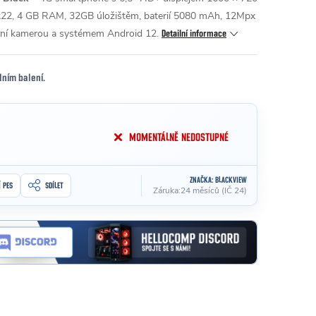
A22, 4 GB RAM, 32GB úložištěm, baterií 5080 mAh, 12Mpx
ní kamerou a systémem Android 12.
Detailní informace
lním balení.
MOMENTÁLNĚ NEDOSTUPNÉ
ZNAČKA:
BLACKVIEW
Í PES
SDÍLET
Záruka
:
24 měsíců (IČ 24)