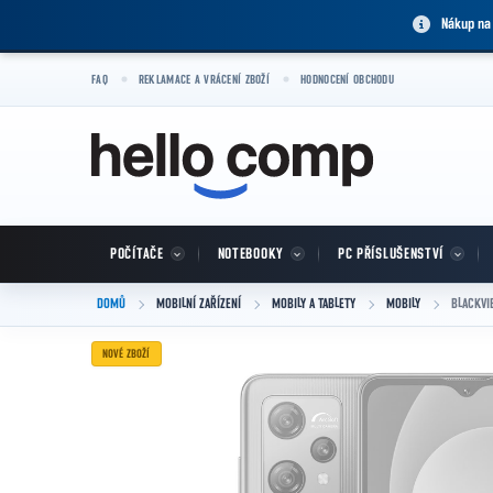
Přejít na obsah
Nákup na
FAQ
REKLAMACE A VRÁCENÍ ZBOŽÍ
HODNOCENÍ OBCHODU
POČÍTAČE
NOTEBOOKY
PC PŘÍSLUŠENSTVÍ
DOMŮ
MOBILNÍ ZAŘÍZENÍ
MOBILY A TABLETY
MOBILY
BLACKVI
NOVÉ ZBOŽÍ