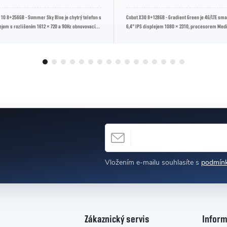
 10 8+256GB - Summer Sky Blue je chytrý telefon s
Cubot X30 8+128GB - Gradient Green je 4G/LTE sm
ejem s rozlišením 1612 × 720 a 90Hz obnovovací
6,4" IPS displejem 1080 × 2310, procesorem Medi
P60, 8GB RAM, 128GB...
E-MAIL
h
Vložením e-mailu souhlasíte s
podmínk
Zákaznický servis
Inform