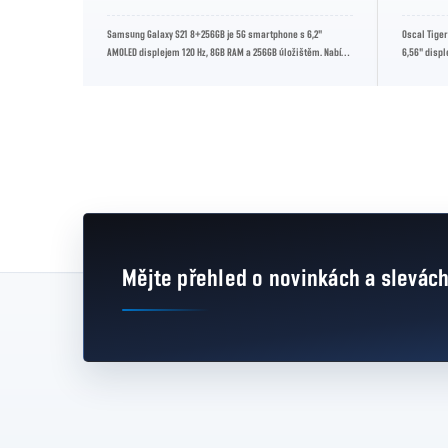
ý smartphone
Samsung Galaxy S21 8+256GB je 5G smartphone s 6,2"
Oscal Tiger
orem, 6GB RAM
AMOLED displejem 120 Hz, 8GB RAM a 256GB úložištěm. Nabízí
6,56" displ
trojitý zadní fotoaparát 12...
frekvencí,...
Mějte přehled o novinkách
a slevác
Zápatí