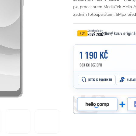
px, procesorem MediaTek Helio 
zadním fotoaparátem, 5Mpx před
AKTUÁLNÍ STAV
Nový kus v originá
NOV
NOVÉ ZBOŽÍ
1 190 KČ
983 KČ BEZ DPH
Měrná cena:
DOTAZ K PRODUKTU
HLÍDAC