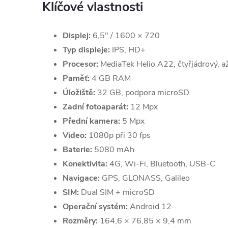
Klíčové vlastnosti
Displej:
6,5" / 1600 × 720
Typ displeje:
IPS, HD+
Procesor:
MediaTek Helio A22, čtyřjádrový, a
Paměť:
4 GB RAM
Úložiště:
32 GB, podpora microSD
Zadní fotoaparát:
12 Mpx
Přední kamera:
5 Mpx
Video:
1080p při 30 fps
Baterie:
5080 mAh
Konektivita:
4G, Wi-Fi, Bluetooth, USB-C
Navigace:
GPS, GLONASS, Galileo
SIM:
Dual SIM + microSD
Operační systém:
Android 12
Rozměry:
164,6 × 76,85 × 9,4 mm