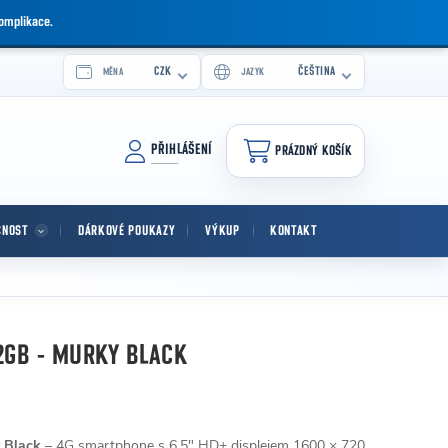
komplikace.
CZK
ČEŠTINA
MĚNA
JAZYK
PŘIHLÁŠENÍ
PRÁZDNÝ KOŠÍK
NÁKUPNÍ KOŠÍK
CNOST
DÁRKOVÉ POUKAZY
VÝKUP
KONTAKT
2GB - MURKY BLACK
 Black
– 4G smartphone s 6,5" HD+ displejem 1600 × 720