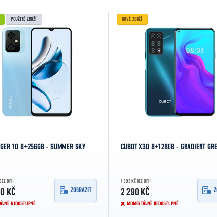
POUŽITÉ ZBOŽÍ
NOVÉ ZBOŽÍ
IGER 10 8+256GB - SUMMER SKY
CUBOT X30 8+128GB - GRADIENT GR
 BEZ DPH
1 893 KČ BEZ DPH
ZOBRAZIT
Z
0 KČ
2 290 KČ
ÁLNĚ NEDOSTUPNÉ
MOMENTÁLNĚ NEDOSTUPNÉ