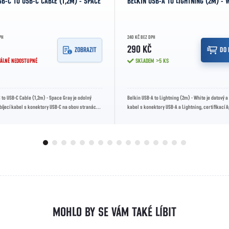
SB-C TO USB-C CABLE (1,2M) - SPACE
BELKIN USB-A TO LIGHTNING (2M) - 
PH
240 KČ BEZ DPH
Č
290 KČ
ZOBRAZIT
DO 
ÁLNĚ NEDOSTUPNÉ
SKLADEM
>5 KS
 to USB-C Cable (1,2m) - Space Gray je odolný
Belkin USB-A to Lightning (2m) - White je datový a 
bíjecí kabel s konektory USB-C na obou stranách,
kabel s konektory USB-A a Lightning, certifikací A
 a...
délkou 2 m,...