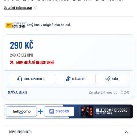
Detailní informace
AKTUÁLNÍ STAV
Nový kus v originálním balení.
NOV
NOVÉ ZBOŽÍ
290 KČ
240 KČ BEZ DPH
Měrná cena:
MOMENTÁLNĚ NEDOSTUPNÉ
DOTAZ K PRODUKTU
HLÍDACÍ PES
SDÍLET
Záruka
:
24 měsíců (IČ 24)
ZNAČKA:
BELKIN
POPIS PRODUKTU