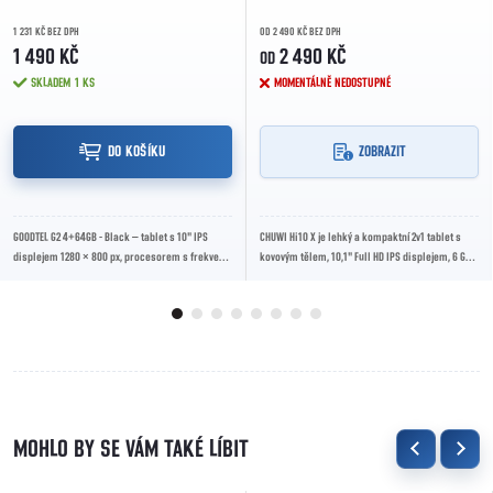
1 231 KČ BEZ DPH
OD 2 490 KČ BEZ DPH
1 490 KČ
2 490 KČ
OD
SKLADEM
1 KS
MOMENTÁLNĚ NEDOSTUPNÉ
DO KOŠÍKU
ZOBRAZIT
GOODTEL G2 4+64GB - Black – tablet s 10" IPS
CHUWI Hi10 X je lehký a kompaktní 2v1 tablet s
displejem 1280 × 800 px, procesorem s frekvencí
kovovým tělem, 10,1" Full HD IPS displejem, 6 GB
až 2,0 GHz, 4GB RAM, 64GB úložištěm,...
RAM a 128 GB úložištěm. Nabízí Windows...