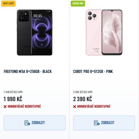
NOVÉ ZBOŽÍ
ROZBALENO
FREEYOND M5A 8+256GB - BLACK
CUBOT P80 8+512GB - PINK
1 645 KČ BEZ DPH
2 390 KČ BEZ DPH
1 990 KČ
2 390 KČ
MOMENTÁLNĚ NEDOSTUPNÉ
MOMENTÁLNĚ NEDOSTUPNÉ
ZOBRAZIT
ZOBRAZIT