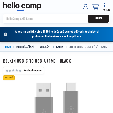
Přejít na obsah
NÁKUPNÍ
HLEDAT
Nákup na splátky přes ESSOX je dočasně vypnut z důvodu technických
problémů. Omlouváme se za komplikace.
DOMŮ
MOBILNÍ ZAŘÍZENÍ
NABÍJEČKY
KABELY
BELKIN USB-C TO USB-A (1M) - BLACK
BELKIN USB-C TO USB-A (1M) - BLACK
Neohodnoceno
NOVÉ ZBOŽÍ