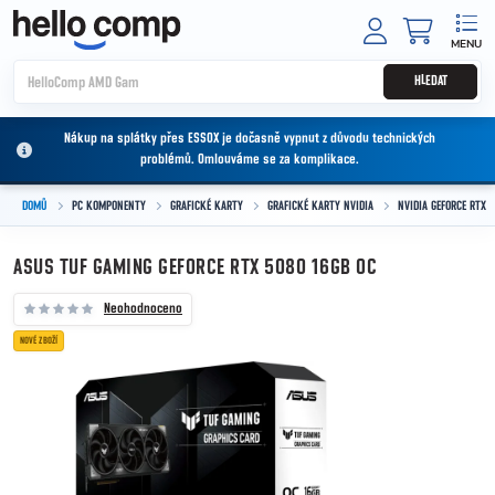
Přejít na obsah
NÁKUPNÍ
HLEDAT
Nákup na splátky přes ESSOX je dočasně vypnut z důvodu technických
problémů. Omlouváme se za komplikace.
DOMŮ
PC KOMPONENTY
GRAFICKÉ KARTY
GRAFICKÉ KARTY NVIDIA
NVIDIA GEFORCE RTX
ASUS TUF GAMING GEFORCE RTX 5080 16GB OC
Neohodnoceno
NOVÉ ZBOŽÍ