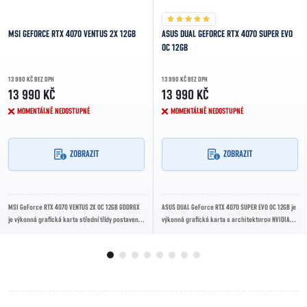
MSI GEFORCE RTX 4070 VENTUS 2X 12GB
ASUS DUAL GEFORCE RTX 4070 SUPER EVO
OC 12GB
13 990 KČ BEZ DPH
13 990 KČ BEZ DPH
13 990 KČ
13 990 KČ
MOMENTÁLNĚ NEDOSTUPNÉ
MOMENTÁLNĚ NEDOSTUPNÉ
ZOBRAZIT
ZOBRAZIT
MSI GeForce RTX 4070 VENTUS 2X OC 12GB GDDR6X
ASUS DUAL GeForce RTX 4070 SUPER EVO OC 12GB je
je výkonná grafická karta střední třídy postavená
výkonná grafická karta s architekturou NVIDIA
na architektuře NVIDIA Ada Lovelace....
Ada Lovelace, 12GB GDDR6X pamětí a...