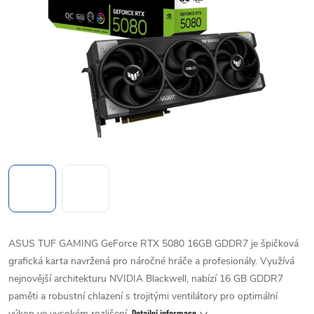
ASUS TUF GAMING GeForce RTX 5080 16GB GDDR7 je špičková
grafická karta navržená pro náročné hráče a profesionály. Využívá
nejnovější architekturu NVIDIA Blackwell, nabízí 16 GB GDDR7
paměti a robustní chlazení s trojitými ventilátory pro optimální
výkon ve vysokém rozlišení.