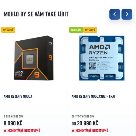
NOVÉ ZBOŽÍ
ROZBALENO
NOVÉ ZBOŽÍ
AMD RYZEN 9 9900X
AMD RYZEN 9 9950X3D2 - TRAY
6 686 KČ BEZ DPH
OD 17 347 KČ BEZ DPH
8 090 KČ
20 990 KČ
OD
MOMENTÁLNĚ NEDOSTUPNÉ
MOMENTÁLNĚ NEDOSTUPNÉ