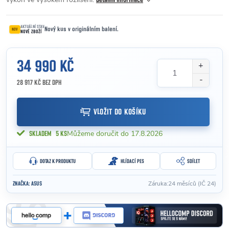
Detailní informace
AKTUÁLNÍ STAV
Nový kus v originálním balení.
NOV
NOVÉ ZBOŽÍ
34 990 KČ
28 917 KČ BEZ DPH
Měrná cena:
VLOŽIT DO KOŠÍKU
17.8.2026
SKLADEM
5 KS
DOTAZ K PRODUKTU
HLÍDACÍ PES
SDÍLET
Záruka
:
24 měsíců (IČ 24)
ZNAČKA:
ASUS