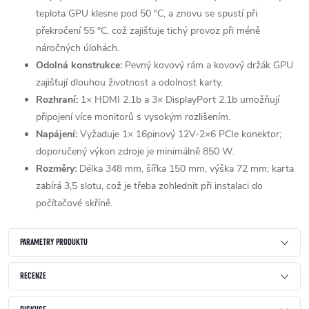
teplota GPU klesne pod 50 °C, a znovu se spustí při
překročení 55 °C, což zajišťuje tichý provoz při méně
náročných úlohách.
Odolná konstrukce:
Pevný kovový rám a kovový držák GPU
zajišťují dlouhou životnost a odolnost karty.
Rozhraní:
1× HDMI 2.1b a 3× DisplayPort 2.1b umožňují
připojení více monitorů s vysokým rozlišením.
Napájení:
Vyžaduje 1× 16pinový 12V-2×6 PCIe konektor;
doporučený výkon zdroje je minimálně 850 W.
Rozměry:
Délka 348 mm, šířka 150 mm, výška 72 mm; karta
zabírá 3,5 slotu, což je třeba zohlednit při instalaci do
počítačové skříně.
PARAMETRY PRODUKTU
RECENZE