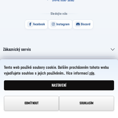
Sledujte nás
Facebook
Instagram
Discord
Zákaznický servis
Informace pro vás
Tento web používá soubory cookie. Dalším procházením tohoto webu
vyjadřujete souhlas s jejich používáním.. Více informací
zde
.
HelloCZ s.r.o.
NASTAVENÍ
Vytvořil Shoptet
Copyright 2026
HelloComp
. Všechna práva vyhrazena.
ODMÍTNOUT
SOUHLASÍM
Upravit nastavení cookies