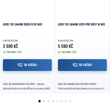
ASUS TUF GAMING B650-PLUS WIFI
ASUS TUF GAMING X870-PRO WIFI7 W NEO
2 967 KČ BEZ DPH
4 620 KČ BEZ DPH
3 590 KČ
5 590 KČ
SKLADEM
3 KS
SKLADEM
2 KS
DO KOŠÍKU
DO KOŠÍKU
ASUS TUF GAMING B650-PLUS WIFI – Odolná
ASUS TUF GAMING X870-PRO WIFI7 W NEO –
základní deska formátu ATX pro procesory AMD
Prémiová bílá základní deska pro procesory AMD
Ryzen 7000, 8000 a 9000 se socketem AM5.
Ryzen™ 7000, 8000 a 9000 se socketem AM5,
Nabízí...
podporou...