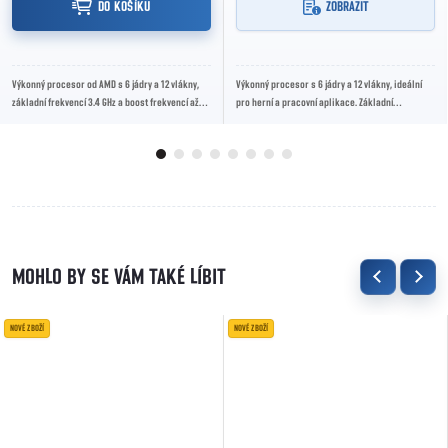
DO KOŠÍKU
ZOBRAZIT
Výkonný procesor od AMD s 6 jádry a 12 vlákny,
Výkonný procesor s 6 jádry a 12 vlákny, ideální
základní frekvencí 3.4 GHz a boost frekvencí až
pro herní a pracovní aplikace. Základní
3.9 GHz. Ideální pro hraní her a...
frekvence 3.6 GHz, boost až 4.1 GHz.
NOVÉ ZBOŽÍ
NOVÉ ZBOŽÍ