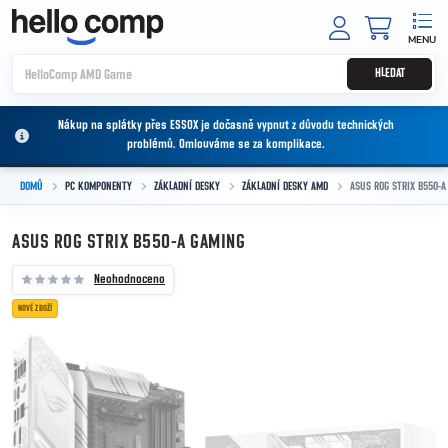
Přejít na obsah
NÁKUPNÍ
HLEDAT
Nákup na splátky přes ESSOX je dočasně vypnut z důvodu technických
problémů. Omlouváme se za komplikace.
DOMŮ
PC KOMPONENTY
ZÁKLADNÍ DESKY
ZÁKLADNÍ DESKY AMD
ASUS ROG STRIX B550-A
ASUS ROG STRIX B550-A GAMING
Neohodnoceno
NOVÉ ZBOŽÍ