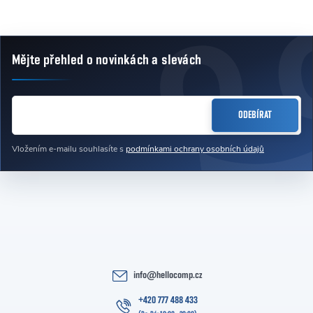
Mějte přehled o novinkách
a slevách
Zápatí
E-MAIL
ODEBÍRAT
Vložením e-mailu souhlasíte s
podmínkami ochrany osobních údajů
info
@
hellocomp.cz
+420 777 488 433