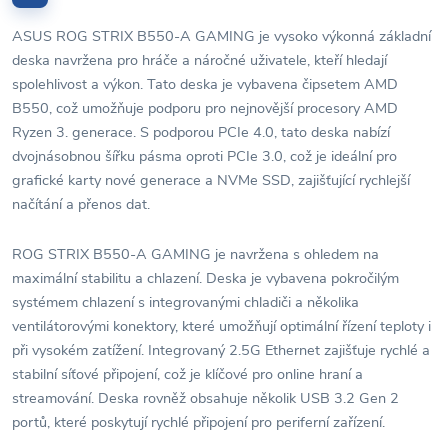
ASUS ROG STRIX B550-A GAMING je vysoko výkonná základní
deska navržena pro hráče a náročné uživatele, kteří hledají
spolehlivost a výkon. Tato deska je vybavena čipsetem AMD
B550, což umožňuje podporu pro nejnovější procesory AMD
Ryzen 3. generace. S podporou PCIe 4.0, tato deska nabízí
dvojnásobnou šířku pásma oproti PCIe 3.0, což je ideální pro
grafické karty nové generace a NVMe SSD, zajišťující rychlejší
načítání a přenos dat.
ROG STRIX B550-A GAMING je navržena s ohledem na
maximální stabilitu a chlazení. Deska je vybavena pokročilým
systémem chlazení s integrovanými chladiči a několika
ventilátorovými konektory, které umožňují optimální řízení teploty i
při vysokém zatížení. Integrovaný 2.5G Ethernet zajišťuje rychlé a
stabilní síťové připojení, což je klíčové pro online hraní a
streamování. Deska rovněž obsahuje několik USB 3.2 Gen 2
portů, které poskytují rychlé připojení pro periferní zařízení.