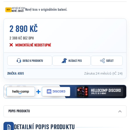
AKTUÁLNÍ STAV
Nový kus v originálním balení.
NOV
NOVÉ ZBOŽÍ
2 890 KČ
2 388 KČ BEZ DPH
Měrná cena:
MOMENTÁLNĚ NEDOSTUPNÉ
DOTAZ K PRODUKTU
HLÍDACÍ PES
SDÍLET
Záruka
:
24 měsíců (IČ 24)
ZNAČKA:
ASUS
POPIS PRODUKTU
DETAILNÍ POPIS PRODUKTU