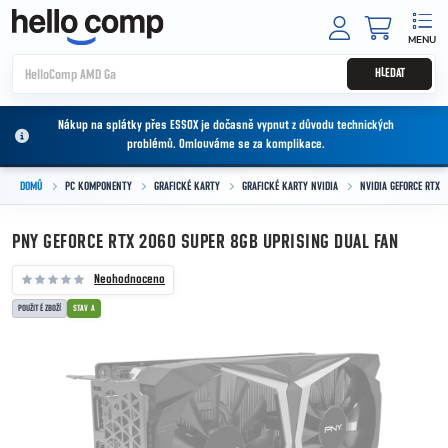
Přejít na obsah
NÁKUPNÍ
HLEDAT
Nákup na splátky přes ESSOX je dočasně vypnut z důvodu technických
problémů. Omlouváme se za komplikace.
DOMŮ
PC KOMPONENTY
GRAFICKÉ KARTY
GRAFICKÉ KARTY NVIDIA
NVIDIA GEFORCE RTX
PNY GEFORCE RTX 2060 SUPER 8GB UPRISING DUAL FAN
Neohodnoceno
POUŽITÉ ZBOŽÍ
STAV A