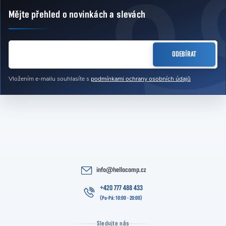
Mějte přehled o novinkách
a slevách
Zápatí
E-MAIL
ODEBÍRAT
Vložením e-mailu souhlasíte s
podmínkami ochrany osobních údajů
info
@
hellocomp.cz
+420 777 488 433
Sledujte nás