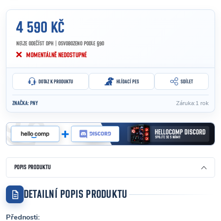
4 590 KČ
NELZE ODEČÍST DPH | OSVOBOZENO PODLE §90
Měrná cena:
MOMENTÁLNĚ NEDOSTUPNÉ
DOTAZ K PRODUKTU
HLÍDACÍ PES
SDÍLET
Záruka
:
1 rok
ZNAČKA:
PNY
POPIS PRODUKTU
DETAILNÍ POPIS PRODUKTU
Přednosti: