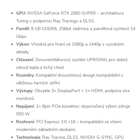
GPU:
NVIDIA GeForce RTX 2060 SUPER – architektura
Turing s podporou Ray Tracingu a DLSS.
Paměť:
8 GB GDDR6, 256bit sběrnice a paměťová rychlost 14
Gbps.
Výkon:
Vhodná pro hraní ve 1080p a 1440p s vysokými
detaily.
Chlazení:
Dvouventilátorový systém UPRISING pro dobrý
odvod tepla a tichý chod.
Rozměry:
Kompaktní dvouslotový design kompatibilní s
většinou herních skříní.
Výstupy:
Obvykle 3× DisplayPort + 1× HDMI; podpora více
monitorů.
Napájení:
1× 8pin PCIe konektor; doporučený výkon zdroje
550 W.
Rozhraní:
PCI Express 3.0 ×16 – kompatibilní se všemi
moderními základními deskami.
Technologie:
Ray Tracing, DLSS, NVIDIA G-SYNC, GPU