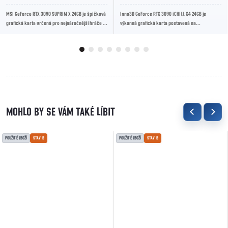
MSI GeForce RTX 3090 SUPRIM X 24GB je špičková
Inno3D GeForce RTX 3090 iCHILL X4 24GB je
grafická karta určená pro nejnáročnější hráče a
výkonná grafická karta postavená na
tvůrce obsahu. Karta je vybavena 24 GB...
architektuře NVIDIA Ampere. Nabízí 24 GB GDDR6X
paměti,...
POUŽITÉ ZBOŽÍ
STAV B
POUŽITÉ ZBOŽÍ
STAV B