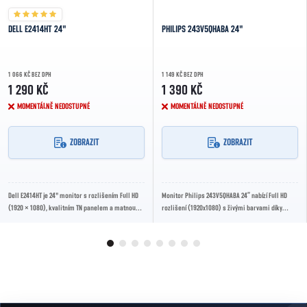
DELL E2414HT 24"
PHILIPS 243V5QHABA 24"
1 066 KČ BEZ DPH
1 149 KČ BEZ DPH
1 290 KČ
1 390 KČ
MOMENTÁLNĚ NEDOSTUPNÉ
MOMENTÁLNĚ NEDOSTUPNÉ
ZOBRAZIT
ZOBRAZIT
Dell E2414HT je 24" monitor s rozlišením Full HD
Monitor Philips 243V5QHABA 24” nabízí Full HD
(1920 × 1080), kvalitním TN panelem a matnou
rozlišení (1920x1080) s živými barvami díky
povrchovou úpravou. Nabízí spolehlivý výkon...
technologii LED a širokým pozorovacím úhlům...