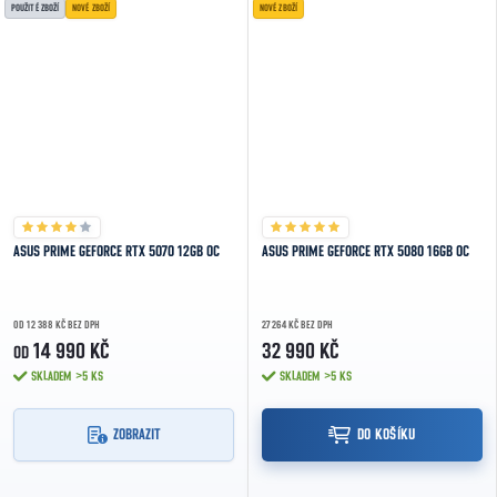
POUŽITÉ ZBOŽÍ
NOVÉ ZBOŽÍ
NOVÉ ZBOŽÍ
ASUS PRIME GEFORCE RTX 5070 12GB OC
ASUS PRIME GEFORCE RTX 5080 16GB OC
OD 12 388 KČ BEZ DPH
27 264 KČ BEZ DPH
14 990 KČ
32 990 KČ
OD
SKLADEM
>5 KS
SKLADEM
>5 KS
ZOBRAZIT
DO KOŠÍKU