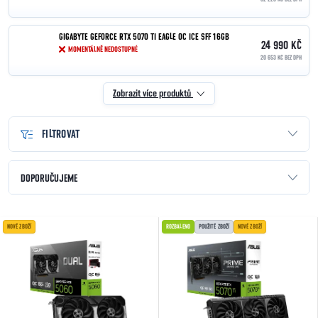
GIGABYTE GEFORCE RTX 5070 TI EAGLE OC ICE SFF 16GB
24 990 KČ
MOMENTÁLNĚ NEDOSTUPNÉ
20 653 KČ BEZ DPH
Zobrazit více produktů
FILTROVAT
Řazení produktů
DOPORUČUJEME
NEJLEVNĚJŠÍ
Výpis produktů
NOVÉ ZBOŽÍ
ROZBALENO
POUŽITÉ ZBOŽÍ
NOVÉ ZBOŽÍ
NEJDRAŽŠÍ
NEJPRODÁVANĚJŠÍ
ABECEDNĚ