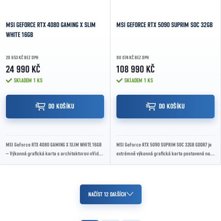
MSI GEFORCE RTX 4080 GAMING X SLIM
MSI GEFORCE RTX 5090 SUPRIM SOC 32GB
WHITE 16GB
20 653 KČ BEZ DPH
90 074 KČ BEZ DPH
24 990 KČ
108 990 KČ
SKLADEM
1 KS
SKLADEM
1 KS
DO KOŠÍKU
DO KOŠÍKU
MSI GeForce RTX 4080 GAMING X SLIM WHITE 16GB
MSI GeForce RTX 5090 SUPRIM SOC 32GB GDDR7 je
– Výkonná grafická karta s architekturou nVidia
extrémně výkonná grafická karta postavená na
Ada Lovelace, 16GB GDDR6X pamětí, účinným...
architektuře NVIDIA Blackwell. Nabízí 32 GB...
Ovládací prvky výpisu
NAČÍST 12 DALŠÍCH