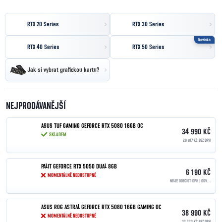
RTX 20 Series
RTX 30 Series
Novinka
RTX 40 Series
RTX 50 Series
Jak si vybrat grafickou kartu?
NEJPRODÁVANĚJŠÍ
ASUS TUF GAMING GEFORCE RTX 5080 16GB OC
34 990 KČ
SKLADEM
28 917 KČ BEZ DPH
PALIT GEFORCE RTX 5050 DUAL 8GB
6 190 KČ
MOMENTÁLNĚ NEDOSTUPNÉ
NELZE ODEČÍST DPH | OSVOBOZENO PODLE §90
ASUS ROG ASTRAL GEFORCE RTX 5080 16GB GAMING OC
38 990 KČ
MOMENTÁLNĚ NEDOSTUPNÉ
32 223 KČ BEZ DPH