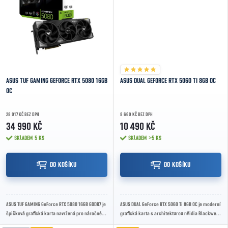
ASUS TUF GAMING GEFORCE RTX 5080 16GB
ASUS DUAL GEFORCE RTX 5060 TI 8GB OC
OC
28 917 KČ BEZ DPH
8 669 KČ BEZ DPH
34 990 KČ
10 490 KČ
SKLADEM
5 KS
SKLADEM
>5 KS
DO KOŠÍKU
DO KOŠÍKU
ASUS TUF GAMING GeForce RTX 5080 16GB GDDR7 je
ASUS DUAL GeForce RTX 5060 Ti 8GB OC je moderní
špičková grafická karta navržená pro náročné
grafická karta s architekturou nVidia Blackwell,
hráče a profesionály. Využívá nejnovější...
8GB GDDR7 pamětí a chlazením Axial-tech,...