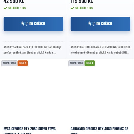
42 990 KČ
119 990 KČ
SKLADEM
1 KS
SKLADEM
1 KS
DO KOŠÍKU
DO KOŠÍKU
ASUS ProArt GeForce RTX 5080 OC Edition 16GB je
ASUS ROG ASTRAL GeForce RTX 5090 White OC 32GB
profesionálně zaměřená grafická karta s
je extrémně výkonná grafická karta nejvyšší třídy
architekturou nVidia Blackwell, 16GB GDDR7
určená pro nejnáročnější herní a...
pamětí...
POUŽITÉ ZBOŽÍ
STAV B
POUŽITÉ ZBOŽÍ
STAV A
EVGA GEFORCE RTX 2080 SUPER FTW3
GAINWARD GEFORCE RTX 4080 PHOENIX GS