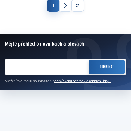
Stránkování
1
24
Mějte přehled o novinkách
a slevách
Zápatí
E-MAIL
ODEBÍRAT
Vložením e-mailu souhlasíte s
podmínkami ochrany osobních údajů