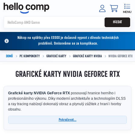
Přejít na obsah
NÁKUPNÍ
HLEDAT
Nákup na splátky přes ESSOX je dočasně vypnut z důvodu technických
problémů. Omlouváme se za komplikace.
DOMŮ
PC KOMPONENTY
GRAFICKÉ KARTY
GRAFICKÉ KARTY NVIDIA
NVIDIA GEFORCE RTX
GRAFICKÉ KARTY NVIDIA GEFORCE RTX
Grafické karty NVIDIA GeForce RTX
posouvají hranice herního i
profesionálního výkonu. Díky moderní architektuře a technologiím DLSS
a ray tracing nabízejí dokonalý obraz a plynulý zážitek z hraní i tvorby
obsahu.
Pokračovat...