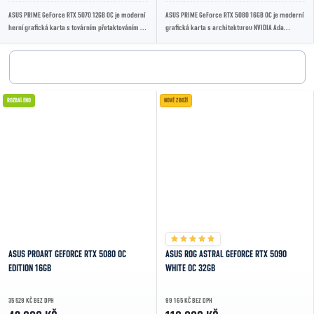
ASUS PRIME GeForce RTX 5070 12GB OC je moderní
ASUS PRIME GeForce RTX 5080 16GB OC je moderní
herní grafická karta s továrním přetaktováním a
grafická karta s architekturou NVIDIA Ada
účinným chlazením PRIME, určená pro...
Lovelace a 16GB GDDR7 pamětí. Díky továrnímu...
ROZBALENO
NOVÉ ZBOŽÍ
ASUS PROART GEFORCE RTX 5080 OC
ASUS ROG ASTRAL GEFORCE RTX 5090
EDITION 16GB
WHITE OC 32GB
35 529 KČ BEZ DPH
99 165 KČ BEZ DPH