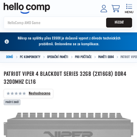
Přejít na obsah
NÁKUPNÍ
HLEDAT
Nákup na splátky přes ESSOX je dočasně vypnut z důvodu technických
problémů. Omlouváme se za komplikace.
DOMŮ
PC KOMPONENTY
OPERAČNÍ PAMĚTI
PRO POČÍTAČE
PAMĚTI DDR4
PATRIOT VIP
PATRIOT VIPER 4 BLACKOUT SERIES 32GB (2X16GB) DDR4
3200MHZ CL16
Neohodnoceno
POUŽITÉ ZBOŽÍ