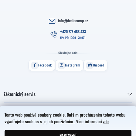
info
@
hellocomp.cz
+420 777 488 433
Sledujte nás
Facebook
Instagram
Discord
Zákaznický servis
Informace pro vás
Tento web používá soubory cookie. Dalším procházením tohoto webu
vyjadřujete souhlas s jejich používáním.. Více informací
zde
.
HelloCZ s.r.o.
NASTAVENÍ