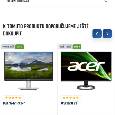
OSTATNÍ INFORMACE
K TOMUTO PRODUKTU DOPORUČUJEME JEŠTĚ
DOKOUPIT
POUŽITÉ ZBOŽÍ
STAV A
POUŽITÉ ZBOŽÍ
STAV A
DELL S2421HS 24"
ACER R231 23”