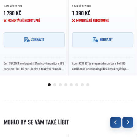
1 479 KČ BEZ DPH
1 149 KČ BEZ DPH
1 790 KČ
1 390 KČ
MOMENTÁLNĚ NEDOSTUPNÉ
MOMENTÁLNĚ NEDOSTUPNÉ
ZOBRAZIT
ZOBRAZIT
Dell S2421HS je elegantní 24palcový monitor s IPS
Acer R231 23” je elegantní monitor s Full HD
panelem, Full HD rozlišením a tenkými rámečky.
rozlišením a technologií IPS, která zajišťuje
Nabízí plynulý obraz, široké pozorovací...
široké pozorovací úhly a živé barvy. Je...