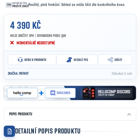
AKTUÁLNÍ STAV
Použitý, plně funkční. Vzhled se může lišit dle konkrétního kusu.
POU
POUŽITÉ ZBOŽÍ
4 390 KČ
NELZE ODEČÍST DPH | OSVOBOZENO PODLE §90
Měrná cena:
MOMENTÁLNĚ NEDOSTUPNÉ
DOTAZ K PRODUKTU
HLÍDACÍ PES
SDÍLET
Záruka
:
1 rok
ZNAČKA:
PATRIOT
POPIS PRODUKTU
DETAILNÍ POPIS PRODUKTU