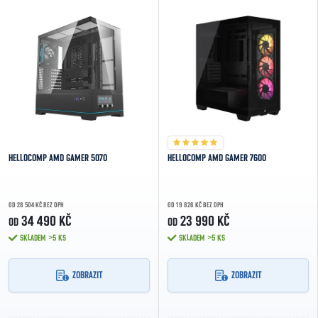
HELLOCOMP AMD GAMER 5070
HELLOCOMP AMD GAMER 7600
OD 28 504 KČ BEZ DPH
OD 19 826 KČ BEZ DPH
34 490 KČ
23 990 KČ
OD
OD
SKLADEM
>5 KS
SKLADEM
>5 KS
ZOBRAZIT
ZOBRAZIT