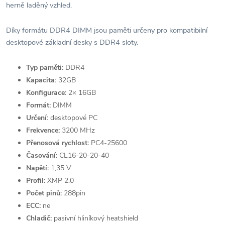
herně laděný vzhled.
Díky formátu DDR4 DIMM jsou paměti určeny pro kompatibilní
desktopové základní desky s DDR4 sloty.
Typ paměti:
DDR4
Kapacita:
32GB
Konfigurace:
2× 16GB
Formát:
DIMM
Určení:
desktopové PC
Frekvence:
3200 MHz
Přenosová rychlost:
PC4-25600
Časování:
CL16-20-20-40
Napětí:
1,35 V
Profil:
XMP 2.0
Počet pinů:
288pin
ECC:
ne
Chladič:
pasivní hliníkový heatshield