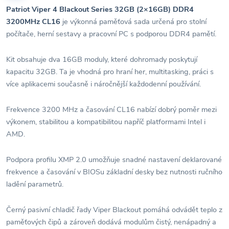
Patriot Viper 4 Blackout Series 32GB (2×16GB) DDR4
3200MHz CL16
je výkonná paměťová sada určená pro stolní
počítače, herní sestavy a pracovní PC s podporou DDR4 pamětí.
Kit obsahuje dva 16GB moduly, které dohromady poskytují
kapacitu 32GB. Ta je vhodná pro hraní her, multitasking, práci s
více aplikacemi současně i náročnější každodenní používání.
Frekvence 3200 MHz a časování CL16 nabízí dobrý poměr mezi
výkonem, stabilitou a kompatibilitou napříč platformami Intel i
AMD.
Podpora profilu XMP 2.0 umožňuje snadné nastavení deklarované
frekvence a časování v BIOSu základní desky bez nutnosti ručního
ladění parametrů.
Černý pasivní chladič řady Viper Blackout pomáhá odvádět teplo z
paměťových čipů a zároveň dodává modulům čistý, nenápadný a