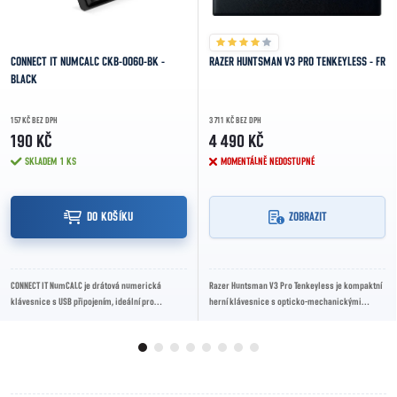
CONNECT IT NUMCALC CKB-0060-BK -
RAZER HUNTSMAN V3 PRO TENKEYLESS - FR
BLACK
157 KČ BEZ DPH
3 711 KČ BEZ DPH
190 KČ
4 490 KČ
SKLADEM
1 KS
MOMENTÁLNĚ NEDOSTUPNÉ
DO KOŠÍKU
ZOBRAZIT
CONNECT IT NumCALC je drátová numerická
Razer Huntsman V3 Pro Tenkeyless je kompaktní
klávesnice s USB připojením, ideální pro
herní klávesnice s opticko-mechanickými
pohodlné zadávání čísel u notebooků i stolních
spínači Razer Analog Gen-2, nastavitelným
PC.
bodem...