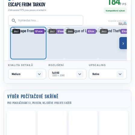
184
ESCAPE FROM TARKOV
FPS
Zobrazené FPS jsou pouze orientační
Kompetitivní výkon
Výpočet poskytuje
2017
182K
2017
88K
2009
83K
2013
82K
›
KVALITA DETAILŮ
ROZLIŠENÍ
UPSCALING
Full HD
Medium
Native
1920 × 1080
VÝBĚR POČÍTAČOVÉ SKŘÍNĚ
PRO POKRAČOVÁNÍ SI, PROSÍM, NEJDŘÍVE VYBERTE SKŘÍŇ