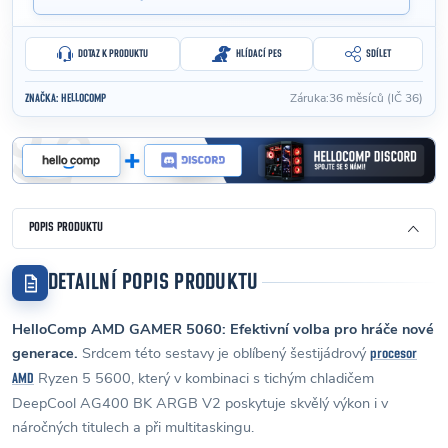
DOTAZ K PRODUKTU
HLÍDACÍ PES
SDÍLET
Záruka
:
36 měsíců (IČ 36)
ZNAČKA:
HELLOCOMP
POPIS PRODUKTU
DETAILNÍ POPIS PRODUKTU
HelloComp AMD GAMER 5060: Efektivní volba pro hráče nové
generace.
Srdcem této sestavy je oblíbený šestijádrový
procesor
Ryzen 5 5600, který v kombinaci s tichým chladičem
AMD
DeepCool AG400 BK ARGB V2 poskytuje skvělý výkon i v
náročných titulech a při multitaskingu.