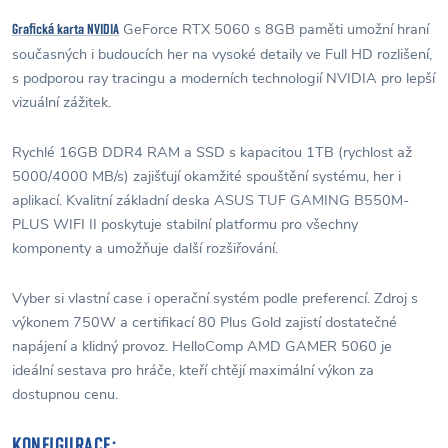
GeForce RTX 5060 s 8GB paměti umožní hraní
Grafická karta NVIDIA
současných i budoucích her na vysoké detaily ve Full HD rozlišení,
s podporou ray tracingu a moderních technologií NVIDIA pro lepší
vizuální zážitek.
Rychlé 16GB DDR4 RAM a SSD s kapacitou 1TB (rychlost až
5000/4000 MB/s) zajišťují okamžité spouštění systému, her i
aplikací. Kvalitní základní deska ASUS TUF GAMING B550M-
PLUS WIFI II poskytuje stabilní platformu pro všechny
komponenty a umožňuje další rozšiřování.
Vyber si vlastní case i operační systém podle preferencí. Zdroj s
výkonem 750W a certifikací 80 Plus Gold zajistí dostatečné
napájení a klidný provoz. HelloComp AMD GAMER 5060 je
ideální sestava pro hráče, kteří chtějí maximální výkon za
dostupnou cenu.
KONFIGURACE: