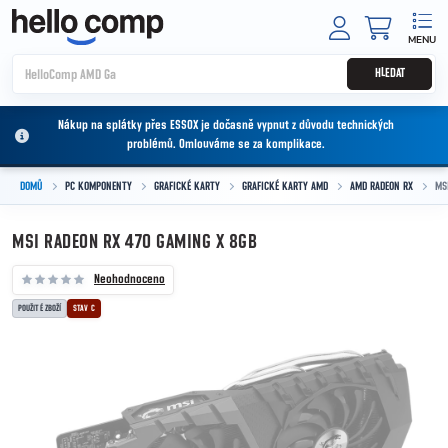
Přejít na obsah
NÁKUPNÍ
HLEDAT
Nákup na splátky přes ESSOX je dočasně vypnut z důvodu technických
problémů. Omlouváme se za komplikace.
DOMŮ
PC KOMPONENTY
GRAFICKÉ KARTY
GRAFICKÉ KARTY AMD
AMD RADEON RX
MS
MSI RADEON RX 470 GAMING X 8GB
Neohodnoceno
POUŽITÉ ZBOŽÍ
STAV C