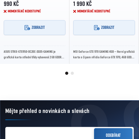
990 KČ
1 990 KČ
MOMENTÁLNĚ NEDOSTUPNÉ
MOMENTÁLNĚ NEDOSTUPNÉ
ZOBRAZIT
ZOBRAZIT
ASUS STRIX-GTX950-DC2OC-2GD5-GAMING je
MSI GeForce GTX 970 GAMING 4GB – Herní grafická
grafická karta střední třídy vybavená 2 GB GDDR5
karta s čipem nVidia GeForce GTX 970, 4GB GDDR5
paměti. Díky architektuře NVIDIA Maxwell a...
pamětí, 256bit sběrnicí, taktem až...
Mějte přehled o novinkách
a slevách
Zápatí
E-MAIL
ODEBÍRAT