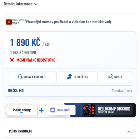
Detailní informace
VIZUÁLNÍ STAV
Výraznější známky používání a viditelné kosmetické vady.
C
STAV C
1 890 KČ
/ KS
1 562 KČ BEZ DPH
Měrná cena:
MOMENTÁLNĚ NEDOSTUPNÉ
DOTAZ K PRODUKTU
HLÍDACÍ PES
SDÍLET
Záruka
:
1 rok
ZNAČKA:
MSI
POPIS PRODUKTU