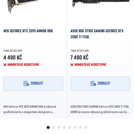
MSI GEFORCE RTX 2070 ARMOR 8GB
ASUS ROG STRIX GAMING GEFORCE RTX
2080 TI 11GB
4 490 KČ BEZ DPH
7 490 KČ BEZ DPH
4 490 KČ
7 490 KČ
MOMENTÁLNĚ NEDOSTUPNÉ
MOMENTÁLNĚ NEDOSTUPNÉ
ZOBRAZIT
ZOBRAZIT
MSI GeForce RTX 2070 ARMOR 8GB je výkonná
ASUS ROG STRIX GAMING GeForce RTX 2080 Ti 11GB
grafická karta s elegantním designem a
GDDR6 je vysoce výkonná grafická karta navržená
efektivním dvouventilátorovým chlazením
pro náročné hráče a profesionály. Využívá...
ARMOR. Nabízí 8...