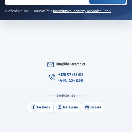
Vložením e-mailu souhlasíte s
podmínkami ochrany osobních údajů
info
@
hellocomp.cz
+420 777 488 433
Sledujte nás
Facebook
Instagram
Discord