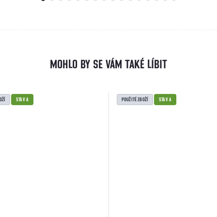
OŽÍ
STAV A
POUŽITÉ ZBOŽÍ
STAV A