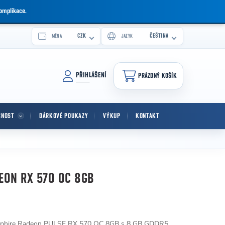
komplikace.
CZK
ČEŠTINA
MĚNA
JAZYK
PŘIHLÁŠENÍ
PRÁZDNÝ KOŠÍK
NÁKUPNÍ KOŠÍK
CNOST
DÁRKOVÉ POUKAZY
VÝKUP
KONTAKT
EON RX 570 OC 8GB
Sapphire Radeon PULSE RX 570 OC 8GB s 8 GB GDDR5