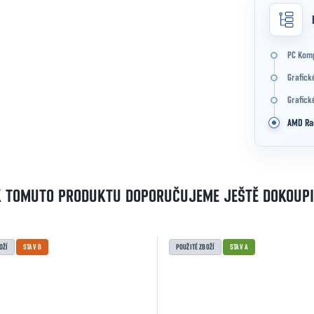
PC Kom
Grafick
Grafick
AMD Ra
K TOMUTO PRODUKTU DOPORUČUJEME JEŠTĚ DOKOUPI
OŽÍ
STAV B
POUŽITÉ ZBOŽÍ
STAV A