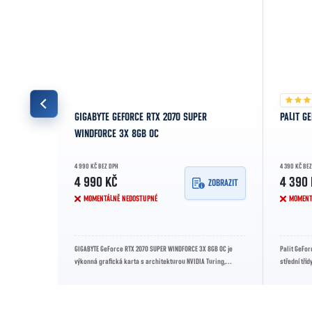
B
GIGABYTE GEFORCE RTX 2070 SUPER
PALIT G
WINDFORCE 3X 8GB OC
4 990 KČ BEZ DPH
4 390 KČ BE
4 990 KČ
4 390
ZOBRAZIT
ZOBRAZIT
MOMENTÁLNĚ NEDOSTUPNÉ
MOMENT
afická karta s
GIGABYTE GeForce RTX 2070 SUPER WINDFORCE 3X 8GB OC je
Palit GeFor
látorovým
výkonná grafická karta s architekturou NVIDIA Turing,
střední tříd
vybavená 8GB GDDR6 paměti....
1440p...