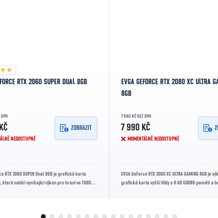
EFORCE RTX 2060 SUPER DUAL 8GB
EVGA GEFORCE RTX 2080 XC ULTRA G
8GB
Z DPH
7 990 KČ BEZ DPH
 KČ
7 990 KČ
ZOBRAZIT
Z
ÁLNĚ NEDOSTUPNÉ
MOMENTÁLNĚ NEDOSTUPNÉ
ce RTX 2060 SUPER Dual 8GB je grafická karta
EVGA GeForce RTX 2080 XC ULTRA GAMING 8GB je vý
y, která nabízí vynikající výkon pro hraní ve 1080p a
grafická karta vyšší třídy s 8 GB GDDR6 paměti a 
frekvencí až 1815 MHz. Díky...