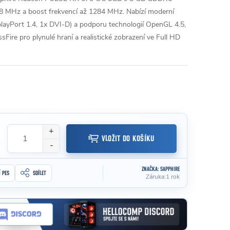
168 MHz a boost frekvencí až 1284 MHz. Nabízí moderní
playPort 1.4, 1x DVI-D) a podporu technologií OpenGL 4.5,
ire pro plynulé hraní a realistické zobrazení ve Full HD
VLOŽIT DO KOŠÍKU
ZNAČKA:
SAPPHIRE
Í PES
SDÍLET
Záruka
:
1 rok