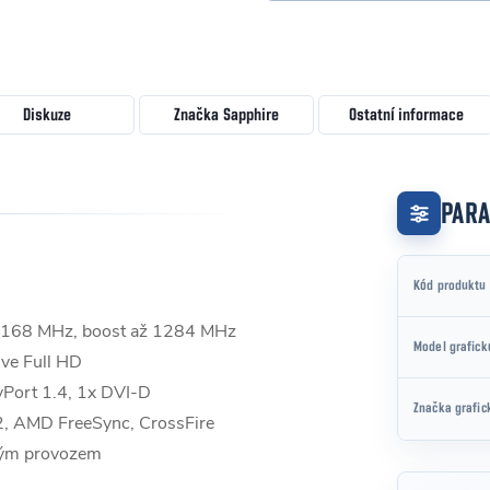
Diskuze
Značka
Sapphire
Ostatní informace
PAR
Kód produktu
 1168 MHz, boost až 1284 MHz
Model grafick
ve Full HD
yPort 1.4, 1x DVI-D
Značka grafic
2, AMD FreeSync, CrossFire
chým provozem