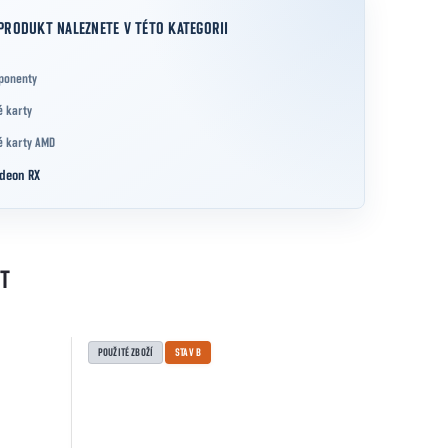
PRODUKT NALEZNETE V TÉTO KATEGORII
ponenty
é karty
é karty AMD
deon RX
T
POUŽITÉ ZBOŽÍ
STAV B
POUŽITÉ ZBOŽ