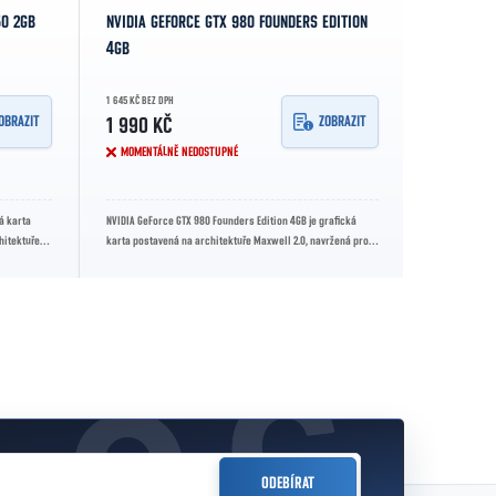
50 2GB
NVIDIA GEFORCE GTX 980 FOUNDERS EDITION
4GB
1 645 KČ BEZ DPH
OBRAZIT
ZOBRAZIT
1 990 KČ
MOMENTÁLNĚ NEDOSTUPNÉ
á karta
NVIDIA GeForce GTX 980 Founders Edition 4GB je grafická
chitektuře
karta postavená na architektuře Maxwell 2.0, navržená pro
hraní ve vysokých...
ODEBÍRAT