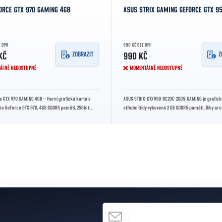
ORCE GTX 970 GAMING 4GB
ASUS STRIX GAMING GEFORCE GTX 9
Z DPH
990 KČ BEZ DPH
ZOBRAZIT
Z
KČ
990 KČ
ÁLNĚ NEDOSTUPNÉ
MOMENTÁLNĚ NEDOSTUPNÉ
 GTX 970 GAMING 4GB – Herní grafická karta s
ASUS STRIX-GTX950-DC2OC-2GD5-GAMING je grafick
ia GeForce GTX 970, 4GB GDDR5 pamětí, 256bit
střední třídy vybavená 2 GB GDDR5 paměti. Díky ar
ktem až...
NVIDIA Maxwell a...
E-MAIL
h