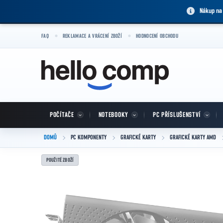
Přejít na obsah
Nákup na
FAQ
REKLAMACE A VRÁCENÍ ZBOŽÍ
HODNOCENÍ OBCHODU
POČÍTAČE
NOTEBOOKY
PC PŘÍSLUŠENSTVÍ
DOMŮ
PC KOMPONENTY
GRAFICKÉ KARTY
GRAFICKÉ KARTY AMD
POUŽITÉ ZBOŽÍ