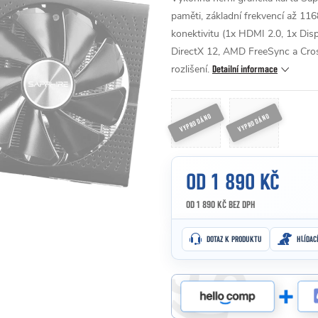
paměti, základní frekvencí až 1
konektivitu (1x HDMI 2.0, 1x Dis
DirectX 12, AMD FreeSync a CrossF
rozlišení.
Detailní informace
OD
1 890 KČ
OD
1 890 KČ
BEZ DPH
Měrná cena:
DOTAZ K PRODUKTU
HLÍDAC