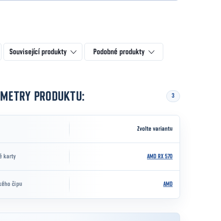
Související produkty
Podobné produkty
AMETRY PRODUKTU:
3
Zvolte variantu
é karty
AMD RX 570
kého čipu
AMD