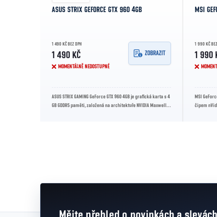
ASUS STRIX GEFORCE GTX 960 4GB
MSI GEF
1 490 KČ BEZ DPH
1 990 KČ BE
ZOBRAZIT
1 490 KČ
1 990 
MOMENTÁLNĚ NEDOSTUPNÉ
MOMENT
ASUS STRIX GAMING GeForce GTX 960 4GB je grafická karta s 4
MSI GeForce
GB GDDR5 paměti, založená na architektuře NVIDIA Maxwell.
čipem nVid
Nabízí vysoký herní...
sběrnicí, ta
Mějte přehled o novinkách
a slevác