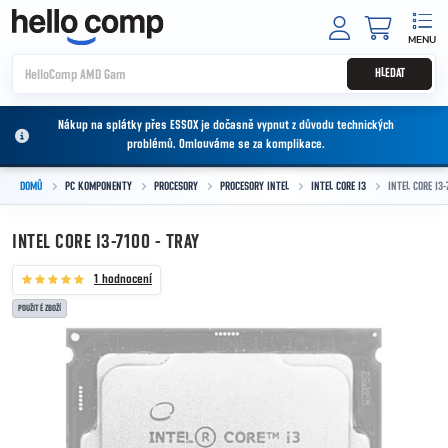
Přejít na obsah
NÁKUPNÍ
HLEDAT
Nákup na splátky přes ESSOX je dočasně vypnut z důvodu technických
problémů. Omlouváme se za komplikace.
DOMŮ
PC KOMPONENTY
PROCESORY
PROCESORY INTEL
INTEL CORE I3
INTEL CORE I3-
INTEL CORE I3-7100 - TRAY
1 hodnocení
POUŽITÉ ZBOŽÍ