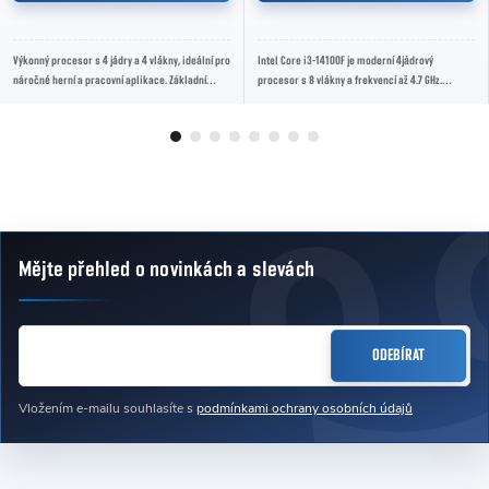
Výkonný procesor s 4 jádry a 4 vlákny, ideální pro
Intel Core i3-14100F je moderní 4jádrový
náročné herní a pracovní aplikace. Základní
procesor s 8 vlákny a frekvencí až 4.7 GHz.
frekvence 3.6 GHz, boost až 4.2 GHz.
Vhodný pro cenově dostupné herní a pracovní
sestavy...
Mějte přehled o novinkách
a slevách
Zápatí
E-MAIL
ODEBÍRAT
Vložením e-mailu souhlasíte s
podmínkami ochrany osobních údajů