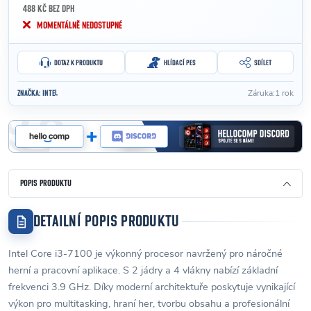
488 KČ BEZ DPH
Měrná cena:
MOMENTÁLNĚ NEDOSTUPNÉ
DOTAZ K PRODUKTU
HLÍDACÍ PES
SDÍLET
Záruka
:
1 rok
ZNAČKA:
INTEL
POPIS PRODUKTU
DETAILNÍ POPIS PRODUKTU
Intel Core i3-7100 je výkonný procesor navržený pro náročné
herní a pracovní aplikace. S 2 jádry a 4 vlákny nabízí základní
frekvenci 3.9 GHz. Díky moderní architektuře poskytuje vynikající
výkon pro multitasking, hraní her, tvorbu obsahu a profesionální