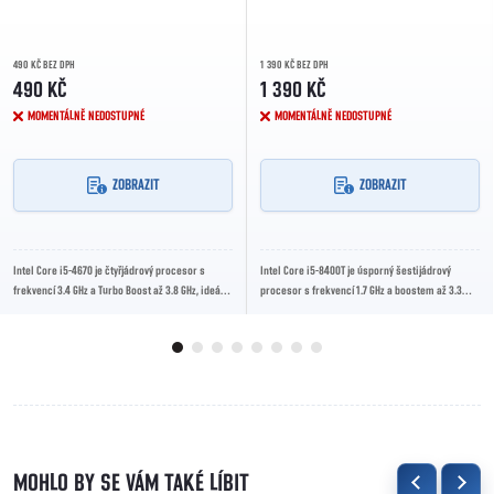
490 KČ BEZ DPH
1 390 KČ BEZ DPH
490 KČ
1 390 KČ
MOMENTÁLNĚ NEDOSTUPNÉ
MOMENTÁLNĚ NEDOSTUPNÉ
ZOBRAZIT
ZOBRAZIT
Intel Core i5-4670 je čtyřjádrový procesor s
Intel Core i5-8400T je úsporný šestijádrový
frekvencí 3.4 GHz a Turbo Boost až 3.8 GHz, ideální
procesor s frekvencí 1.7 GHz a boostem až 3.3
pro výkonné kancelářské i multimediální...
GHz, ideální pro kancelářské a domácí sestavy
s...