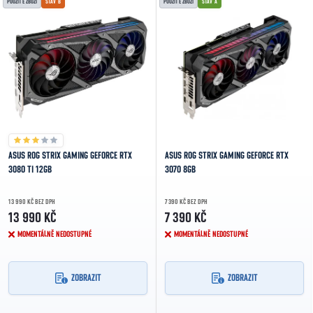
POUŽITÉ ZBOŽÍ
STAV B
POUŽITÉ ZBOŽÍ
STAV A
ASUS ROG STRIX GAMING GEFORCE RTX
ASUS ROG STRIX GAMING GEFORCE RTX
3080 TI 12GB
3070 8GB
13 990 KČ BEZ DPH
7 390 KČ BEZ DPH
13 990 KČ
7 390 KČ
MOMENTÁLNĚ NEDOSTUPNÉ
MOMENTÁLNĚ NEDOSTUPNÉ
ZOBRAZIT
ZOBRAZIT