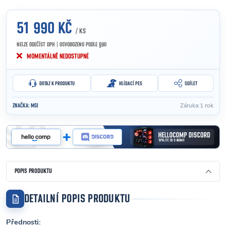
51 990 KČ
/ KS
NELZE ODEČÍST DPH | OSVOBOZENO PODLE §90
Měrná cena:
MOMENTÁLNĚ NEDOSTUPNÉ
DOTAZ K PRODUKTU
HLÍDACÍ PES
SDÍLET
Záruka
:
1 rok
ZNAČKA:
MSI
POPIS PRODUKTU
DETAILNÍ POPIS PRODUKTU
Přednosti: