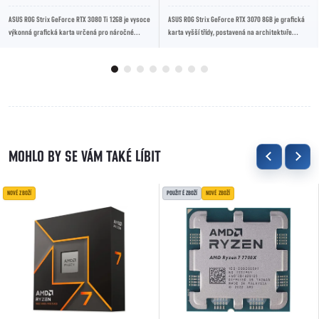
ASUS ROG Strix GeForce RTX 3080 Ti 12GB je vysoce
ASUS ROG Strix GeForce RTX 3070 8GB je grafická
výkonná grafická karta určená pro náročné
karta vyšší třídy, postavená na architektuře
hráče a profesionální tvůrce obsahu. Vybavena...
NVIDIA Ampere. Nabízí 8 GB GDDR6 paměti,...
NOVÉ ZBOŽÍ
POUŽITÉ ZBOŽÍ
NOVÉ ZBOŽÍ