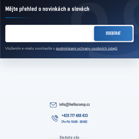
Mějte přehled o novinkách
a slevách
Zápatí
E-MAIL
ODEBÍRAT
Vložením e-mailu souhlasíte s
podmínkami ochrany osobních údajů
info
@
hellocomp.cz
+420 777 488 433
Sledujte nás