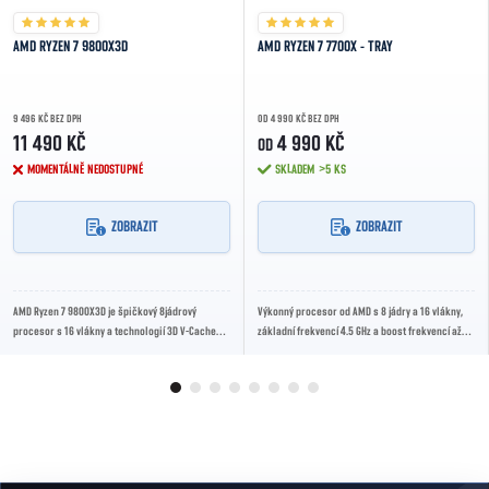
AMD RYZEN 7 9800X3D
AMD RYZEN 7 7700X - TRAY
9 496 KČ BEZ DPH
OD 4 990 KČ BEZ DPH
11 490 KČ
4 990 KČ
OD
MOMENTÁLNĚ NEDOSTUPNÉ
SKLADEM
>5 KS
ZOBRAZIT
ZOBRAZIT
AMD Ryzen 7 9800X3D je špičkový 8jádrový
Výkonný procesor od AMD s 8 jádry a 16 vlákny,
procesor s 16 vlákny a technologií 3D V-Cache
základní frekvencí 4.5 GHz a boost frekvencí až
pro maximální herní výkon. Ideální volba pro...
5.4 GHz. Ideální pro náročné herní a...