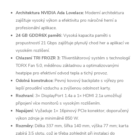
Architektura NVIDIA Ada Lovelace:
Moderní architektura
zajišťuje vysoký výkon a efektivitu pro náročné herní a
profesionální aplikace.
24 GB GDDR6X paměti:
Vysoká kapacita paměti s
propustností 21 Gbps zajišťuje plynulý chod her a aplikací ve
vysokém rozlišení.
Chlazení TRI FROZR 3:
Tříventilátorový systém s technologií
TORX Fan 5.0, měděnou základnou a optimalizovanými
heatpipe pro efektivní odvod tepla a tichý provoz.
Odolná konstrukce:
Pevný kovový backplate s výřezy pro
lepší proudění vzduchu a zvýšenou odolnost karty.
Rozhraní:
3× DisplayPort 1.4a a 1× HDMI 2.1a umožňují
připojení více monitorů s vysokým rozlišením.
Napájení:
Vyžaduje 1× 16pinový PCIe konektor; doporučený
výkon zdroje je minimálně 850 W.
Rozměry:
Délka 337 mm, šířka 140 mm, výška 77 mm; karta
zabírá 3,5 slotu, což je třeba zohlednit při instalaci do