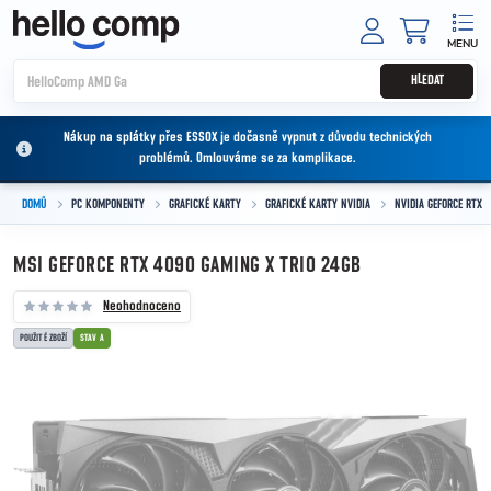
Přejít na obsah
NÁKUPNÍ
HLEDAT
Nákup na splátky přes ESSOX je dočasně vypnut z důvodu technických
problémů. Omlouváme se za komplikace.
DOMŮ
PC KOMPONENTY
GRAFICKÉ KARTY
GRAFICKÉ KARTY NVIDIA
NVIDIA GEFORCE RTX
MSI GEFORCE RTX 4090 GAMING X TRIO 24GB
Neohodnoceno
POUŽITÉ ZBOŽÍ
STAV A