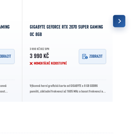
AMING
GIGABYTE GEFORCE RTX 2070 SUPER GAMING
EVGA GEFO
OC 8GB
GAMING 8
3 990 KČ BEZ DPH
6 490 KČ BEZ D
3 990 KČ
6 490 K
OBRAZIT
ZOBRAZIT
MOMENTÁLNĚ NEDOSTUPNÉ
SKLADEM
konná
Výkonná herní grafická karta od GIGABYTE s 8 GB GDDR6
EVGA GeForce 
boost
paměti, základní frekvencí až 1605 MHz a boost frekvencí až
výkonná grafi
1815 MHz. Nabízí...
GDDR6 pamětí 