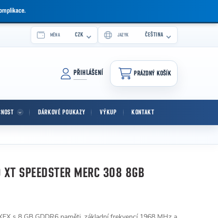
komplikace.
CZK
ČEŠTINA
MĚNA
JAZYK
PŘIHLÁŠENÍ
PRÁZDNÝ KOŠÍK
NÁKUPNÍ KOŠÍK
CNOST
DÁRKOVÉ POUKAZY
VÝKUP
KONTAKT
 XT SPEEDSTER MERC 308 8GB
 XFX s 8 GB GDDR6 paměti, základní frekvencí 1968 MHz a