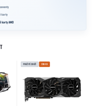
ponenty
é karty
é karty AMD
T
POUŽITÉ ZBOŽÍ
STAV B
POUŽITÉ ZBOŽ