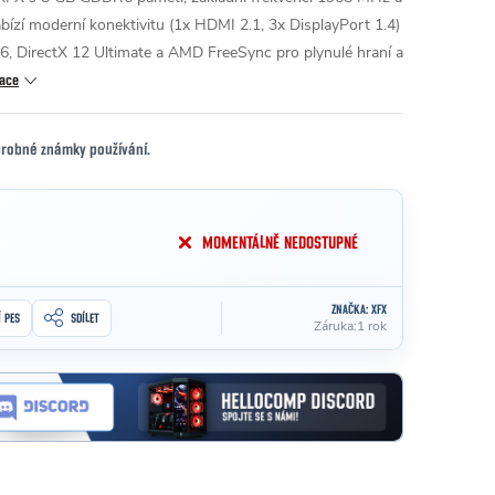
ízí moderní konektivitu (1x HDMI 2.1, 3x DisplayPort 1.4)
6, DirectX 12 Ultimate a AMD FreeSync pro plynulé hraní a
mace
 Drobné známky používání.
MOMENTÁLNĚ NEDOSTUPNÉ
ZNAČKA:
XFX
Í PES
SDÍLET
Záruka
:
1 rok