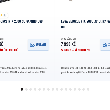
FORCE RTX 2060 SC GAMING 6GB
EVGA GEFORCE RTX 2080 XC ULTRA G
8GB
 DPH
7 990 KČ BEZ DPH
KČ
7 990 KČ
ZOBRAZIT
Z
ÁLNĚ NEDOSTUPNÉ
MOMENTÁLNĚ NEDOSTUPNÉ
ní grafická karta od EVGA s 6 GB GDDR6 paměti,
EVGA GeForce RTX 2080 XC ULTRA GAMING 8GB je vý
ekvencí až 1365 MHz a boost frekvencí až 1680
grafická karta vyšší třídy s 8 GB GDDR6 paměti a 
 moderní...
frekvencí až 1815 MHz. Díky...