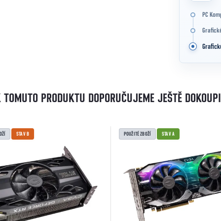
PC Kom
Grafick
Grafick
K TOMUTO PRODUKTU DOPORUČUJEME JEŠTĚ DOKOUPI
OŽÍ
STAV B
POUŽITÉ ZBOŽÍ
STAV A