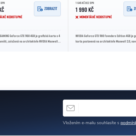
Z DPH
1 645 KČ BEZ DPH
ZOBRAZIT
Z
KČ
1 990 KČ
ÁLNĚ NEDOSTUPNÉ
MOMENTÁLNĚ NEDOSTUPNÉ
GAMING GeForce GTX 960 4GB je grafická karta s 4
NVIDIA GeForce GTX 980 Founders Edition 4GB je g
aměti, založená na architektuře NVIDIA Maxwell.
karta postavená na architektuře Maxwell 2.0, na
ý herní...
hraní ve vysokých...
E-MAIL
h
Vložením e-mailu souhlasíte s
podmínk