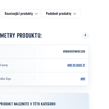
Související produkty
Podobné produkty
AMETRY PRODUKTU:
4
XFX6600XTMERC308
é karty
AMD RX 6600 XT
kého čipu
AMD
PRODUKT NALEZNETE V TÉTO KATEGORII