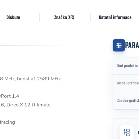
Diskuze
Značka
XFX
Ostatní informace
PAR
Kód produktu
68 MHz, boost až 2589 MHz
Model grafick
yPort 1.4
Značka grafic
, DirectX 12 Ultimate
tracing