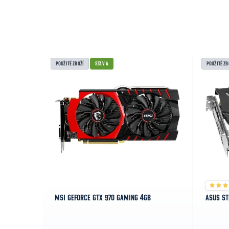
POUŽITÉ ZBOŽÍ
STAV A
POUŽITÉ ZB
MSI GEFORCE GTX 970 GAMING 4GB
ASUS ST