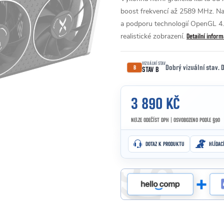
boost frekvencí až 2589 MHz. Nab
a podporu technologií OpenGL 4.
realistické zobrazení.
Detailní infor
VIZUÁLNÍ STAV
Dobrý vizuální stav.
B
STAV B
3 890 KČ
NELZE ODEČÍST DPH | OSVOBOZENO PODLE §90
Měrná cena:
DOTAZ K PRODUKTU
HLÍDAC