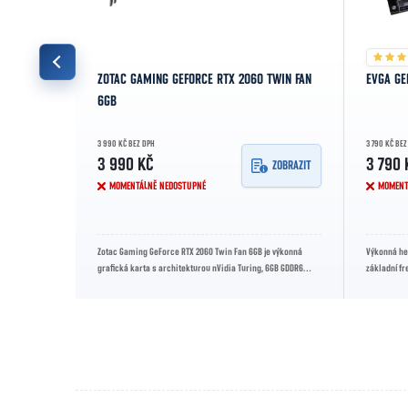
ZOTAC GAMING GEFORCE RTX 2060 TWIN FAN
EVGA GE
6GB
3 990 KČ BEZ DPH
3 790 KČ BEZ
3 990 KČ
3 790 
ZOBRAZIT
ZOBRAZIT
MOMENTÁLNĚ NEDOSTUPNÉ
MOMENT
DDR6 paměti,
Zotac Gaming GeForce RTX 2060 Twin Fan 6GB je výkonná
Výkonná her
cí až 1770 MHz.
grafická karta s architekturou nVidia Turing, 6GB GDDR6
základní fr
pamětí a kompaktním...
MHz. Nabízí