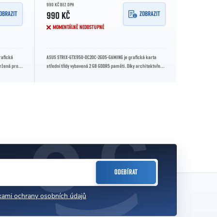
990 KČ BEZ DPH
OBRAZIT
ZOBRAZIT
990 KČ
MOMENTÁLNĚ NEDOSTUPNÉ
rafická
ASUS STRIX-GTX950-DC2OC-2GD5-GAMING je grafická karta
vržená pro
střední třídy vybavená 2 GB GDDR5 paměti. Díky architektuře
NVIDIA Maxwell a...
ODEBÍRAT
ami ochrany osobních údajů