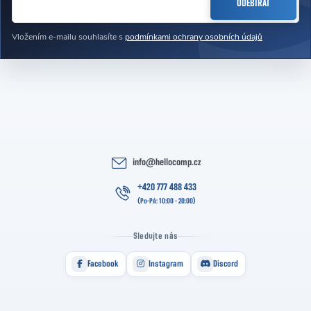
ODEBÍRAT
Vložením e-mailu souhlasíte s
podmínkami ochrany osobních údajů
info
@
hellocomp.cz
+420 777 488 433
Sledujte nás
Facebook
Instagram
Discord