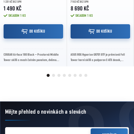
1 231 KČ BEZ DPH
7 182 KČ BEZ DPH
1 490 KČ
8 690 KČ
SKLADEM
1 KS
SKLADEM
1 KS
DO KOŠÍKU
DO KOŠÍKU
COUGAR Airface 180 Black – Prostorná Middle
ASUS ROG Hyperion GR701 BTF je prémiová Full
Tower skříň s mesh čelním panelem, dvěma
Tower herní skříň s podporou E-ATX desek,
180mm PWM ARGB ventilátory, jedním 120mm
extrémním airflow, čtyřmi ventilátory a
PWM ARGB...
moderním...
Mějte přehled o novinkách
a slevách
Zápatí
E-MAIL