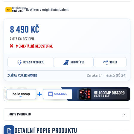
AKTUÁLNÍ STAV
Nový kus v originálním balení.
NOV
NOVÉ ZBOŽÍ
8 490 KČ
7 017 KČ BEZ DPH
Měrná cena:
MOMENTÁLNĚ NEDOSTUPNÉ
DOTAZ K PRODUKTU
HLÍDACÍ PES
SDÍLET
Záruka
:
24 měsíců (IČ 24)
ZNAČKA:
COOLER MASTER
POPIS PRODUKTU
DETAILNÍ POPIS PRODUKTU