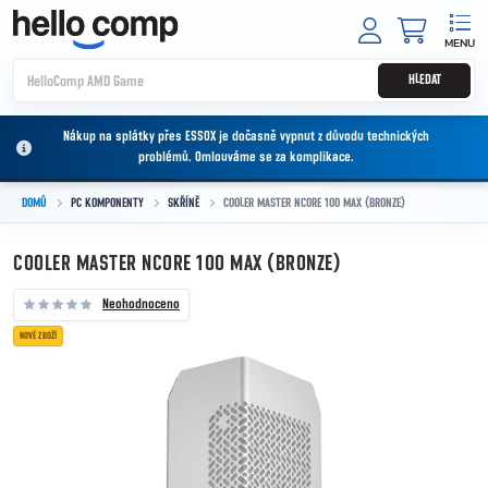
Přejít na obsah
NÁKUPNÍ
HLEDAT
Nákup na splátky přes ESSOX je dočasně vypnut z důvodu technických
problémů. Omlouváme se za komplikace.
DOMŮ
PC KOMPONENTY
SKŘÍNĚ
COOLER MASTER NCORE 100 MAX (BRONZE)
COOLER MASTER NCORE 100 MAX (BRONZE)
Neohodnoceno
NOVÉ ZBOŽÍ