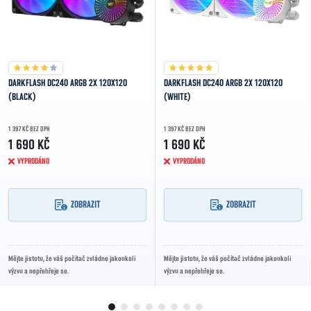
DARKFLASH DC240 ARGB 2X 120X120
DARKFLASH DC240 ARGB 2X 120X120
(BLACK)
(WHITE)
1 397 KČ BEZ DPH
1 397 KČ BEZ DPH
1 690 KČ
1 690 KČ
VYPRODÁNO
VYPRODÁNO
ZOBRAZIT
ZOBRAZIT
Mějte jistotu, že váš počítač zvládne jakoukoli
Mějte jistotu, že váš počítač zvládne jakoukoli
výzvu a nepřehřeje se.
výzvu a nepřehřeje se.