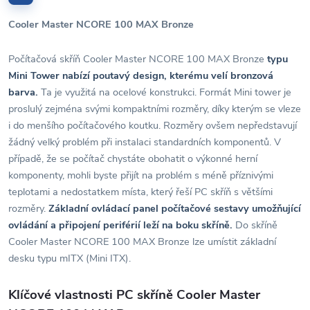
Cooler Master NCORE 100 MAX Bronze
Počítačová skříň Cooler Master NCORE 100 MAX Bronze
typu
Mini Tower
nabízí
poutavý design
, kterému velí
bronzová
barva.
Ta je využitá na ocelové konstrukci. Formát Mini tower je
proslulý zejména svými kompaktními rozměry, díky kterým se vleze
i do menšího počítačového koutku. Rozměry ovšem nepředstavují
žádný velký problém při instalaci standardních komponentů. V
případě, že se počítač chystáte obohatit o výkonné herní
komponenty, mohli byste přijít na problém s méně příznivými
teplotami a nedostatkem místa, který řeší PC skříň s většími
rozměry.
Základní ovládací panel
počítačové sestavy
umožňující
ovládání a připojení periférií leží
na boku skříně.
Do skříně
Cooler Master NCORE 100 MAX Bronze lze umístit základní
desku typu mITX (Mini ITX).
Klíčové vlastnosti PC skříně Cooler Master