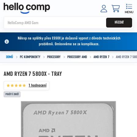
Přejít na obsah
NÁKUPNÍ
HLEDAT
Nákup na splátky přes ESSOX je dočasně vypnut z důvodu technických
problémů. Omlouváme se za komplikace.
DOMŮ
PC KOMPONENTY
PROCESORY
PROCESORY AMD
AMD RYZEN 7
AMD RYZEN 7 580
AMD RYZEN 7 5800X - TRAY
1 hodnocení
POUŽITÉ ZBOŽÍ