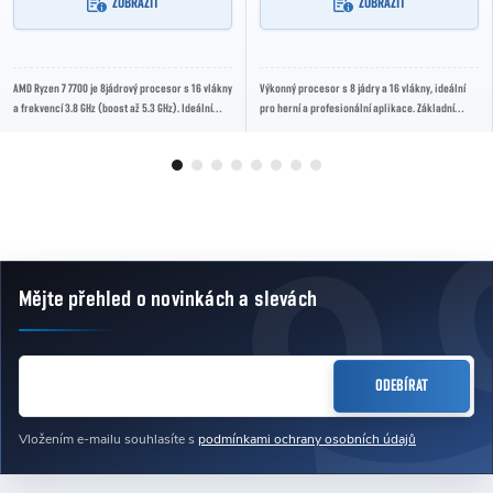
ZOBRAZIT
ZOBRAZIT
AMD Ryzen 7 7700 je 8jádrový procesor s 16 vlákny
Výkonný procesor s 8 jádry a 16 vlákny, ideální
a frekvencí 3.8 GHz (boost až 5.3 GHz). Ideální
pro herní a profesionální aplikace. Základní
volba pro moderní herní i pracovní...
frekvence 3.4 GHz, boost až 4.6 GHz.
Mějte přehled o novinkách
a slevách
Zápatí
E-MAIL
ODEBÍRAT
Vložením e-mailu souhlasíte s
podmínkami ochrany osobních údajů