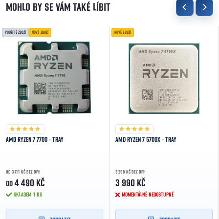
POUŽITÉ ZBOŽÍ
NOVÉ ZBOŽÍ
NOVÉ ZBOŽÍ
AMD RYZEN 7 7700 - TRAY
AMD RYZEN 7 5700X - TRAY
OD 3 711 KČ BEZ DPH
3 298 KČ BEZ DPH
4 490 KČ
3 990 KČ
OD
SKLADEM
1 KS
MOMENTÁLNĚ NEDOSTUPNÉ