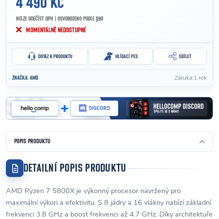
4 490 KČ
NELZE ODEČÍST DPH | OSVOBOZENO PODLE §90
Měrná cena:
MOMENTÁLNĚ NEDOSTUPNÉ
DOTAZ K PRODUKTU
HLÍDACÍ PES
SDÍLET
Záruka
:
1 rok
ZNAČKA:
AMD
POPIS PRODUKTU
DETAILNÍ POPIS PRODUKTU
AMD Ryzen 7 5800X je výkonný procesor navržený pro
maximální výkon a efektivitu. S 8 jádry a 16 vlákny nabízí základní
frekvenci 3.8 GHz a boost frekvenci až 4.7 GHz. Díky architektuře