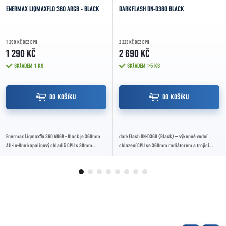
ENERMAX LIQMAXFLO 360 ARGB - BLACK
DARKFLASH DN-D360 BLACK
1 290 KČ BEZ DPH
2 223 KČ BEZ DPH
1 290 KČ
2 690 KČ
SKLADEM
1 KS
SKLADEM
>5 KS
DO KOŠÍKU
DO KOŠÍKU
Enermax Liqmaxflo 360 ARGB - Black je 360mm
darkFlash DN-D360 (Black) – výkonné vodní
All-in-One kapalinový chladič CPU s 38mm
chlazení CPU se 360mm radiátorem a trojicí
hliníkovým radiátorem, měděnou základnou,
120mm ARGB ventilátorů. Nabízí vysoký chladicí...
duální...