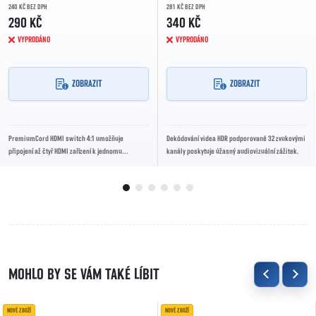
240 KČ BEZ DPH
281 KČ BEZ DPH
290 KČ
340 KČ
VYPRODÁNO
VYPRODÁNO
ZOBRAZIT
ZOBRAZIT
PremiumCord HDMI switch 4:1 umožňuje
Dekódování videa HDR podporované 32 zvukovými
připojení až čtyř HDMI zařízení k jednomu
kanály poskytuje úžasný audiovizuální zážitek.
výstupnímu zobrazení bez nutnosti neustálého
přepojování....
NOVÉ ZBOŽÍ
NOVÉ ZBOŽÍ