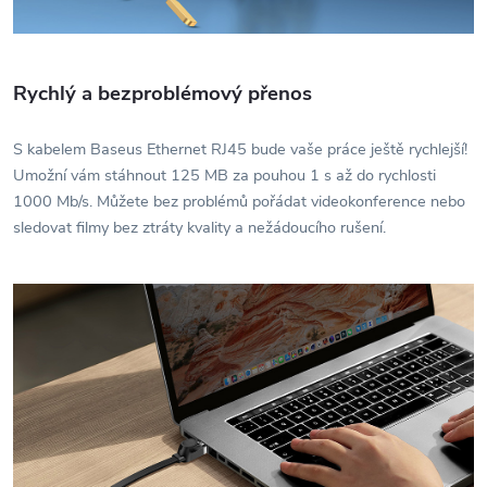
Rychlý a bezproblémový přenos
S kabelem Baseus Ethernet RJ45 bude vaše práce ještě rychlejší!
Umožní vám stáhnout 125 MB za pouhou 1 s až do rychlosti
1000 Mb/s. Můžete bez problémů pořádat videokonference nebo
sledovat filmy bez ztráty kvality a nežádoucího rušení.