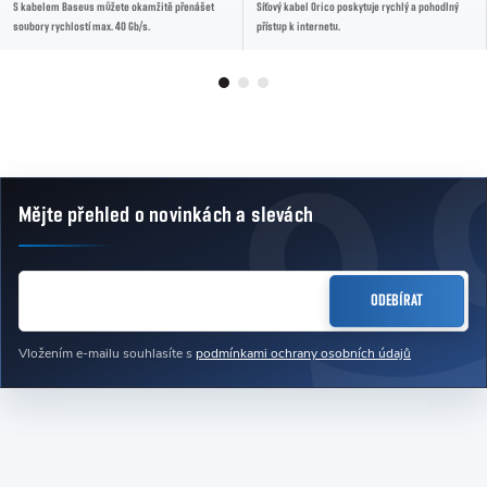
S kabelem Baseus můžete okamžitě přenášet
Síťový kabel Orico poskytuje rychlý a pohodlný
soubory rychlostí max. 40 Gb/s.
přístup k internetu.
Mějte přehled o novinkách
a slevách
Zápatí
E-MAIL
ODEBÍRAT
Vložením e-mailu souhlasíte s
podmínkami ochrany osobních údajů