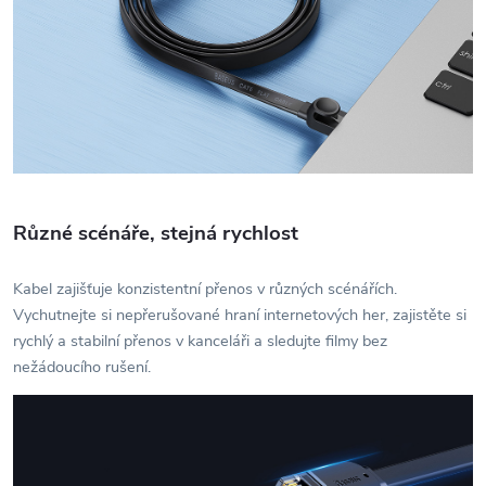
Různé scénáře, stejná rychlost
Kabel zajišťuje konzistentní přenos v různých scénářích.
Vychutnejte si nepřerušované hraní internetových her, zajistěte si
rychlý a stabilní přenos v kanceláři a sledujte filmy bez
nežádoucího rušení.