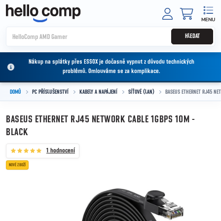
Přejít na obsah
NÁKUPNÍ
HLEDAT
Nákup na splátky přes ESSOX je dočasně vypnut z důvodu technických
problémů. Omlouváme se za komplikace.
DOMŮ
PC PŘÍSLUŠENSTVÍ
KABELY A NAPÁJENÍ
SÍŤOVÉ (LAN)
BASEUS ETHERNET RJ45 NET
BASEUS ETHERNET RJ45 NETWORK CABLE 1GBPS 10M -
BLACK
1 hodnocení
NOVÉ ZBOŽÍ