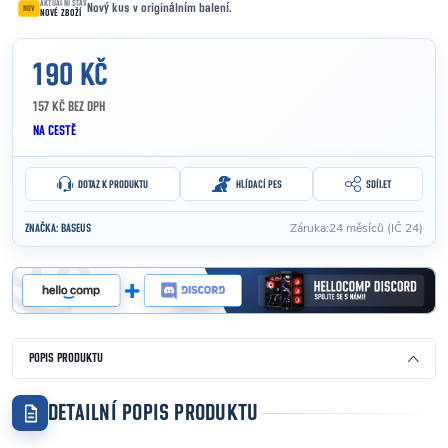
AKTUÁLNÍ STAV
Nový kus v originálním balení.
NOV
NOVÉ ZBOŽÍ
190 KČ
157 KČ BEZ DPH
Měrná cena:
NA CESTĚ
DOTAZ K PRODUKTU
HLÍDACÍ PES
SDÍLET
Záruka
:
24 měsíců (IČ 24)
ZNAČKA:
BASEUS
POPIS PRODUKTU
DETAILNÍ POPIS PRODUKTU