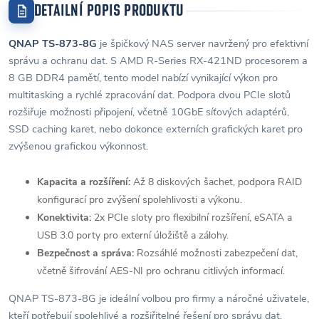
DETAILNÍ POPIS PRODUKTU
QNAP TS-873-8G
je špičkový NAS server navržený pro efektivní
správu a ochranu dat. S AMD R-Series RX-421ND procesorem a
8 GB DDR4 pamětí, tento model nabízí vynikající výkon pro
multitasking a rychlé zpracování dat. Podpora dvou PCIe slotů
rozšiřuje možnosti připojení, včetně 10GbE síťových adaptérů,
SSD caching karet, nebo dokonce externích grafických karet pro
zvýšenou grafickou výkonnost.
Kapacita a rozšíření:
Až 8 diskových šachet, podpora RAID
konfigurací pro zvýšení spolehlivosti a výkonu.
Konektivita:
2x PCIe sloty pro flexibilní rozšíření, eSATA a
USB 3.0 porty pro externí úložiště a zálohy.
Bezpečnost a správa:
Rozsáhlé možnosti zabezpečení dat,
včetně šifrování AES-NI pro ochranu citlivých informací.
QNAP TS-873-8G je ideální volbou pro firmy a náročné uživatele,
kteří potřebují spolehlivé a rozšiřitelné řešení pro správu dat.