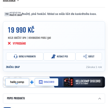
informace
AKTUÁLNÍ STAV
Použitý, plně funkční. Vzhled se může lišit dle konkrétního kusu.
POU
POUŽITÉ ZBOŽÍ
19 990 KČ
NELZE ODEČÍST DPH | OSVOBOZENO PODLE §90
Měrná cena:
VYPRODÁNO
DOTAZ K PRODUKTU
HLÍDACÍ PES
SDÍLET
Záruka
:
1 rok
ZNAČKA:
QNAP
POPIS PRODUKTU