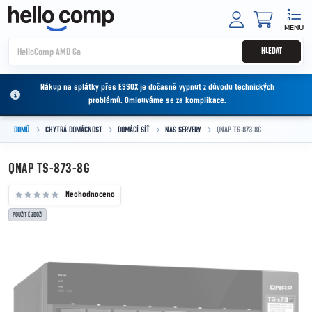
Přejít na obsah
NÁKUPNÍ
HLEDAT
Nákup na splátky přes ESSOX je dočasně vypnut z důvodu technických
problémů. Omlouváme se za komplikace.
DOMŮ
CHYTRÁ DOMÁCNOST
DOMÁCÍ SÍŤ
NAS SERVERY
QNAP TS-873-8G
QNAP TS-873-8G
Neohodnoceno
POUŽITÉ ZBOŽÍ