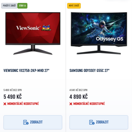
POUŽITÉ ZBOŽÍ
STAV A
NOVÉ ZBOŽÍ
VIEWSONIC VX2758-2KP-MHD 27"
SAMSUNG ODYSSEY G55C 27"
5 490 KČ BEZ DPH
4 041 KČ BEZ DPH
5 490 KČ
4 890 KČ
MOMENTÁLNĚ NEDOSTUPNÉ
MOMENTÁLNĚ NEDOSTUPNÉ
ZOBRAZIT
ZOBRAZIT