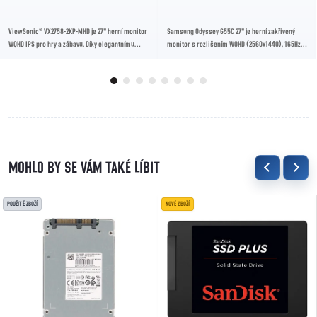
ViewSonic® VX2758-2KP-MHD je 27" herní monitor
Samsung Odyssey G55C 27" je herní zakřivený
WQHD IPS pro hry a zábavu. Díky elegantnímu
monitor s rozlišením WQHD (2560x1440), 165Hz
bezrámovému designu nabízí VX2758-2KP-MHD...
obnovovací frekvencí a 1ms dobou odezvy. Díky...
POUŽITÉ ZBOŽÍ
NOVÉ ZBOŽÍ