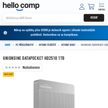
Přejít na obsah
NÁKUPNÍ
HLEDAT
Nákup na splátky přes ESSOX je dočasně vypnut z důvodu technických
problémů. Omlouváme se za komplikace.
DOMŮ
PC PŘÍSLUŠENSTVÍ
EXTERNÍ ÚLOŽIŠTĚ
EXTERNÍ DISKY
UNIONSINE DATAPOCKET HD2
UNIONSINE DATAPOCKET HD2510 1TB
Neohodnoceno
NOVÉ ZBOŽÍ