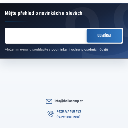
Mějte přehled o novinkách
a slevách
Zápatí
E-MAIL
ODEBÍRAT
Vložením e-mailu souhlasíte s
podmínkami ochrany osobních údajů
info
@
hellocomp.cz
+420 777 488 433