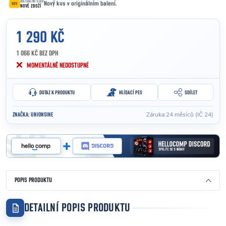
AKTUÁLNÍ STAV
Nový kus v originálním balení.
NOV
NOVÉ ZBOŽÍ
1 290 KČ
1 066 KČ BEZ DPH
Měrná cena:
MOMENTÁLNĚ NEDOSTUPNÉ
DOTAZ K PRODUKTU
HLÍDACÍ PES
SDÍLET
Záruka
:
24 měsíců (IČ 24)
ZNAČKA:
UNIONSINE
POPIS PRODUKTU
DETAILNÍ POPIS PRODUKTU