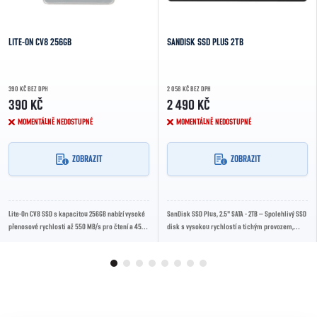
LITE-ON CV8 256GB
SANDISK SSD PLUS 2TB
390 KČ BEZ DPH
2 058 KČ BEZ DPH
390 KČ
2 490 KČ
MOMENTÁLNĚ NEDOSTUPNÉ
MOMENTÁLNĚ NEDOSTUPNÉ
ZOBRAZIT
ZOBRAZIT
Lite-On CV8 SSD s kapacitou 256GB nabízí vysoké
SanDisk SSD Plus, 2.5" SATA - 2TB – Spolehlivý SSD
přenosové rychlosti až 550 MB/s pro čtení a 450
disk s vysokou rychlostí a tichým provozem,
MB/s pro zápis. Díky rozhraní SATA III...
ideální pro modernizaci starších počítačů...