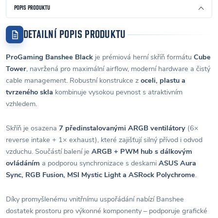
POPIS PRODUKTU
DETAILNÍ POPIS PRODUKTU
ProGaming Banshee Black
je prémiová herní skříň formátu
Cube
Tower
, navržená pro maximální airflow, moderní hardware a čistý
cable management. Robustní konstrukce z
oceli, plastu a
tvrzeného skla
kombinuje vysokou pevnost s atraktivním
vzhledem.
Skříň je osazena
7 předinstalovanými ARGB ventilátory
(6×
reverse intake + 1× exhaust), které zajišťují silný přívod i odvod
vzduchu. Součástí balení je
ARGB + PWM hub s dálkovým
ovládáním
a podporou synchronizace s deskami
ASUS Aura
Sync, RGB Fusion, MSI Mystic Light a ASRock Polychrome
.
Díky promyšlenému vnitřnímu uspořádání nabízí Banshee
dostatek prostoru pro výkonné komponenty – podporuje grafické