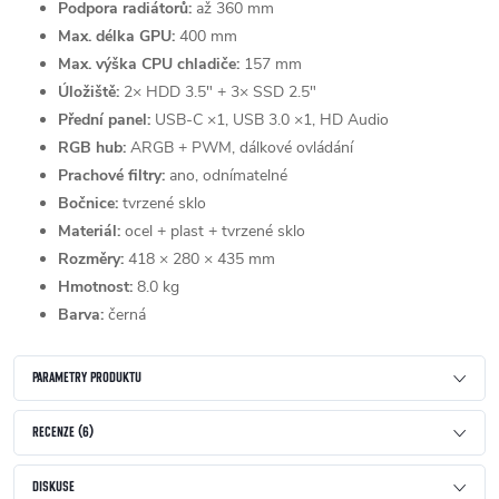
Podpora radiátorů:
až 360 mm
Max. délka GPU:
400 mm
Max. výška CPU chladiče:
157 mm
Úložiště:
2× HDD 3.5" + 3× SSD 2.5"
Přední panel:
USB-C ×1, USB 3.0 ×1, HD Audio
RGB hub:
ARGB + PWM, dálkové ovládání
Prachové filtry:
ano, odnímatelné
Bočnice:
tvrzené sklo
Materiál:
ocel + plast + tvrzené sklo
Rozměry:
418 × 280 × 435 mm
Hmotnost:
8.0 kg
Barva:
černá
PARAMETRY PRODUKTU
RECENZE (6)
DISKUSE