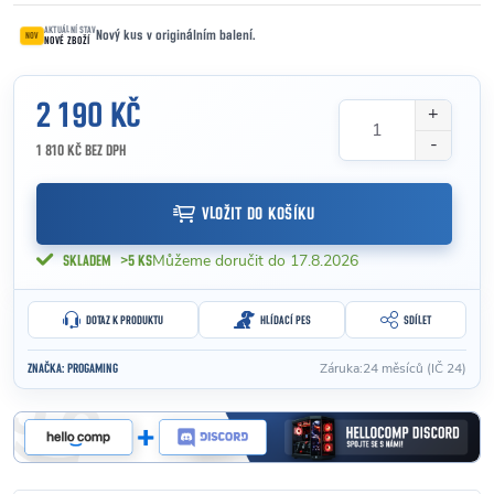
AKTUÁLNÍ STAV
Nový kus v originálním balení.
NOV
NOVÉ ZBOŽÍ
2 190 KČ
1 810 KČ BEZ DPH
Měrná cena:
VLOŽIT DO KOŠÍKU
17.8.2026
SKLADEM
>5 KS
DOTAZ K PRODUKTU
HLÍDACÍ PES
SDÍLET
Záruka
:
24 měsíců (IČ 24)
ZNAČKA:
PROGAMING