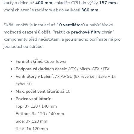
karty o délce až
400 mm
, chladiče CPU do výšky
157 mm
a
vodní chlazení s radiátory až do velikosti
360 mm
.
Skříň umožňuje instalaci až
10 ventilátorů
a nabízí široké
možnosti osazení úložišť. Praktické
prachové filtry
chrání
komponenty před nečistotami a jsou snadno odnímatelné pro
jednoduchou údržbu.
Formát skříně:
Cube Tower
Podpora základních desek:
ATX / Micro-ATX / ITX
Ventilátory v balení:
7× ARGB (6× reverse intake + 1×
exhaust)
Max. počet ventilátorů:
až 10
Pozice ventilátorů:
Top: 3× 120 / 140 mm
Bottom: 3× 120 / 140 mm
Side: 3× 120 mm
Rear: 1× 120 mm