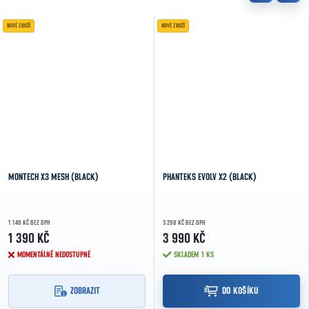
NOVÉ ZBOŽÍ
NOVÉ ZBOŽÍ
MONTECH X3 MESH (BLACK)
PHANTEKS EVOLV X2 (BLACK)
1 149 KČ BEZ DPH
3 298 KČ BEZ DPH
1 390 KČ
3 990 KČ
MOMENTÁLNĚ NEDOSTUPNÉ
SKLADEM
1 KS
ZOBRAZIT
DO KOŠÍKU