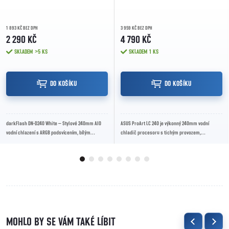
1 893 KČ BEZ DPH
3 959 KČ BEZ DPH
2 290 KČ
4 790 KČ
SKLADEM
>5 KS
SKLADEM
1 KS
DO KOŠÍKU
DO KOŠÍKU
darkFlash DN-D240 White – Stylové 240mm AIO
ASUS ProArt LC 240 je výkonný 240mm vodní
vodní chlazení s ARGB podsvícením, bílým
chladič procesoru s tichým provozem,
designem a tichými ventilátory. Kompatibilní s...
minimalistickým designem a spolehlivým
chlazením pro...