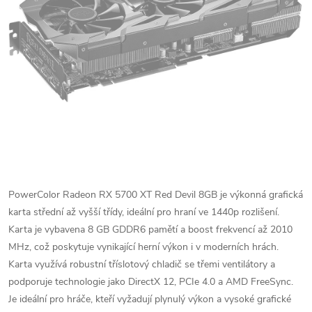
PowerColor Radeon RX 5700 XT Red Devil 8GB je výkonná grafická
karta střední až vyšší třídy, ideální pro hraní ve 1440p rozlišení.
Karta je vybavena 8 GB GDDR6 pamětí a boost frekvencí až 2010
MHz, což poskytuje vynikající herní výkon i v moderních hrách.
Karta využívá robustní tříslotový chladič se třemi ventilátory a
podporuje technologie jako DirectX 12, PCIe 4.0 a AMD FreeSync.
Je ideální pro hráče, kteří vyžadují plynulý výkon a vysoké grafické