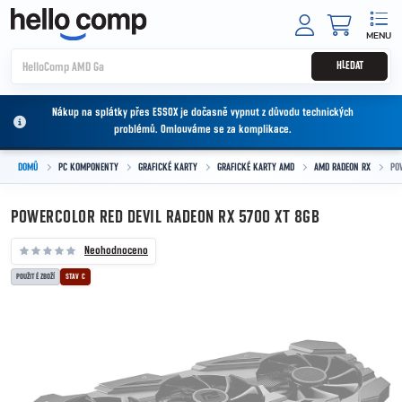
Přejít na obsah
NÁKUPNÍ
HLEDAT
Nákup na splátky přes ESSOX je dočasně vypnut z důvodu technických
problémů. Omlouváme se za komplikace.
DOMŮ
PC KOMPONENTY
GRAFICKÉ KARTY
GRAFICKÉ KARTY AMD
AMD RADEON RX
PO
POWERCOLOR RED DEVIL RADEON RX 5700 XT 8GB
Neohodnoceno
POUŽITÉ ZBOŽÍ
STAV C