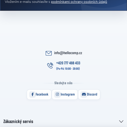
Vložením e-mailu souhlasíte s
podmínkami ochrany osobních údajů
info
@
hellocomp.cz
+420 777 488 433
Sledujte nás
Facebook
Instagram
Discord
Zákaznický servis