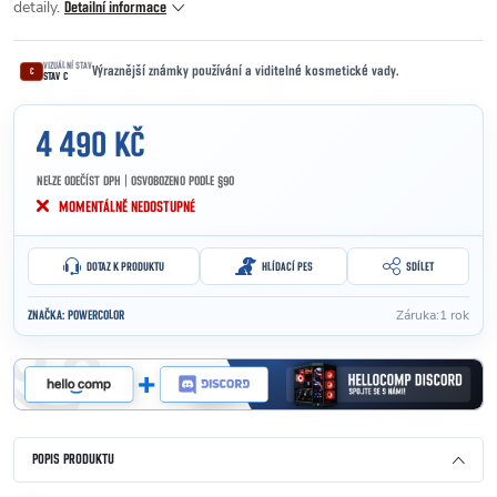
detaily.
Detailní informace
VIZUÁLNÍ STAV
Výraznější známky používání a viditelné kosmetické vady.
C
STAV C
4 490 KČ
NELZE ODEČÍST DPH | OSVOBOZENO PODLE §90
Měrná cena:
MOMENTÁLNĚ NEDOSTUPNÉ
DOTAZ K PRODUKTU
HLÍDACÍ PES
SDÍLET
Záruka
:
1 rok
ZNAČKA:
POWERCOLOR
POPIS PRODUKTU