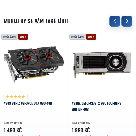
POUŽITÉ ZBOŽÍ
STAV C
POUŽITÉ ZBOŽÍ
STAV C
ASUS STRIX GEFORCE GTX 960 4GB
NVIDIA GEFORCE GTX 980 FOUNDERS
EDITION 4GB
1 490 KČ BEZ DPH
1 645 KČ BEZ DPH
1 490 KČ
1 990 KČ