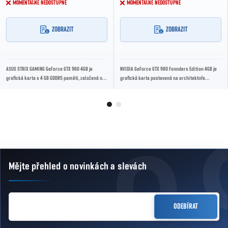
MOMENTÁLNĚ NEDOSTUPNÉ
MOMENTÁLNĚ NEDOSTUPNÉ
ZOBRAZIT
ZOBRAZIT
ASUS STRIX GAMING GeForce GTX 960 4GB je
NVIDIA GeForce GTX 980 Founders Edition 4GB je
grafická karta s 4 GB GDDR5 paměti, založená na
grafická karta postavená na architektuře
architektuře NVIDIA Maxwell. Nabízí vysoký
Maxwell 2.0, navržená pro hraní ve vysokých...
herní...
Mějte přehled o novinkách
a slevách
Zápatí
E-MAIL
ODEBÍRAT