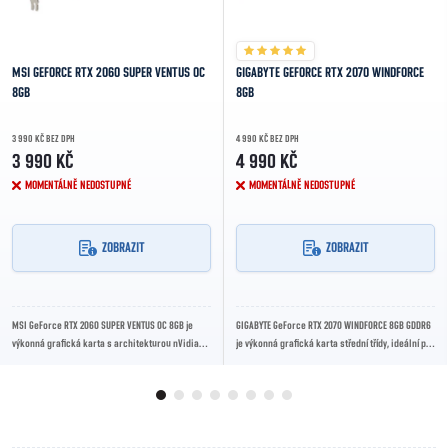
MSI GEFORCE RTX 2060 SUPER VENTUS OC
GIGABYTE GEFORCE RTX 2070 WINDFORCE
8GB
8GB
3 990 KČ BEZ DPH
4 990 KČ BEZ DPH
3 990 KČ
4 990 KČ
MOMENTÁLNĚ NEDOSTUPNÉ
MOMENTÁLNĚ NEDOSTUPNÉ
ZOBRAZIT
ZOBRAZIT
MSI GeForce RTX 2060 SUPER VENTUS OC 8GB je
GIGABYTE GeForce RTX 2070 WINDFORCE 8GB GDDR6
výkonná grafická karta s architekturou nVidia
je výkonná grafická karta střední třídy, ideální pro
Turing, 8GB GDDR6 pamětí a účinným chlazením...
hraní moderních her ve vysokém...