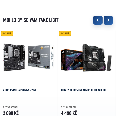
NOVÉ ZBOŽÍ
NOVÉ ZBOŽÍ
ASUS PRIME A620M-A-CSM
GIGABYTE B850M AORUS ELITE WIFI6E
1 727 KČ BEZ DPH
3 711 KČ BEZ DPH
2 090 KČ
4 490 KČ