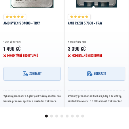
AMD RYZEN 5 3400G - TRAY
AMD RYZEN 5 7600 - TRAY
1 490 KČ BEZ DPH
3 390 KČ BEZ DPH
1 490 KČ
3 390 KČ
MOMENTÁLNĚ NEDOSTUPNÉ
MOMENTÁLNĚ NEDOSTUPNÉ
ZOBRAZIT
ZOBRAZIT
Výkonný procesor s 4 jádry a 8 vlákny, ideální pro
Výkonný procesor od AMD s 6 jádry a 12 vlákny,
herní a pracovní aplikace. Základní frekvence 3.7
základní frekvencí 3.8 GHz a boost frekvencí až
GHz, boost až 4.2 GHz.
5.1 GHz. Ideální pro náročné herní a...