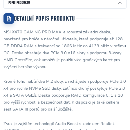
POPIS PRODUKTU
DETAILNÍ POPIS PRODUKTU
MSI X470 GAMING PRO MAX je robustní základní deska,
navržená pro hráče a náročné uživatele, která podporuje až 128
GB DDR4 RAM s frekvencí od 1866 MHz do 4133 MHz v režimu
OC. Deska obsahuje dva PCIe 3.0 x16 sloty s podporou 3-Way
AMD CrossFire, což umožňuje použití více grafických karet pro
zvýšení herního výkonu.
Kromě toho nabízí dva M.2 sloty, z nichž jeden podporuje PCIe 3.0
x4 pro rychlé NVMe SSD disky, zatímco druhý poskytuje PCIe 2.0
x4 a SATA 6Gb/s. Deska podporuje RAID konfigurace 0, 1 a 10
pro vyšší rychlosti a bezpečnost dat. K dispozici je také celkem
šest SATA III portů pro další úložiště.
Zvuk je zajištěn technologií Audio Boost s kodekem Realtek