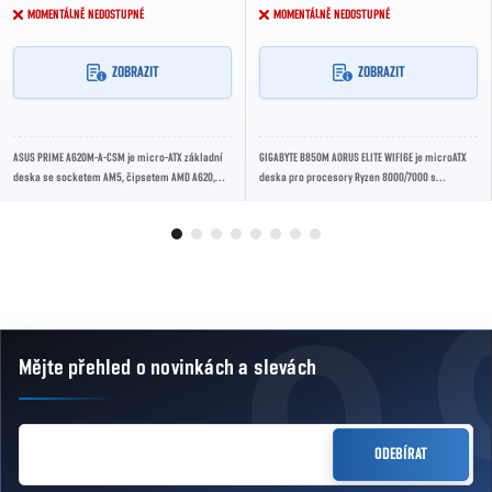
MOMENTÁLNĚ NEDOSTUPNÉ
MOMENTÁLNĚ NEDOSTUPNÉ
ZOBRAZIT
ZOBRAZIT
ASUS PRIME A620M-A-CSM je micro-ATX základní
GIGABYTE B850M AORUS ELITE WIFI6E je microATX
deska se socketem AM5, čipsetem AMD A620,
deska pro procesory Ryzen 8000/7000 s
podporou DDR5, PCIe 4.0, dvěma M.2 sloty,
čipsetem B850, podporou DDR5, PCIe 5.0, dvojicí
čtyřmi...
M.2...
Mějte přehled o novinkách
a slevách
Zápatí
E-MAIL
ODEBÍRAT