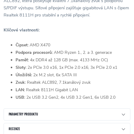
ALC892, která poskytuje kvalitní 7.1kanálový zvuk s podporou
S/PDIF výstupu. Síťové připojení zajišťuje gigabitová LAN s čipem
Realtek 8111H pro stabilní a rychlé připojení.
Klíčové vlastnosti:
Čipset:
AMD X470
Podpora procesorů:
AMD Ryzen 1., 2. a 3. generace
Paměť:
4x DDR4 až 128 GB (max. 4133 MHz OC)
Sloty:
2x PCIe 3.0 x16, 1x PCIe 2.0 x16, 3x PCIe 2.0 x1
Úložiště:
2x M.2 slot, 6x SATA III
Zvuk:
Realtek ALC892, 7.1kanálový zvuk
LAN:
Realtek 8111H Gigabit LAN
USB:
2x USB 3.2 Gen2, 4x USB 3.2 Gen1, 6x USB 2.0
PARAMETRY PRODUKTU
RECENZE