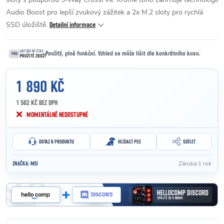
Audio Boost pro lepší zvukový zážitek a 2x M.2 sloty pro rychlá
SSD úložiště.
Detailní informace
AKTUÁLNÍ STAV
Použitý, plně funkční. Vzhled se může lišit dle konkrétního kusu.
POU
POUŽITÉ ZBOŽÍ
1 890 KČ
1 562 KČ BEZ DPH
Měrná cena:
MOMENTÁLNĚ NEDOSTUPNÉ
DOTAZ K PRODUKTU
HLÍDACÍ PES
SDÍLET
Záruka
:
1 rok
ZNAČKA:
MSI