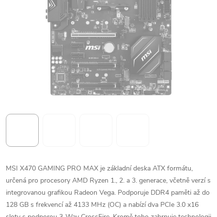
MSI X470 GAMING PRO MAX je základní deska ATX formátu,
určená pro procesory AMD Ryzen 1., 2. a 3. generace, včetně verzí s
integrovanou grafikou Radeon Vega. Podporuje DDR4 paměti až do
128 GB s frekvencí až 4133 MHz (OC) a nabízí dva PCIe 3.0 x16
sloty s podporou 3-Way CrossFire. Kromě toho zahrnuje technologii