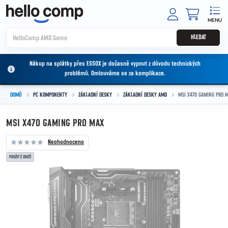
Přejít na obsah
NÁKUPNÍ
HLEDAT
Nákup na splátky přes ESSOX je dočasně vypnut z důvodu technických
problémů. Omlouváme se za komplikace.
DOMŮ
PC KOMPONENTY
ZÁKLADNÍ DESKY
ZÁKLADNÍ DESKY AMD
MSI X470 GAMING PRO 
MSI X470 GAMING PRO MAX
Neohodnoceno
POUŽITÉ ZBOŽÍ