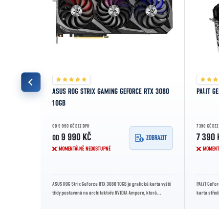
TRIO 24GB
ASUS ROG STRIX GAMING GEFORCE RTX 3080
PALIT G
10GB
OD 9 990 KČ BEZ DPH
7 390 KČ BEZ
9 990 KČ
7 390 
OD
ZOBRAZIT
ZOBRAZIT
MOMENTÁLNĚ NEDOSTUPNÉ
MOMENT
pičková
ASUS ROG Strix GeForce RTX 3080 10GB je grafická karta vyšší
PALiT GeFo
DR6X paměti a
třídy postavená na architektuře NVIDIA Ampere, která
karta střed
poskytuje špičkový...
boost frekve