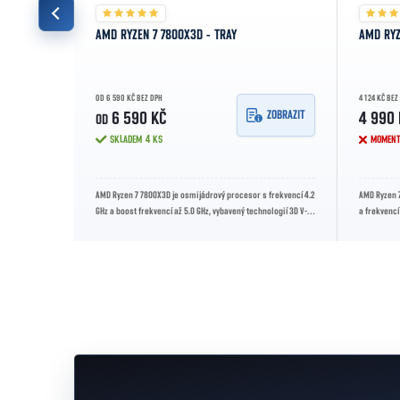
AMD RYZEN 7 7800X3D - TRAY
AMD RYZ
OD 6 590 KČ BEZ DPH
4 124 KČ BEZ
ZOBRAZIT
ZOBRAZIT
6 590 KČ
4 990
OD
SKLADEM
4 KS
MOMENT
16 vlákny a
AMD Ryzen 7 7800X3D je osmijádrový procesor s frekvencí 4.2
AMD Ryzen 7
sking, hraní
GHz a boost frekvencí až 5.0 GHz, vybavený technologií 3D V-
a frekvencí
Cache pro...
platformě 