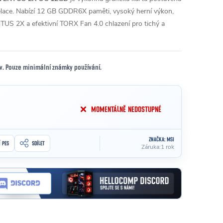
lace. Nabízí 12 GB GDDR6X paměti, vysoký herní výkon,
TUS 2X a efektivní TORX Fan 4.0 chlazení pro tichý a
av. Pouze minimální známky používání.
MOMENTÁLNĚ NEDOSTUPNÉ
ZNAČKA:
MSI
Í PES
SDÍLET
Záruka
:
1 rok