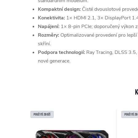
standardním modelům.
Kompaktní design:
Čisté dvouslotové provede
Konektivita:
1× HDMI 2.1, 3× DisplayPort 1.4
Napájení:
1× 8-pin PCIe; doporučený výkon 
Rozměry:
Optimalizované provedení pro lepší 
skříní.
Podpora technologií:
Ray Tracing, DLSS 3.5, 
nové generace.
POUŽITÉ ZBOŽÍ
POUŽITÉ ZB