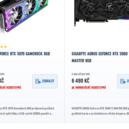
EFORCE RTX 3070 GAMEROCK 8GB
GIGABYTE AORUS GEFORCE RTX 3060 
MASTER 8GB
 DPH
6 490 KČ BEZ DPH
KČ
6 490 KČ
ZOBRAZIT
Z
ÁLNĚ NEDOSTUPNÉ
MOMENTÁLNĚ NEDOSTUPNÉ
rce RTX 3070 GameRock 8GB je výkonná grafická
GIGABYTE AORUS GeForce RTX 3060 Ti MASTER 8GB 
ní až vyšší třídy s 8 GB rychlé GDDR6 paměti a
grafická karta s architekturou nVidia Ampere, 8
ncí až 1725...
pamětí a masivním...