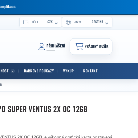
komplikace.
CZK
ČEŠTINA
MĚNA
JAZYK
PŘIHLÁŠENÍ
PRÁZDNÝ KOŠÍK
NÁKUPNÍ KOŠÍK
CNOST
DÁRKOVÉ POUKAZY
VÝKUP
KONTAKT
GB
70 SUPER VENTUS 2X OC 12GB
 VENTUS 2X OC 12GB
je výkonná grafická karta postavená