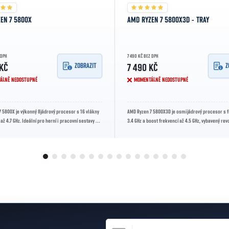
EN 7 5800X
AMD RYZEN 7 5800X3D - TRAY
 DPH
7 490 KČ BEZ DPH
ZOBRAZIT
Z
 KČ
7 490 KČ
ÁLNĚ NEDOSTUPNÉ
MOMENTÁLNĚ NEDOSTUPNÉ
 5800X je výkonný 8jádrový procesor s 16 vlákny
AMD Ryzen 7 5800X3D je osmijádrový procesor s 
 až 4.7 GHz. Ideální pro herní i pracovní sestavy na
3.4 GHz a boost frekvencí až 4.5 GHz, vybavený rev
AM4.
Cache technologií...