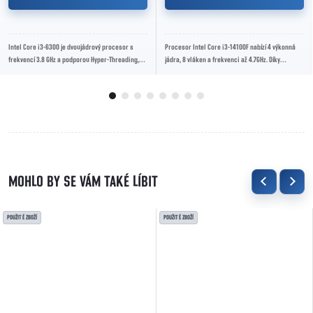
Intel Core i3-6300 je dvoujádrový procesor s
Procesor Intel Core i3-14100F nabízí 4 výkonná
frekvencí 3.8 GHz a podporou Hyper-Threading,
jádra, 8 vláken a frekvenci až 4.7GHz. Díky
ideální pro kancelářské a domácí systémy s...
architektuře Raptor Lake Refresh, podpoře
DDR4...
POUŽITÉ ZBOŽÍ
POUŽITÉ ZBOŽÍ