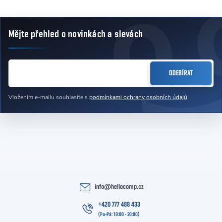
Mějte přehled o novinkách
a slevách
Zápatí
E-MAIL
ODEBÍRAT
Vložením e-mailu souhlasíte s
podmínkami ochrany osobních údajů
info
@
hellocomp.cz
+420 777 488 433