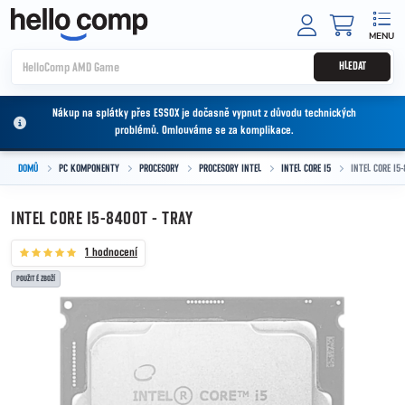
Přejít na obsah
NÁKUPNÍ
HLEDAT
Nákup na splátky přes ESSOX je dočasně vypnut z důvodu technických
problémů. Omlouváme se za komplikace.
DOMŮ
PC KOMPONENTY
PROCESORY
PROCESORY INTEL
INTEL CORE I5
INTEL CORE I5-
INTEL CORE I5-8400T - TRAY
1 hodnocení
POUŽITÉ ZBOŽÍ