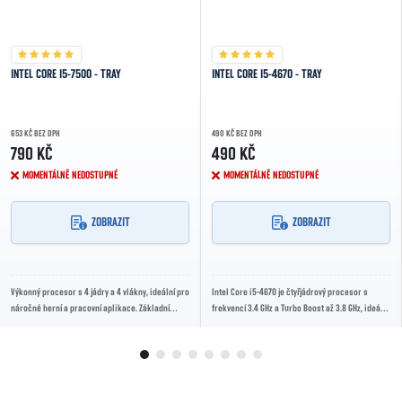
INTEL CORE I5-7500 - TRAY
INTEL CORE I5-4670 - TRAY
653 KČ BEZ DPH
490 KČ BEZ DPH
790 KČ
490 KČ
MOMENTÁLNĚ NEDOSTUPNÉ
MOMENTÁLNĚ NEDOSTUPNÉ
ZOBRAZIT
ZOBRAZIT
Výkonný procesor s 4 jádry a 4 vlákny, ideální pro
Intel Core i5-4670 je čtyřjádrový procesor s
náročné herní a pracovní aplikace. Základní
frekvencí 3.4 GHz a Turbo Boost až 3.8 GHz, ideální
frekvence 3.4 GHz, boost až 3.8 GHz.
pro výkonné kancelářské i multimediální...