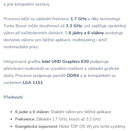
a jiné kompaktní sestavy.
Procesor běží na základní frekvenci
1.7 GHz
a díky technologii
Turbo Boost může dosáhnout až
3.3 GHz
, což zajišťuje spolehlivý
výkon při každodenních úlohách. S
6 jádry a 6 vlákny
poskytuje
dostatek výkonu pro běžné aplikace, multitasking i lehčí
multimediální práci.
Integrovaná grafika
Intel UHD Graphics 630
podporuje
přehrávání multimédií ve vysokém rozlišení a základní grafické
úlohy. Procesor podporuje paměti
DDR4
a je kompatibilní se
socketem
LGA 1151
.
Přednosti:
6 jader a 6 vláken:
Stabilní výkon pro běžné aplikace
Frekvence:
Základní 1.7 GHz, boost až 3.3 GHz
Energetická úspornost:
Nízké TDP (35 W) pro tiché systémy