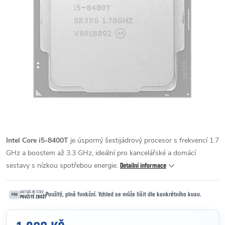
Intel Core i5-8400T
je úsporný šestijádrový procesor s frekvencí 1.7
GHz a boostem až 3.3 GHz, ideální pro kancelářské a domácí
sestavy s nízkou spotřebou energie.
Detailní informace
AKTUÁLNÍ STAV
Použitý, plně funkční. Vzhled se může lišit dle konkrétního kusu.
POU
POUŽITÉ ZBOŽÍ