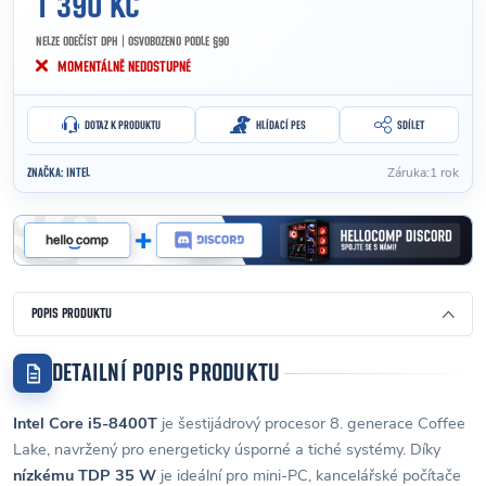
1 390 KČ
NELZE ODEČÍST DPH | OSVOBOZENO PODLE §90
Měrná cena:
MOMENTÁLNĚ NEDOSTUPNÉ
DOTAZ K PRODUKTU
HLÍDACÍ PES
SDÍLET
Záruka
:
1 rok
ZNAČKA:
INTEL
POPIS PRODUKTU
DETAILNÍ POPIS PRODUKTU
Intel Core i5-8400T
je šestijádrový procesor 8. generace Coffee
Lake, navržený pro energeticky úsporné a tiché systémy. Díky
nízkému TDP 35 W
je ideální pro mini-PC, kancelářské počítače