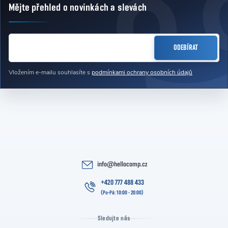
Mějte přehled o novinkách
a slevách
Zápatí
E-MAIL
ODEBÍRAT
Vložením e-mailu souhlasíte s
podmínkami ochrany osobních údajů
info
@
hellocomp.cz
+420 777 488 433
Sledujte nás