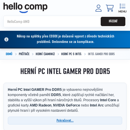
Přejít na obsah
NÁKUPNÍ
HLEDAT
Nákup na splátky přes ESSOX je dočasně vypnut z důvodu technických
problémů. Omlouváme se za komplikace.
DOMŮ
POČÍTAČE
HERNÍ (GAMING)
HERNÍ PC S INTEL
INTEL GAMER PRO DDR5
HERNÍ PC INTEL GAMER PRO DDR5
Herní PC Intel GAMER Pro DDR5
je vybaveno nejnovějšími
komponenty včetně pamětí
DDR5
, které zajišťují rychlé načítání her,
stabilitu a vyšší výkon při hraní náročných titulů. Procesory
Intel Core
a
grafické karty
AMD Radeon
,
NVIDIA GeForce
nebo
Intel Arc
umožňují
plynulé hraní i při vysokém nastavení detailů.
Pokračovat...