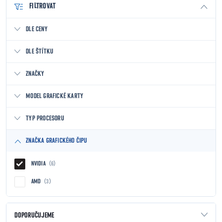
FILTROVAT
DLE CENY
DLE ŠTÍTKU
ZNAČKY
MODEL GRAFICKÉ KARTY
TYP PROCESORU
ZNAČKA GRAFICKÉHO ČIPU
NVIDIA
6
AMD
3
Řazení produktů
DOPORUČUJEME