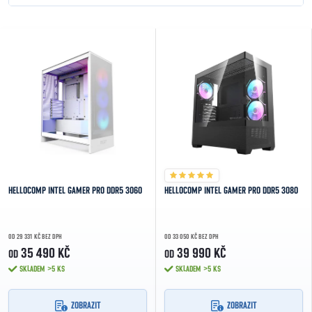
NEJLEVNĚJŠÍ
Výpis produktů
NEJDRAŽŠÍ
NEJPRODÁVANĚJŠÍ
ABECEDNĚ
HELLOCOMP INTEL GAMER PRO DDR5 3060
HELLOCOMP INTEL GAMER PRO DDR5 3080
OD 29 331 KČ BEZ DPH
OD 33 050 KČ BEZ DPH
35 490 KČ
39 990 KČ
OD
OD
SKLADEM
>5 KS
SKLADEM
>5 KS
ZOBRAZIT
ZOBRAZIT