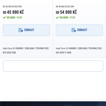
OD 38 008 KČ BEZ DPH
OD 45 446 KČ BEZ DPH
45 990 KČ
54 990 KČ
OD
OD
SKLADEM
>5 KS
SKLADEM
>5 KS
ZOBRAZIT
ZOBRAZIT
Intel Core i5-14600KF / 32GB RAM / 1TB NVME SSD /
Intel Core i5-14600KF / 32GB RAM / 1TB NVME SSD /
RTX 5070 12GB
RTX 5070 Ti 16GB
Ovládací prvky výpisu