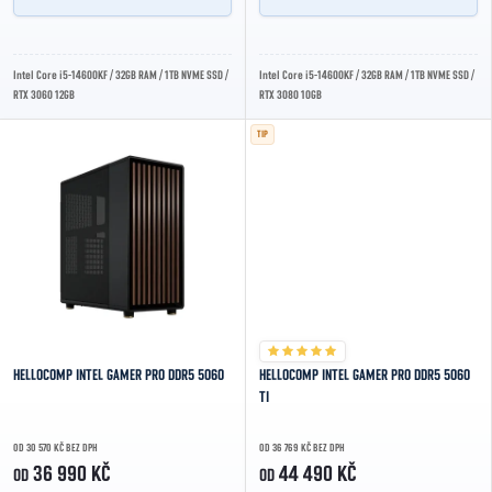
Intel Core i5-14600KF / 32GB RAM / 1TB NVME SSD /
Intel Core i5-14600KF / 32GB RAM / 1TB NVME SSD /
RTX 3060 12GB
RTX 3080 10GB
TIP
HELLOCOMP INTEL GAMER PRO DDR5 5060
HELLOCOMP INTEL GAMER PRO DDR5 5060
TI
OD 30 570 KČ BEZ DPH
OD 36 769 KČ BEZ DPH
36 990 KČ
44 490 KČ
OD
OD