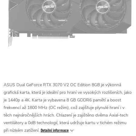
ASUS Dual GeForce RTX 3070 V2 OC Edition 8GB je výkonná
grafická karta, která je ideální pro hraní ve vysokých rozlišeních, jako
je 1440p a 4K. Karta je vybavena 8 GB GDDR6 pamětí a boost
frekvencí až 1800 MHz (OC režim), což zajišťuje plynulé hraní i v
těch nejnáročnějších hrách. Chlazení je zajištěno dvěma Axial-tech
ventilátory a 0dB technologií, která udržuje kartu v tichém režimu
při nízkém zatížení.
Detailní informace