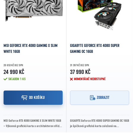
MSI GEFORCE RTX 4080 GAMING X SLIM
GIGABYTE GEFORCE RTX 4080 SUPER
WHITE 16GB
GAMING OC 16GB
20 653 KČ BEZ DPH
31 397 KČ BEZ DPH
24 990 KČ
37 990 KČ
SKLADEM
1 KS
MOMENTÁLNĚ NEDOSTUPNÉ
DO KOŠÍKU
ZOBRAZIT
MSI GeForce RTX 4080 GAMING X SLIM WHITE 16GB
GIGABYTE GeForce RTX 4080 SUPER GAMING OC 16GB
– Výkonná grafická karta s architekturou nVidia
je špičková grafická karta založená na
Ada Lovelace, 16GB GDDR6X pamětí, účinným...
architektuře NVIDIA Ada Lovelace, vybavená 16