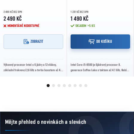
2 490 KČ BEZ DPH
1 231 KČ BEZ DPH
2 490 KČ
1 490 KČ
MOMENTÁLNĚ NEDOSTUPNÉ
SKLADEM
>5 KS
ZOBRAZIT
DO KOŠÍKU
Výkonný procesor Intel s 6 jádry a 12 vlákny,
Intel Core i5-8500 je 6jádrový procesor 8.
základní frekvencí 2.6 GHz a turbo boostem až 4.4
generace Coffee Lake s taktem až 4.1 GHz. Nabízí
GHz. Ideální pro náročné herní a pracovní...
spolehlivý výkon pro herní i pracovní sestavy.
Mějte přehled o novinkách
a slevách
Zápatí