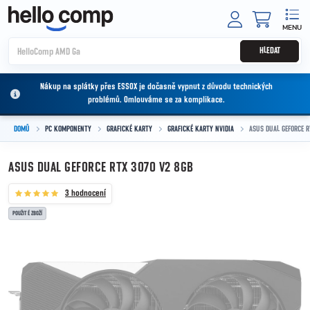
Přejít na obsah
NÁKUPNÍ
HLEDAT
Nákup na splátky přes ESSOX je dočasně vypnut z důvodu technických
problémů. Omlouváme se za komplikace.
DOMŮ
PC KOMPONENTY
GRAFICKÉ KARTY
GRAFICKÉ KARTY NVIDIA
ASUS DUAL GEFORCE R
ASUS DUAL GEFORCE RTX 3070 V2 8GB
3 hodnocení
POUŽITÉ ZBOŽÍ