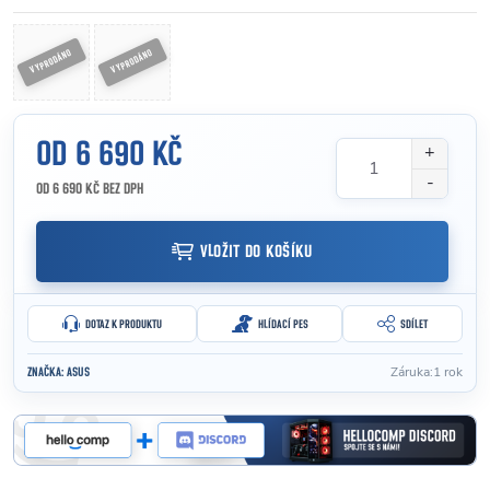
OD
6 690 KČ
OD
6 690 KČ
BEZ DPH
Měrná cena:
VLOŽIT DO KOŠÍKU
DOTAZ K PRODUKTU
HLÍDACÍ PES
SDÍLET
Záruka
:
1 rok
ZNAČKA:
ASUS