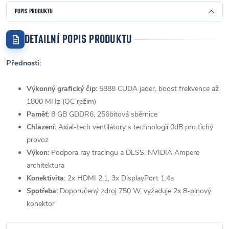
POPIS PRODUKTU
DETAILNÍ POPIS PRODUKTU
Přednosti:
Výkonný grafický čip:
5888 CUDA jader, boost frekvence až
1800 MHz (OC režim)
Paměť:
8 GB GDDR6, 256bitová sběrnice
Chlazení:
Axial-tech ventilátory s technologií 0dB pro tichý
provoz
Výkon:
Podpora ray tracingu a DLSS, NVIDIA Ampere
architektura
Konektivita:
2x HDMI 2.1, 3x DisplayPort 1.4a
Spotřeba:
Doporučený zdroj 750 W, vyžaduje 2x 8-pinový
konektor