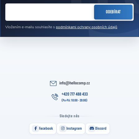
E-MAIL
ODEBÍRAT
Vložením e-mailu souhlasíte s
podmínkami ochrany osobních údajů
info
@
hellocomp.cz
+420 777 488 433
Sledujte nás
Facebook
Instagram
Discord