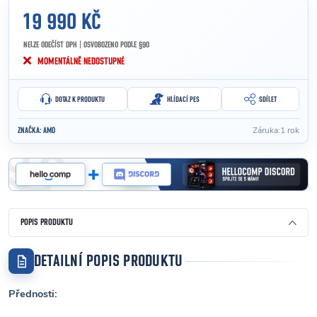
19 990 KČ
NELZE ODEČÍST DPH | OSVOBOZENO PODLE §90
Měrná cena:
MOMENTÁLNĚ NEDOSTUPNÉ
DOTAZ K PRODUKTU
HLÍDACÍ PES
SDÍLET
Záruka
:
1 rok
ZNAČKA:
AMD
POPIS PRODUKTU
DETAILNÍ POPIS PRODUKTU
Přednosti: