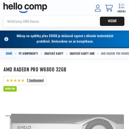
Přejít na obsah
NÁKUPNÍ
HLEDAT
Nákup na splátky přes ESSOX je dočasně vypnut z důvodu technických
problémů. Omlouváme se za komplikace.
DOMŮ
PC KOMPONENTY
GRAFICKÉ KARTY
GRAFICKÉ KARTY AMD
AMD RADEON PRO W6800
AMD RADEON PRO W6800 32GB
1 hodnocení
ROZBALENO