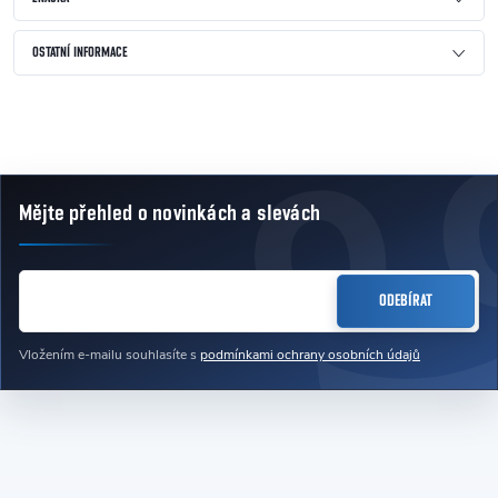
OSTATNÍ INFORMACE
Mějte přehled o novinkách
a slevách
Zápatí
E-MAIL
ODEBÍRAT
Vložením e-mailu souhlasíte s
podmínkami ochrany osobních údajů