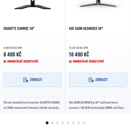
GIGABYTE G34WQC 34"
AOC AGON AG346UCD 34"
8 490 KČ BEZ DPH
15 281 KČ BEZ DPH
8 490 KČ
18 490 KČ
MOMENTÁLNĚ NEDOSTUPNÉ
MOMENTÁLNĚ NEDOSTUPNÉ
ZOBRAZIT
ZOBRAZIT
Ultraširokoúhlý herní monitor GIGABYTE G34WQC
AOC AGON AG346UCD je 34" zakřivený herní
se 144Hz obnovovací frekvencí. Každý náročnější
monitor s QD-OLED technologií, WQHD rozlišením
hráč vyžaduje od svého monitoru hned...
(3440 x 1440) a obnovovací frekvencí 175 Hz....