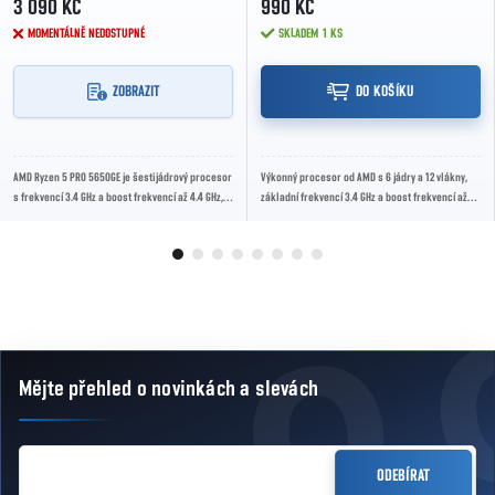
3 090 KČ
990 KČ
MOMENTÁLNĚ NEDOSTUPNÉ
SKLADEM
1 KS
ZOBRAZIT
DO KOŠÍKU
AMD Ryzen 5 PRO 5650GE je šestijádrový procesor
Výkonný procesor od AMD s 6 jádry a 12 vlákny,
s frekvencí 3.4 GHz a boost frekvencí až 4.4 GHz,
základní frekvencí 3.4 GHz a boost frekvencí až
navržený pro profesionální pracovní...
3.9 GHz. Ideální pro hraní her a...
Mějte přehled o novinkách
a slevách
Zápatí
E-MAIL
ODEBÍRAT