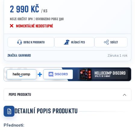
2 990 KČ
/ KS
NELZE ODEČÍST DPH | OSVOBOZENO PODLE §90
Měrná cena:
MOMENTÁLNĚ NEDOSTUPNÉ
DOTAZ K PRODUKTU
HLÍDACÍ PES
SDÍLET
Záruka
:
1 rok
ZNAČKA:
GAINWARD
POPIS PRODUKTU
DETAILNÍ POPIS PRODUKTU
Přednosti: