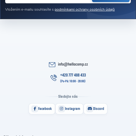
Vložením e-mailu souhlasíte s
podmínkami ochrany osobních údajů
info
@
hellocomp.cz
+420 777 488 433
Sledujte nás
Facebook
Instagram
Discord