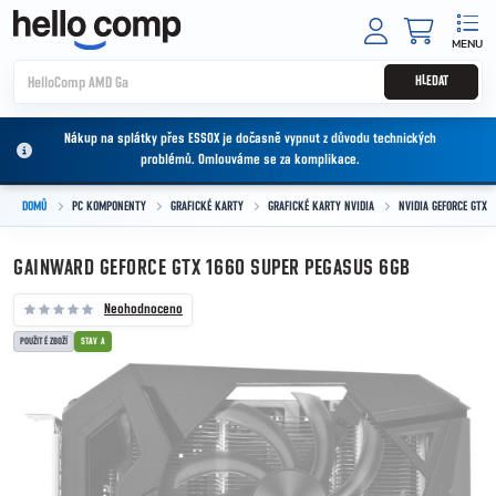
Přejít na obsah
NÁKUPNÍ
HLEDAT
Nákup na splátky přes ESSOX je dočasně vypnut z důvodu technických
problémů. Omlouváme se za komplikace.
DOMŮ
PC KOMPONENTY
GRAFICKÉ KARTY
GRAFICKÉ KARTY NVIDIA
NVIDIA GEFORCE GTX
GAINWARD GEFORCE GTX 1660 SUPER PEGASUS 6GB
Neohodnoceno
POUŽITÉ ZBOŽÍ
STAV A