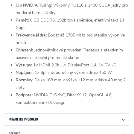
Čip NVIDIA Turing:
Výkonný TU116 s 1408 CUDA jádry pro
moderní herní zážitky.
Paměť:
6 GB GDDR6, 192bitová sběrnice, efektivní takt 14
Gbps.
Frekvence jádra:
Boost až 1785 MHz pro stabilní výkon ve
hrách.
Chlazení:
Jednovětrákové provedení Pegasus s efektivním
pasivem – ideální pro menší skříně.
Výstupy:
1× HDMI 2.0b, 1× DisplayPort 1.4, 1× DVI-D.
Napájení:
1× 8pin; doporučený výkon zdroje 450 W.
Rozměry:
Délka 168 mm × výška 112 mm × šířka 40 mm; 2
sloty.
Podpora:
NVIDIA G-SYNC, DirectX 12, OpenGL 4.6,
kompaktní mini-ITX design.
PARAMETRY PRODUKTU