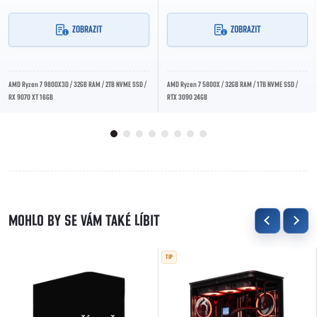
ZOBRAZIT
ZOBRAZIT
AMD Ryzen 7 9800X3D / 32GB RAM / 2TB NVME SSD /
AMD Ryzen 7 5800X / 32GB RAM / 1TB NVME SSD /
RX 9070 XT 16GB
RTX 3090 24GB
TIP