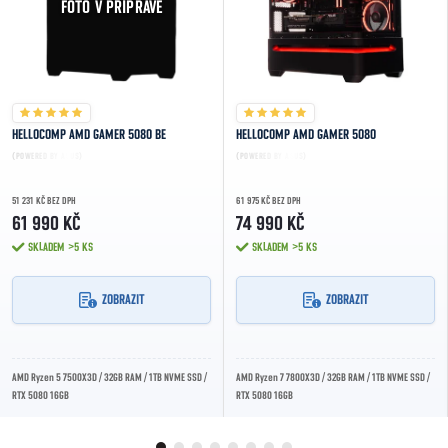
FOTO V PŘÍPRAVĚ
HELLOCOMP AMD GAMER 5080 BE
HELLOCOMP AMD GAMER 5080
(POWERED BY ASUS)
(POWERED BY ASUS)
51 231 KČ BEZ DPH
61 975 KČ BEZ DPH
61 990 KČ
74 990 KČ
SKLADEM
>5 KS
SKLADEM
>5 KS
ZOBRAZIT
ZOBRAZIT
AMD Ryzen 5 7500X3D / 32GB RAM / 1TB NVME SSD /
AMD Ryzen 7 7800X3D / 32GB RAM / 1TB NVME SSD /
RTX 5080 16GB
RTX 5080 16GB