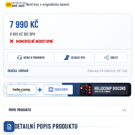
AKTUÁLNÍ STAV
Nový kus v originálním balení.
NOV
NOVÉ ZBOŽÍ
7 990 KČ
6 603 KČ BEZ DPH
Měrná cena:
MOMENTÁLNĚ NEDOSTUPNÉ
DOTAZ K PRODUKTU
HLÍDACÍ PES
SDÍLET
Záruka
:
24 měsíců (IČ 24)
ZNAČKA:
CORSAIR
POPIS PRODUKTU
DETAILNÍ POPIS PRODUKTU