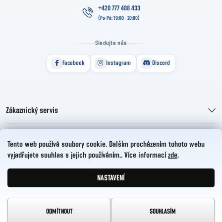
+420 777 488 433
Sledujte nás
Facebook
Instagram
Discord
Zákaznický servis
Informace pro vás
Tento web používá soubory cookie. Dalším procházením tohoto webu
vyjadřujete souhlas s jejich používáním.. Více informací
zde
.
HelloCZ s.r.o.
NASTAVENÍ
Vytvořil Shoptet
Copyright 2026
HelloComp
. Všechna práva vyhrazena.
ODMÍTNOUT
SOUHLASÍM