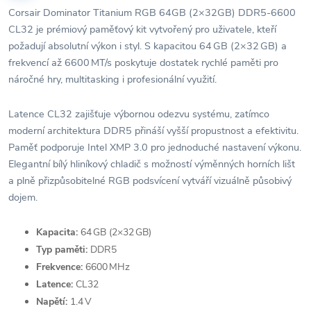
Corsair Dominator Titanium RGB 64GB (2×32GB) DDR5‑6600
CL32 je prémiový paměťový kit vytvořený pro uživatele, kteří
požadují absolutní výkon i styl. S kapacitou 64 GB (2×32 GB) a
frekvencí až 6600 MT/s poskytuje dostatek rychlé paměti pro
náročné hry, multitasking i profesionální využití.
Latence CL32 zajišťuje výbornou odezvu systému, zatímco
moderní architektura DDR5 přináší vyšší propustnost a efektivitu.
Paměť podporuje Intel XMP 3.0 pro jednoduché nastavení výkonu.
Elegantní bílý hliníkový chladič s možností výměnných horních lišt
a plně přizpůsobitelné RGB podsvícení vytváří vizuálně působivý
dojem.
Kapacita:
64 GB (2×32 GB)
Typ paměti:
DDR5
Frekvence:
6600 MHz
Latence:
CL32
Napětí:
1.4 V