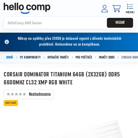
Přejít na obsah
NÁKUPNÍ
HLEDAT
Nákup na splátky přes ESSOX je dočasně vypnut z důvodu technických
problémů. Omlouváme se za komplikace.
DOMŮ
PC KOMPONENTY
OPERAČNÍ PAMĚTI
PRO POČÍTAČE
PAMĚTI DDR5
CORSAIR DOM
CORSAIR DOMINATOR TITANIUM 64GB (2X32GB) DDR5
6600MHZ CL32 XMP RGB WHITE
Neohodnoceno
NOVÉ ZBOŽÍ