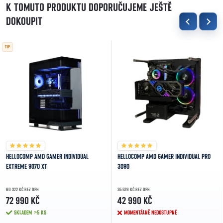
K TOMUTO PRODUKTU DOPORUČUJEME JEŠTĚ
DOKOUPIT
TIP
HELLOCOMP AMD GAMER INDIVIDUAL
HELLOCOMP AMD GAMER INDIVIDUAL PRO
EXTREME 9070 XT
3090
60 322 KČ BEZ DPH
35 529 KČ BEZ DPH
72 990 KČ
42 990 KČ
SKLADEM
>5 KS
MOMENTÁLNĚ NEDOSTUPNÉ