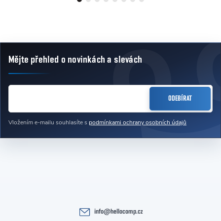
Mějte přehled o novinkách
a slevách
Zápatí
E-MAIL
ODEBÍRAT
Vložením e-mailu souhlasíte s
podmínkami ochrany osobních údajů
info
@
hellocomp.cz