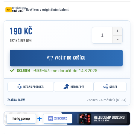
AKTUÁLNÍ STAV
Nový kus v originálním balení.
NOV
NOVÉ ZBOŽÍ
190 KČ
157 KČ BEZ DPH
Měrná cena:
VLOŽIT DO KOŠÍKU
14.8.2026
SKLADEM
>5 KS
DOTAZ K PRODUKTU
HLÍDACÍ PES
SDÍLET
Záruka
:
24 měsíců (IČ 24)
ZNAČKA:
BLOW