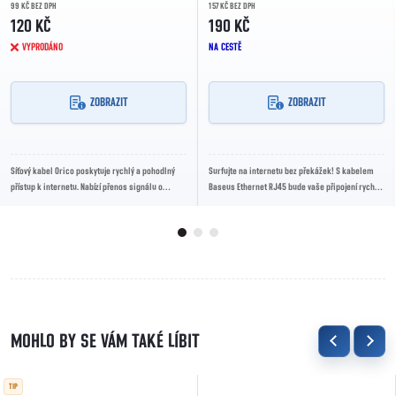
99 KČ BEZ DPH
157 KČ BEZ DPH
120 KČ
190 KČ
VYPRODÁNO
NA CESTĚ
ZOBRAZIT
ZOBRAZIT
Síťový kabel Orico poskytuje rychlý a pohodlný
Surfujte na internetu bez překážek! S kabelem
přístup k internetu. Nabízí přenos signálu o
Baseus Ethernet RJ45 bude vaše připojení rychlé
rychlosti 1000 Mb/s a díky své robustní...
a stabilní.
TIP