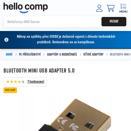
Přejít na obsah
NÁKUPNÍ
HLEDAT
Nákup na splátky přes ESSOX je dočasně vypnut z důvodu technických
problémů. Omlouváme se za komplikace.
DOMŮ
PC PŘÍSLUŠENSTVÍ
ADAPTÉRY A ROZBOČOVAČE
SÍŤOVÉ ADAPTÉRY
BLUETOOTH MINI 
BLUETOOTH MINI USB ADAPTER 5.0
7 hodnocení
NOVÉ ZBOŽÍ