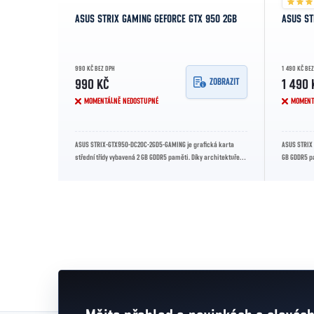
ASUS STRIX GAMING GEFORCE GTX 950 2GB
ASUS ST
990 KČ BEZ DPH
1 490 KČ BE
ZOBRAZIT
990 KČ
1 490 
MOMENTÁLNĚ NEDOSTUPNÉ
MOMENT
ASUS STRIX-GTX950-DC2OC-2GD5-GAMING je grafická karta
ASUS STRIX 
střední třídy vybavená 2 GB GDDR5 paměti. Díky architektuře
GB GDDR5 p
NVIDIA Maxwell a...
Nabízí vysok