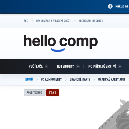
Přejít na obsah
Nákup na
FAQ
REKLAMACE A VRÁCENÍ ZBOŽÍ
HODNOCENÍ OBCHODU
POČÍTAČE
NOTEBOOKY
PC PŘÍSLUŠENSTVÍ
DOMŮ
PC KOMPONENTY
GRAFICKÉ KARTY
GRAFICKÉ KARTY AMD
POUŽITÉ ZBOŽÍ
STAV C