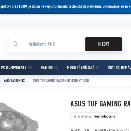
 splátky přes ESSOX je dočasně vypnut z důvodu technických problémů. Omlouváme se za 
HLEDAT
PC KOMPONENTY
GAMING
MOBILNÍ ZAŘÍZENÍ
CHYTRÁ DOMÁ
AMD RADEON RX
ASUS TUF GAMING RADEON RX 6700 XT 12GB
ASUS TUF GAMING RA
Neohodnoceno
ASUS TUF GAMING Radeon RX 67