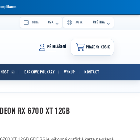
komplikace.
CZK
ČEŠTINA
MĚNA
JAZYK
PŘIHLÁŠENÍ
PRÁZDNÝ KOŠÍK
NÁKUPNÍ KOŠÍK
CNOST
DÁRKOVÉ POUKAZY
VÝKUP
KONTAKT
DEON RX 6700 XT 12GB
00 XT 12GB GDDR6 je výkonná grafická karta navržená