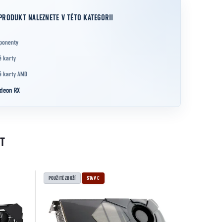
PRODUKT NALEZNETE V TÉTO KATEGORII
ponenty
é karty
é karty AMD
deon RX
T
POUŽITÉ ZBOŽÍ
STAV C
POUŽITÉ ZBOŽ