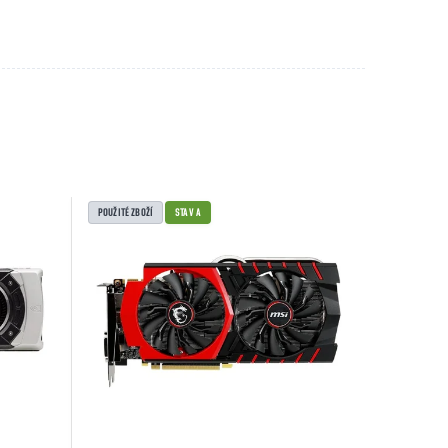
POUŽITÉ ZBOŽÍ
STAV A