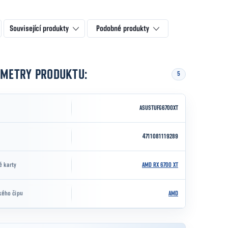
Související produkty
Podobné produkty
AMETRY PRODUKTU:
5
ASUSTUFG6700XT
4711081119289
é karty
AMD RX 6700 XT
kého čipu
AMD