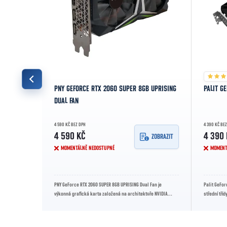
TWIN X2
PNY GEFORCE RTX 2060 SUPER 8GB UPRISING
PALIT G
DUAL FAN
4 590 KČ BEZ DPH
4 390 KČ BE
4 590 KČ
4 390
ZOBRAZIT
ZOBRAZIT
MOMENTÁLNĚ NEDOSTUPNÉ
MOMENT
 je výkonná
PNY GeForce RTX 2060 SUPER 8GB UPRISING Dual Fan je
Palit GeFor
í a boost
výkonná grafická karta založená na architektuře NVIDIA
střední tříd
Turing. Nabízí 8 GB GDDR6...
1440p...