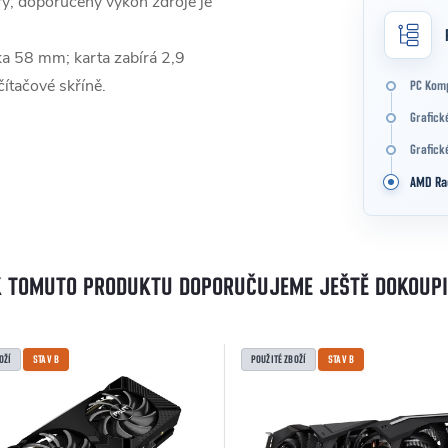
y; doporučený výkon zdroje je
 58 mm; karta zabírá 2,9
čítačové skříně.
PC Kom
Grafick
Grafick
AMD Ra
K TOMUTO PRODUKTU DOPORUČUJEME JEŠTĚ DOKOUPI
OŽÍ
STAV B
POUŽITÉ ZBOŽÍ
STAV B