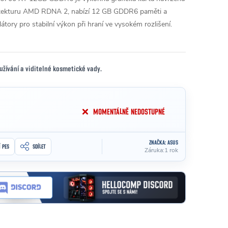
hitekturu AMD RDNA 2, nabízí 12 GB GDDR6 paměti a
ilátory pro stabilní výkon při hraní ve vysokém rozlišení.
užívání a viditelné kosmetické vady.
MOMENTÁLNĚ NEDOSTUPNÉ
ZNAČKA:
ASUS
Í PES
SDÍLET
Záruka
:
1 rok