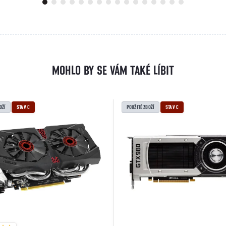
OŽÍ
STAV C
POUŽITÉ ZBOŽÍ
STAV C