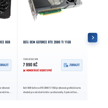
RCE 8GB
DELL OEM GEFORCE RTX 2080 TI 11GB
GIGABYTE 
WINDFORC
7 990 KČ BEZ DPH
4 790 KČ BEZ D
7 990 KČ
4 790 K
OBRAZIT
ZOBRAZIT
MOMENTÁLNĚ NEDOSTUPNÉ
MOMENTÁL
je výkonná
Dell OEM GeForce RTX 2080 Ti 11GB je výkonná grafická karta
GIGABYTE GeFo
derních her
vhodná pro náročné hráče i profesionály. S pokročilou
výkonná grafic
architekturou NVIDIA...
boost frekvenc