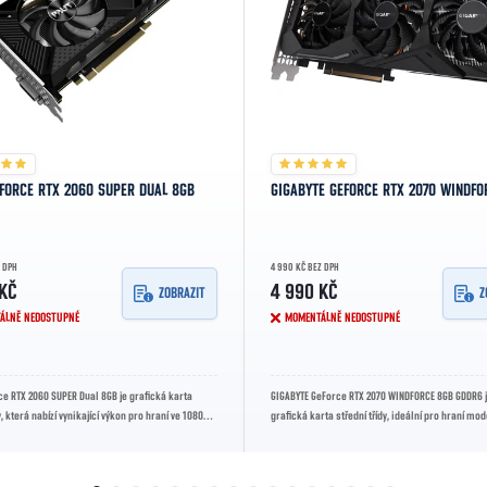
EFORCE RTX 2060 SUPER DUAL 8GB
GIGABYTE GEFORCE RTX 2070 WINDFO
Z DPH
4 990 KČ BEZ DPH
 KČ
4 990 KČ
ZOBRAZIT
Z
ÁLNĚ NEDOSTUPNÉ
MOMENTÁLNĚ NEDOSTUPNÉ
ce RTX 2060 SUPER Dual 8GB je grafická karta
GIGABYTE GeForce RTX 2070 WINDFORCE 8GB GDDR6 
y, která nabízí vynikající výkon pro hraní ve 1080p a
grafická karta střední třídy, ideální pro hraní mo
ve vysokém...