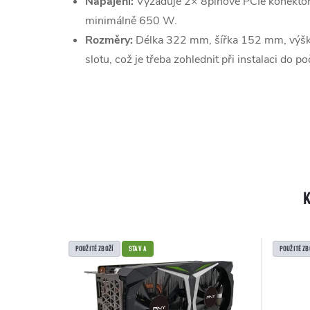
Napájení:
Vyžaduje 2× 8pinové PCIe konektor
minimálně 650 W.
Rozměry:
Délka 322 mm, šířka 152 mm, výška
slotu, což je třeba zohlednit při instalaci do po
POUŽITÉ ZBOŽÍ
STAV A
POUŽITÉ ZB