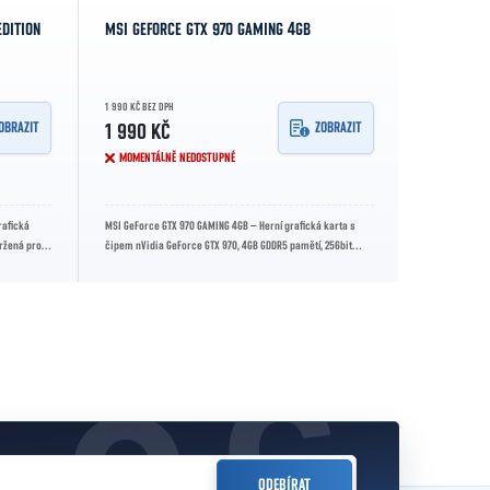
EDITION
MSI GEFORCE GTX 970 GAMING 4GB
1 990 KČ BEZ DPH
OBRAZIT
ZOBRAZIT
1 990 KČ
MOMENTÁLNĚ NEDOSTUPNÉ
rafická
MSI GeForce GTX 970 GAMING 4GB – Herní grafická karta s
vržená pro
čipem nVidia GeForce GTX 970, 4GB GDDR5 pamětí, 256bit
sběrnicí, taktem až...
ODEBÍRAT