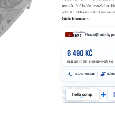
pro náročné hráče. Využívá arc
robustní chlazení s trojitými vent
Detailní informace
VIZUÁLNÍ STAV
Výraznější známky po
C
STAV C
6 490 KČ
NELZE ODEČÍST DPH | OSVOBOZENO PODLE §90
Měrná cena:
DOTAZ K PRODUKTU
HLÍDAC