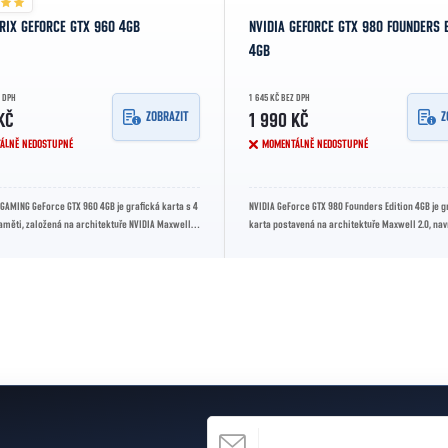
RIX GEFORCE GTX 960 4GB
NVIDIA GEFORCE GTX 980 FOUNDERS 
4GB
Z DPH
1 645 KČ BEZ DPH
ZOBRAZIT
Z
KČ
1 990 KČ
ÁLNĚ NEDOSTUPNÉ
MOMENTÁLNĚ NEDOSTUPNÉ
GAMING GeForce GTX 960 4GB je grafická karta s 4
NVIDIA GeForce GTX 980 Founders Edition 4GB je g
aměti, založená na architektuře NVIDIA Maxwell.
karta postavená na architektuře Maxwell 2.0, na
ý herní...
hraní ve vysokých...
E-MAIL