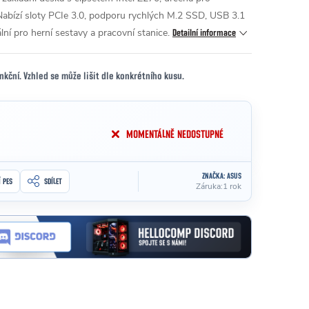
 Nabízí sloty PCIe 3.0, podporu rychlých M.2 SSD, USB 3.1
ní pro herní sestavy a pracovní stanice.
Detailní informace
unkční. Vzhled se může lišit dle konkrétního kusu.
MOMENTÁLNĚ NEDOSTUPNÉ
ZNAČKA:
ASUS
Í PES
SDÍLET
Záruka
:
1 rok