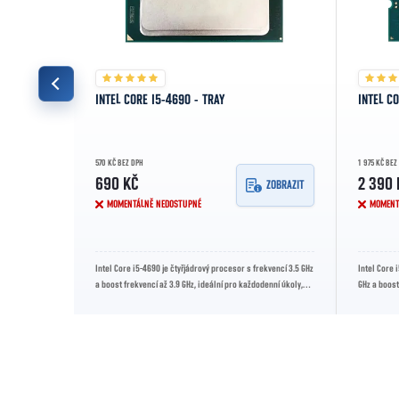
INTEL CORE I5-4690 - TRAY
INTEL C
570 KČ BEZ DPH
1 975 KČ BEZ
690 KČ
2 390 
ZOBRAZIT
ZOBRAZIT
MOMENTÁLNĚ NEDOSTUPNÉ
MOMENT
ákladní
Intel Core i5-4690 je čtyřjádrový procesor s frekvencí 3.5 GHz
Intel Core 
deální pro
a boost frekvencí až 3.9 GHz, ideální pro každodenní úkoly,
GHz a boost
multitasking a...
kancelářské