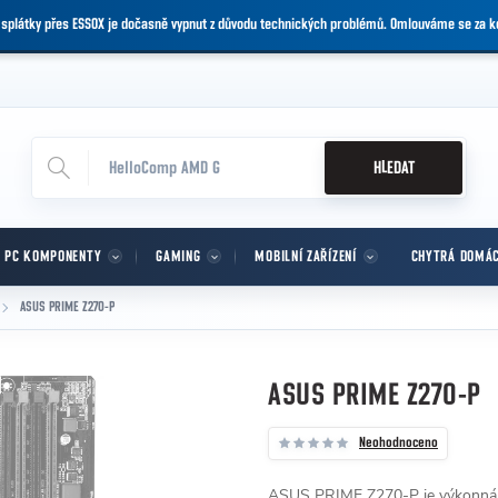
 splátky přes ESSOX je dočasně vypnut z důvodu technických problémů. Omlouváme se za 
HLEDAT
PC KOMPONENTY
GAMING
MOBILNÍ ZAŘÍZENÍ
CHYTRÁ DOMÁ
ASUS PRIME Z270-P
ASUS PRIME Z270-P
Neohodnoceno
ASUS PRIME Z270-P je výkonná zá