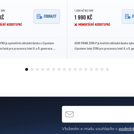
Z DPH
1 990 KČ BEZ DPH
ZOBRAZIT
Z
KČ
1 990 KČ
ÁLNĚ NEDOSTUPNÉ
MOMENTÁLNĚ NEDOSTUPNÉ
 PRO je spolehlivá základní deska s čipsetem
ASUS PRIME Z390-P je kvalitní základní deska vyb
 určená pro procesory Intel 8. a 9. generace.
čipsetem Intel Z390 pro procesory Intel 8. a 9. g
.0 sloty,...
Nabízí PCIe 3.0, dva...
E-MAIL
h
Vložením e-mailu souhlasíte s
podmínk