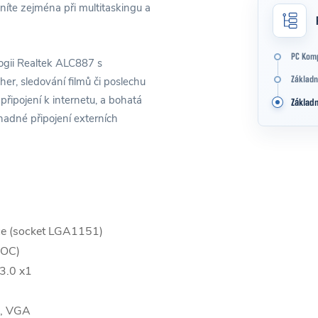
íte zejména při multitaskingu a
PC Kom
ogii Realtek ALC887 s
er, sledování filmů či poslechu
Základn
připojení k internetu, a bohatá
Základn
adné připojení externích
ace (socket LGA1151)
 OC)
 3.0 x1
D, VGA