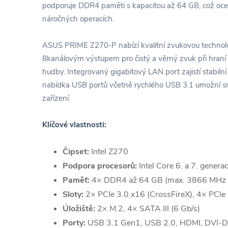
podporuje DDR4 paměti s kapacitou až 64 GB, což ocen
náročných operacích.
ASUS PRIME Z270-P nabízí kvalitní zvukovou technol
8kanálovým výstupem pro čistý a věrný zvuk při hraní h
hudby. Integrovaný gigabitový LAN port zajistí stabilní 
nabídka USB portů včetně rychlého USB 3.1 umožní sn
zařízení.
Klíčové vlastnosti:
Čipset:
Intel Z270
Podpora procesorů:
Intel Core 6. a 7. gener
Paměť:
4× DDR4 až 64 GB (max. 3866 MHz
Sloty:
2× PCIe 3.0 x16 (CrossFireX), 4× PCIe
Úložiště:
2× M.2, 4× SATA III (6 Gb/s)
Porty:
USB 3.1 Gen1, USB 2.0, HDMI, DVI-