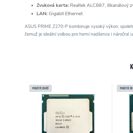
Zvuková karta:
Realtek ALC887, 8kanálový z
LAN:
Gigabit Ethernet
ASUS PRIME Z270-P kombinuje vysoký výkon, spolehli
čemuž je ideální volbou pro herní nadšence i náročné už
POUŽITÉ ZBOŽÍ
POUŽITÉ ZB