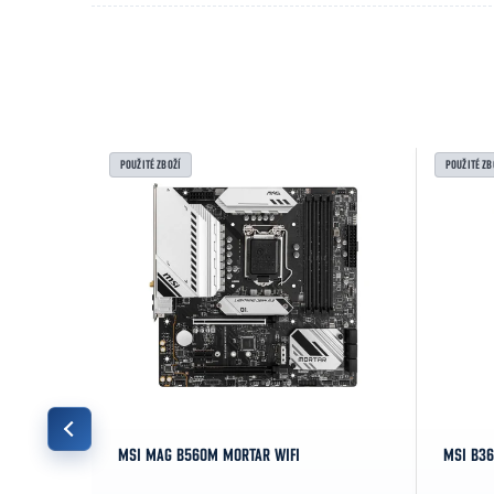
POUŽITÉ ZBOŽÍ
POUŽITÉ ZB
MSI MAG B560M MORTAR WIFI
MSI B36