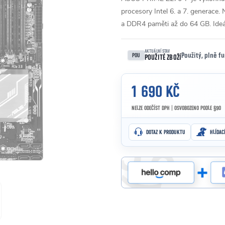
procesory Intel 6. a 7. generace.
a DDR4 paměti až do 64 GB. Ideál
AKTUÁLNÍ STAV
Použitý, plně f
POU
POUŽITÉ ZBOŽÍ
1 690 KČ
NELZE ODEČÍST DPH | OSVOBOZENO PODLE §90
Měrná cena:
DOTAZ K PRODUKTU
HLÍDAC