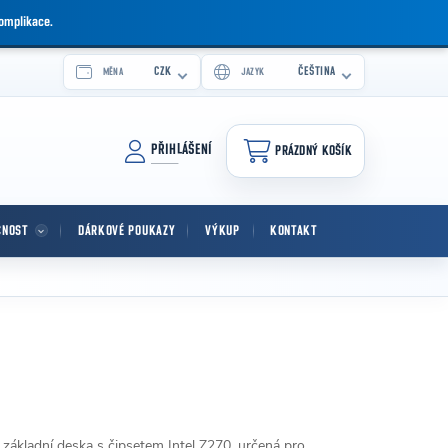
komplikace.
CZK
ČEŠTINA
MĚNA
JAZYK
PŘIHLÁŠENÍ
PRÁZDNÝ KOŠÍK
NÁKUPNÍ KOŠÍK
CNOST
DÁRKOVÉ POUKAZY
VÝKUP
KONTAKT
kladní deska s čipsetem Intel Z270, určená pro