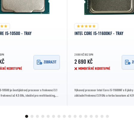
ORE I5-10500 - TRAY
INTEL CORE I5-11600KF - TRAY
 DPH
2 690 KČ BEZ DPH
KČ
2 690 KČ
ZOBRAZIT
Z
ÁLNĚ NEDOSTUPNÉ
MOMENTÁLNĚ NEDOSTUPNÉ
i5-10500 je šestijádrový procesor s frekvencí 3.1
Výkonný procesor Intel Core i5-11600KF s 6 jádry 
 frekvencí až 4.5 GHz, ideální pro multitasking,
základní frekvencí 3.9 GHz a turbo boostem až 4.9 
...
pro náročné...