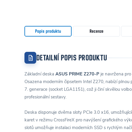
Popis produktu
Recenze
DETAILNÍ POPIS PRODUKTU
Základní deska
ASUS PRIME Z270-P
je navržena pro 
Osazena moderním čipsetem Intel Z270, nabízí plnou p
7. generace (socket LGA1151), což ji činí skvělou volb
profesionální sestavy.
Deska disponuje dvěma sloty PCIe 3.0 x16, umožňující
karet v režimu CrossFireX pro navýšení grafického vý
slotů umožňuje instalaci moderních SSD s rychlým načít