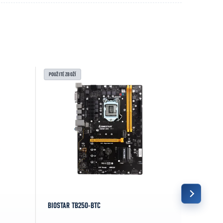
POUŽITÉ ZBOŽÍ
NOVINKA
BIOSTAR TB250-BTC
ASUS ROG