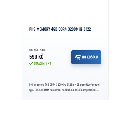
PHS MEMORY 4GB DDR4 3200MHZ CL22
590 KČ BEZ DPH
590 KČ
DO KOŠÍKU
SKLADEM
1 KS
PHS memory 4GB DDR4 3200MHz CL22 je 4GB paměťový modul
typu DDR4 UDIMM pro stolní počítače a další kompatibilní
systémy. Nabízí frekvenci...