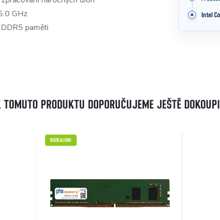
 zpracování náročných úloh
 5.0 GHz
Intel Co
a DDR5 paměti
0
K TOMUTO PRODUKTU DOPORUČUJEME JEŠTĚ DOKOUPI
ROZBALENO