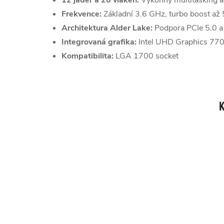
12 jader a 20 vláken:
Výkonný multitasking a
Frekvence:
Základní 3.6 GHz, turbo boost až
Architektura Alder Lake:
Podpora PCIe 5.0 
Integrovaná grafika:
Intel UHD Graphics 77
Kompatibilita:
LGA 1700 socket