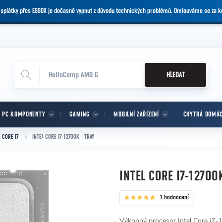
 splátky přes ESSOX je dočasně vypnut z důvodu technických problémů. Omlouváme se za 
HLEDAT
PC KOMPONENTY
GAMING
MOBILNÍ ZAŘÍZENÍ
CHYTRÁ DOMÁ
L CORE I7
INTEL CORE I7-12700K - TRAY
INTEL CORE I7-12700
1 hodnocení
Výkonný procesor Intel Core i7-1