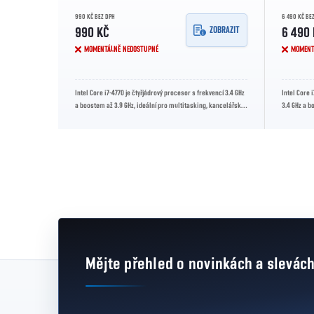
990 KČ BEZ DPH
6 490 KČ BE
ZOBRAZIT
ZOBRAZIT
990 KČ
6 490
MOMENTÁLNĚ NEDOSTUPNÉ
MOMENT
y, základní
Intel Core i7-4770 je čtyřjádrový procesor s frekvencí 3.4 GHz
Intel Core 
deální pro
a boostem až 3.9 GHz, ideální pro multitasking, kancelářské
3.4 GHz a b
aplikace a...
herní a...
Mějte přehled o novinkách
a slevác
Zápatí