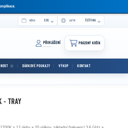
komplikace.
CZK
ČEŠTINA
MĚNA
JAZYK
PŘIHLÁŠENÍ
PRÁZDNÝ KOŠÍK
NÁKUPNÍ KOŠÍK
CNOST
DÁRKOVÉ POUKAZY
VÝKUP
KONTAKT
K - TRAY
2700K s 12 jádry a 20 vlákny, základní frekvencí 3.6 GHz a