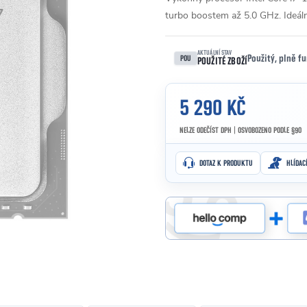
turbo boostem až 5.0 GHz. Ideální
AKTUÁLNÍ STAV
Použitý, plně f
POU
POUŽITÉ ZBOŽÍ
5 290 KČ
NELZE ODEČÍST DPH | OSVOBOZENO PODLE §90
Měrná cena:
DOTAZ K PRODUKTU
HLÍDAC