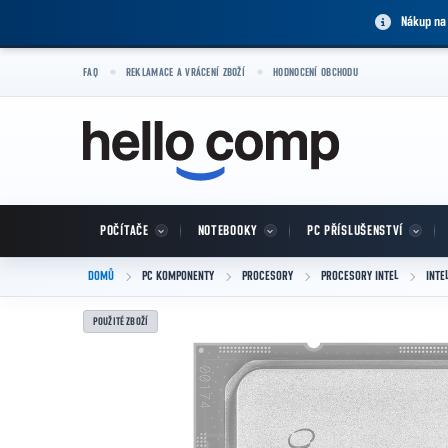
Přejít na obsah
Nákup na
FAQ
REKLAMACE A VRÁCENÍ ZBOŽÍ
HODNOCENÍ OBCHODU
POČÍTAČE
NOTEBOOKY
PC PŘÍSLUŠENSTVÍ
DOMŮ
PC KOMPONENTY
PROCESORY
PROCESORY INTEL
INTE
POUŽITÉ ZBOŽÍ