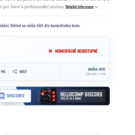
 pro herní a profesionální sestavy.
Detailní informace
unkční. Vzhled se může lišit dle konkrétního kusu.
MOMENTÁLNĚ NEDOSTUPNÉ
ZNAČKA:
INTEL
Í PES
SDÍLET
Záruka
:
1 rok