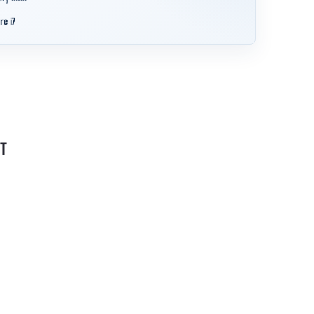
re i7
T