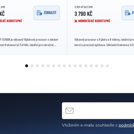
Z DPH
3 790 KČ BEZ DPH
ZOBRAZIT
Z
 KČ
3 790 KČ
ÁLNĚ NEDOSTUPNÉ
MOMENTÁLNĚ NEDOSTUPNÉ
i7-13700K je výkonný 16jádrový procesor s taktem
Výkonný procesor s 8 jádry a 8 vlákny, ideální pr
oost frekvencí až 5.4 GHz, ideální pro náročné
herní a pracovní aplikace. Základní frekvence 3.0
až 4.7 GHz.
E-MAIL
h
Vložením e-mailu souhlasíte s
podmínk