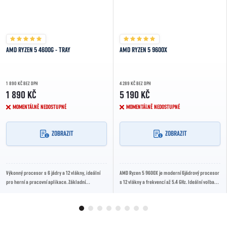
AMD RYZEN 5 4600G - TRAY
AMD RYZEN 5 9600X
1 890 KČ BEZ DPH
4 289 KČ BEZ DPH
1 890 KČ
5 190 KČ
MOMENTÁLNĚ NEDOSTUPNÉ
MOMENTÁLNĚ NEDOSTUPNÉ
ZOBRAZIT
ZOBRAZIT
Výkonný procesor s 6 jádry a 12 vlákny, ideální
AMD Ryzen 5 9600X je moderní 6jádrový procesor
pro herní a pracovní aplikace. Základní
s 12 vlákny a frekvencí až 5.4 GHz. Ideální volba
frekvence 3.7 GHz, boost až 4.2 GHz.
pro výkonné herní i pracovní sestavy na...