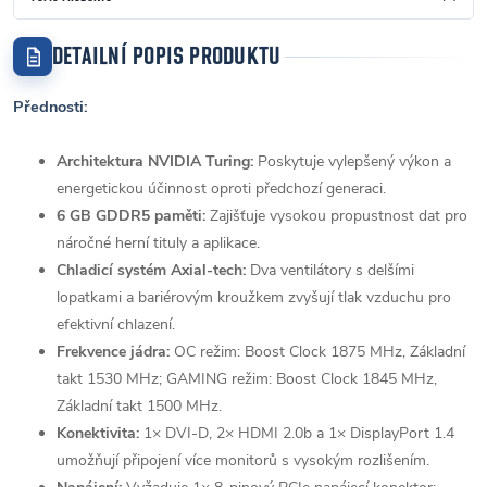
DETAILNÍ POPIS PRODUKTU
Přednosti:
Architektura NVIDIA Turing:
Poskytuje vylepšený výkon a
energetickou účinnost oproti předchozí generaci.
6 GB GDDR5 paměti:
Zajišťuje vysokou propustnost dat pro
náročné herní tituly a aplikace.
Chladicí systém Axial-tech:
Dva ventilátory s delšími
lopatkami a bariérovým kroužkem zvyšují tlak vzduchu pro
efektivní chlazení.
Frekvence jádra:
OC režim: Boost Clock 1875 MHz, Základní
takt 1530 MHz; GAMING režim: Boost Clock 1845 MHz,
Základní takt 1500 MHz.
Konektivita:
1× DVI-D, 2× HDMI 2.0b a 1× DisplayPort 1.4
umožňují připojení více monitorů s vysokým rozlišením.