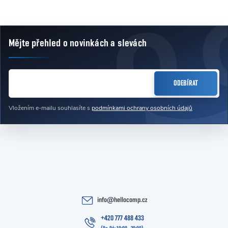
Mějte přehled o novinkách
a slevách
Zápatí
E-MAIL
ODEBÍRAT
Vložením e-mailu souhlasíte s
podmínkami ochrany osobních údajů
info
@
hellocomp.cz
+420 777 488 433