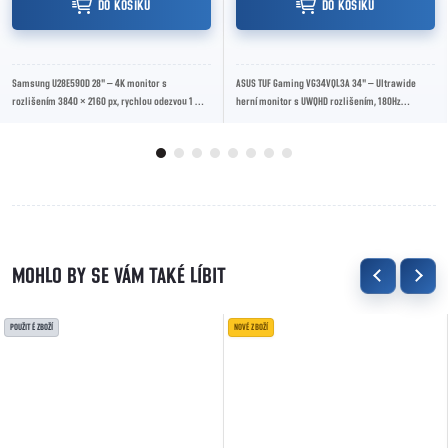
DO KOŠÍKU
DO KOŠÍKU
Samsung U28E590D 28" – 4K monitor s
ASUS TUF Gaming VG34VQL3A 34" – Ultrawide
rozlišením 3840 × 2160 px, rychlou odezvou 1 ms
herní monitor s UWQHD rozlišením, 180Hz
a podporou AMD FreeSync pro ostrý obraz a
obnovovací frekvencí, zakřiveným VA panelem a
plynulé...
podporou...
POUŽITÉ ZBOŽÍ
NOVÉ ZBOŽÍ