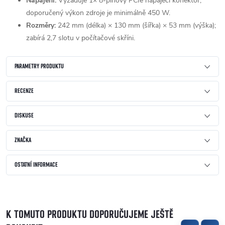
Napájení:
Vyžaduje 1× 8-pinový PCIe napájecí konektor;
doporučený výkon zdroje je minimálně 450 W.
Rozměry:
242 mm (délka) × 130 mm (šířka) × 53 mm (výška);
zabírá 2,7 slotu v počítačové skříni.
PARAMETRY PRODUKTU
RECENZE
DISKUSE
ZNAČKA
OSTATNÍ INFORMACE
K TOMUTO PRODUKTU DOPORUČUJEME JEŠTĚ