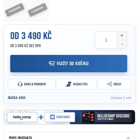
OD
3 490 KČ
OD
3 490 KČ
BEZ DPH
Měrná cena:
VLOŽIT DO KOŠÍKU
DOTAZ K PRODUKTU
HLÍDACÍ PES
SDÍLET
Záruka
:
1 rok
ZNAČKA:
ASUS
POPIS PRODUKTU