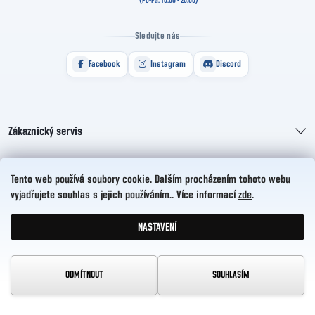
Sledujte nás
Facebook
Instagram
Discord
Zákaznický servis
Informace pro vás
Tento web používá soubory cookie. Dalším procházením tohoto webu
vyjadřujete souhlas s jejich používáním.. Více informací
zde
.
HelloCZ s.r.o.
NASTAVENÍ
Vytvořil Shoptet
Copyright 2026
HelloComp
. Všechna práva vyhrazena.
ODMÍTNOUT
SOUHLASÍM
Upravit nastavení cookies