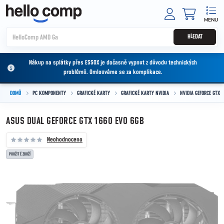
Přejít na obsah
NÁKUPNÍ
HLEDAT
Nákup na splátky přes ESSOX je dočasně vypnut z důvodu technických
problémů. Omlouváme se za komplikace.
DOMŮ
PC KOMPONENTY
GRAFICKÉ KARTY
GRAFICKÉ KARTY NVIDIA
NVIDIA GEFORCE GTX
ASUS DUAL GEFORCE GTX 1660 EVO 6GB
Neohodnoceno
POUŽITÉ ZBOŽÍ