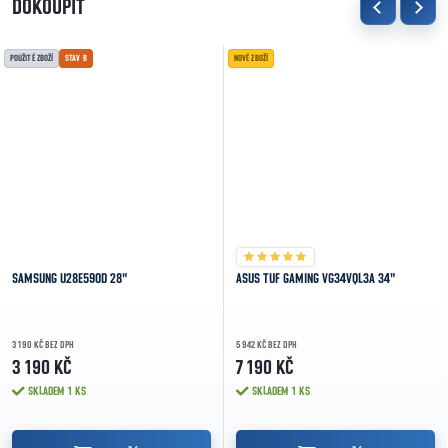
DOKOUPIT
POUŽITÉ ZBOŽÍ
STAV B
NOVÉ ZBOŽÍ
SAMSUNG U28E590D 28"
ASUS TUF GAMING VG34VQL3A 34"
3 190 KČ BEZ DPH
5 942 KČ BEZ DPH
3 190 KČ
7 190 KČ
SKLADEM
1 KS
SKLADEM
1 KS