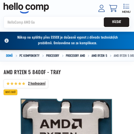
Přejít na obsah
NÁKUPNÍ
HLEDAT
Nákup na splátky přes ESSOX je dočasně vypnut z důvodu technických
problémů. Omlouváme se za komplikace.
DOMŮ
PC KOMPONENTY
PROCESORY
PROCESORY AMD
AMD RYZEN 5
AMD RYZEN 5 840
AMD RYZEN 5 8400F - TRAY
2 hodnocení
NOVÉ ZBOŽÍ