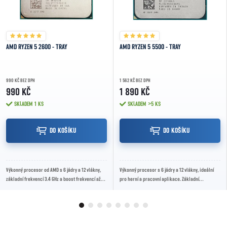
AMD RYZEN 5 2600 - TRAY
AMD RYZEN 5 5500 - TRAY
990 KČ BEZ DPH
1 562 KČ BEZ DPH
990 KČ
1 890 KČ
SKLADEM
1 KS
SKLADEM
>5 KS
DO KOŠÍKU
DO KOŠÍKU
Výkonný procesor od AMD s 6 jádry a 12 vlákny,
Výkonný procesor s 6 jádry a 12 vlákny, ideální
základní frekvencí 3.4 GHz a boost frekvencí až
pro herní a pracovní aplikace. Základní
3.9 GHz. Ideální pro hraní her a...
frekvence 3.6 GHz, boost až 4.2 GHz.