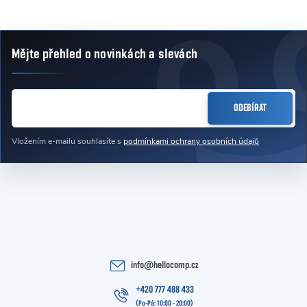
Mějte přehled o novinkách
a slevách
Zápatí
E-MAIL
ODEBÍRAT
Vložením e-mailu souhlasíte s
podmínkami ochrany osobních údajů
info
@
hellocomp.cz
+420 777 488 433