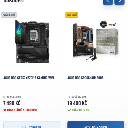
DOKOUPIT
POUŽITÉ ZBOŽÍ
NOVÉ ZBOŽÍ
ASUS ROG STRIX X670E-F GAMING WIFI
ASUS ROG CROSSHAIR 2006
6 190 KČ BEZ DPH
16 107 KČ BEZ DPH
7 490 KČ
19 490 KČ
MOMENTÁLNĚ NEDOSTUPNÉ
SKLADEM
5 KS
ZOBRAZIT
DO KOŠÍKU