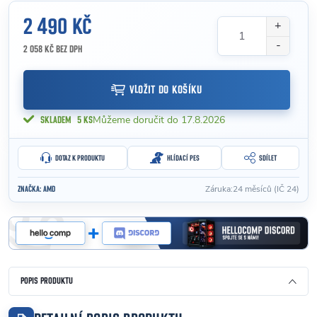
2 490 KČ
2 058 KČ BEZ DPH
Měrná cena:
VLOŽIT DO KOŠÍKU
17.8.2026
SKLADEM
5 KS
DOTAZ K PRODUKTU
HLÍDACÍ PES
SDÍLET
Záruka
:
24 měsíců (IČ 24)
ZNAČKA:
AMD
POPIS PRODUKTU