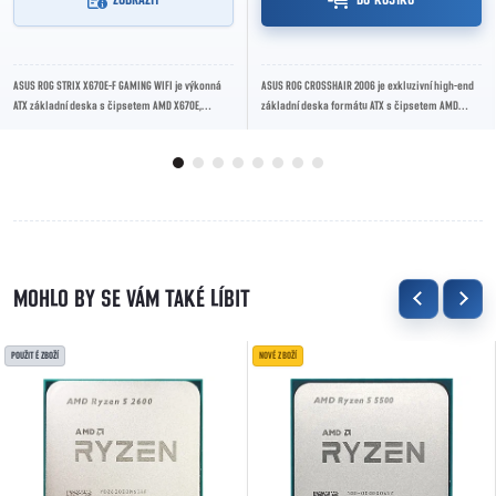
ASUS ROG STRIX X670E-F GAMING WIFI je výkonná
ASUS ROG CROSSHAIR 2006 je exkluzivní high-end
ATX základní deska s čipsetem AMD X670E,
základní deska formátu ATX s čipsetem AMD
určená pro procesory AMD Ryzen™ řady 7000 s
X870E, inspirovaná první generací ROG desek....
paticí...
POUŽITÉ ZBOŽÍ
NOVÉ ZBOŽÍ