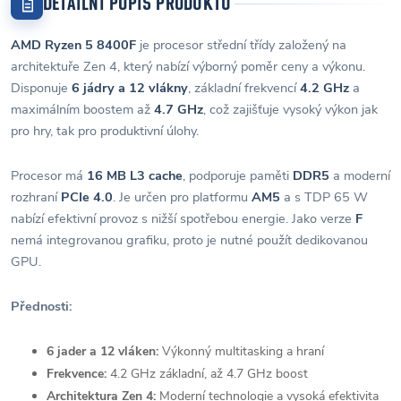
DETAILNÍ POPIS PRODUKTU
AMD Ryzen 5 8400F
je procesor střední třídy založený na
architektuře Zen 4, který nabízí výborný poměr ceny a výkonu.
Disponuje
6 jádry a 12 vlákny
, základní frekvencí
4.2 GHz
a
maximálním boostem až
4.7 GHz
, což zajišťuje vysoký výkon jak
pro hry, tak pro produktivní úlohy.
Procesor má
16 MB L3 cache
, podporuje paměti
DDR5
a moderní
rozhraní
PCIe 4.0
. Je určen pro platformu
AM5
a s TDP 65 W
nabízí efektivní provoz s nižší spotřebou energie. Jako verze
F
nemá integrovanou grafiku, proto je nutné použít dedikovanou
GPU.
Přednosti:
6 jader a 12 vláken:
Výkonný multitasking a hraní
Frekvence:
4.2 GHz základní, až 4.7 GHz boost
Architektura Zen 4:
Moderní technologie a vysoká efektivita