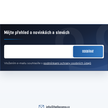
Ovládací prvky výpisu
Mějte přehled o novinkách
a slevách
Zápatí
E-MAIL
ODEBÍRAT
Vložením e-mailu souhlasíte s
podmínkami ochrany osobních údajů
info
@
hellocomp.cz