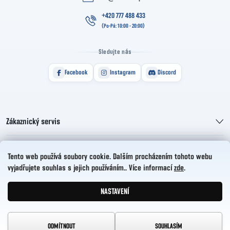
+420 777 488 433
Sledujte nás
Facebook
Instagram
Discord
Zákaznický servis
Informace pro vás
Tento web používá soubory cookie. Dalším procházením tohoto webu
vyjadřujete souhlas s jejich používáním.. Více informací
zde
.
HelloCZ s.r.o.
NASTAVENÍ
Vytvořil Shoptet
Copyright 2026
HelloComp
. Všechna práva vyhrazena.
ODMÍTNOUT
SOUHLASÍM