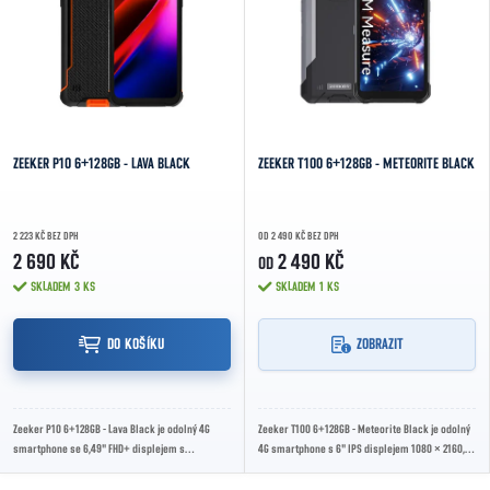
ABECEDNĚ
ZEEKER P10 6+128GB - LAVA BLACK
ZEEKER T100 6+128GB - METEORITE BLACK
2 223 KČ BEZ DPH
OD 2 490 KČ BEZ DPH
2 690 KČ
2 490 KČ
OD
SKLADEM
3 KS
SKLADEM
1 KS
DO KOŠÍKU
ZOBRAZIT
Zeeker P10 6+128GB - Lava Black je odolný 4G
Zeeker T100 6+128GB - Meteorite Black je odolný
smartphone se 6,49" FHD+ displejem s
4G smartphone s 6" IPS displejem 1080 × 2160,
ochranným sklem Corning Gorilla Glass,
procesorem MediaTek Helio G80, 6GB RAM,...
procesorem...