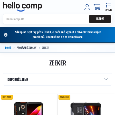
Přejít na obsah
NÁKUPNÍ
HLEDAT
Nákup na splátky přes ESSOX je dočasně vypnut z důvodu technických
problémů. Omlouváme se za komplikace.
DOMŮ
PRODÁVANÉ ZNAČKY
ZEEKER
ZEEKER
Řazení produktů
DOPORUČUJEME
NEJLEVNĚJŠÍ
Výpis produktů
NOVÉ ZBOŽÍ
NOVÉ ZBOŽÍ
NEJDRAŽŠÍ
NEJPRODÁVANĚJŠÍ