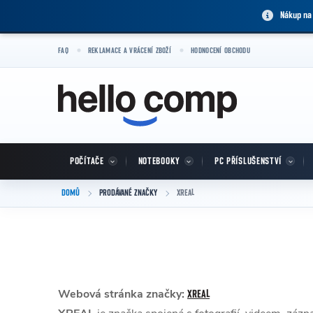
Přejít na obsah
Nákup na
FAQ
REKLAMACE A VRÁCENÍ ZBOŽÍ
HODNOCENÍ OBCHODU
POČÍTAČE
NOTEBOOKY
PC PŘÍSLUŠENSTVÍ
DOMŮ
PRODÁVANÉ ZNAČKY
XREAL
Webová stránka značky:
XREAL