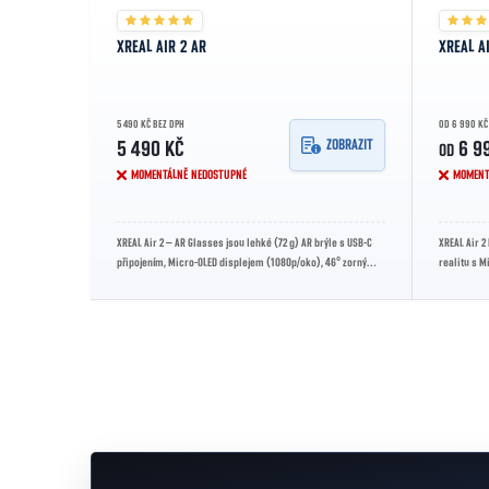
XREAL AIR 2 AR
XREAL A
5 490 KČ BEZ DPH
OD 6 990 KČ
ZOBRAZIT
5 490 KČ
6 9
OD
MOMENTÁLNĚ NEDOSTUPNÉ
MOMENT
XREAL Air 2 – AR Glasses jsou lehké (72 g) AR brýle s USB-C
XREAL Air 2
připojením, Micro-OLED displejem (1080p/oko), 46° zorným
realitu s M
polem a až 120 Hz...
obrazu z tel
Ovládací prvky výpisu