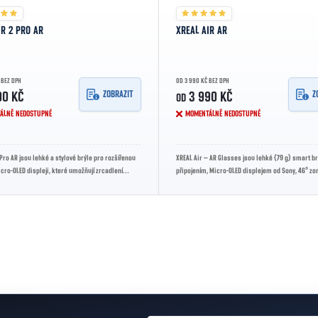
IR 2 PRO AR
XREAL AIR AR
 BEZ DPH
OD 3 990 KČ BEZ DPH
ZOBRAZIT
Z
90 KČ
3 990 KČ
OD
ÁLNĚ NEDOSTUPNÉ
MOMENTÁLNĚ NEDOSTUPNÉ
 Pro AR jsou lehké a stylové brýle pro rozšířenou
XREAL Air – AR Glasses jsou lehké (79 g) smart br
icro-OLED displeji, které umožňují zrcadlení
připojením, Micro-OLED displejem od Sony, 46° z
efonu,...
polem a obnovovací...