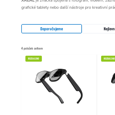
XREAL
je značka spojená s fotografií, videem, zázn
grafické tablety nebo další nástroje pro kreativní prá
Řazení produktů
Doporučujeme
Nejlevn
4
položek celkem
Výpis produktů
ROZBALENO
ROZBALENO