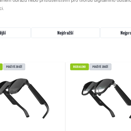
amem obrazu nebo příslušenstvím pro tvorbu digitálního obsahu. 
ci.
ější
Nejdražší
Nejpr
POUŽITÉ ZBOŽÍ
ROZBALENO
POUŽITÉ ZBOŽÍ