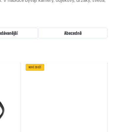
V nabídce bývají kamery, objektivy, držáky, světla,
odávanější
Abecedně
NOVÉ ZBOŽÍ