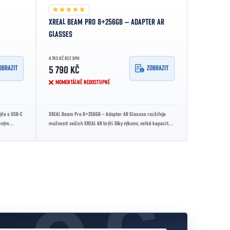
XREAL BEAM PRO 8+256GB – ADAPTER AR
GLASSES
4 785 KČ BEZ DPH
OBRAZIT
ZOBRAZIT
5 790 KČ
MOMENTÁLNĚ NEDOSTUPNÉ
ýle s USB-C
XREAL Beam Pro 8+256GB – Adapter AR Glasses rozšiřuje
orným
možnosti vašich XREAL AR brýlí. Díky výkonu, velké kapacitě a
3D kameře přináší...