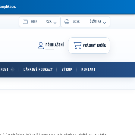
komplikace.
CZK
ČEŠTINA
MĚNA
JAZYK
PŘIHLÁŠENÍ
PRÁZDNÝ KOŠÍK
NÁKUPNÍ KOŠÍK
CNOST
DÁRKOVÉ POUKAZY
VÝKUP
KONTAKT