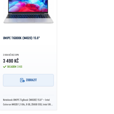
ABECEDNĚ
UMIPC TIGBOOK (N4020) 15.6"
2 884 KČ BEZ DPH
3 490 KČ
SKLADEM
3 KS
ZOBRAZIT
Notebook UMIPC TigBook (N4020) 15.6" – Intel
Celeron N4020 1,1 GHz, 8 GB, 256GB SSD, Intel UHD
Graphics 600, 15,6" 1920 × 1080 px,...