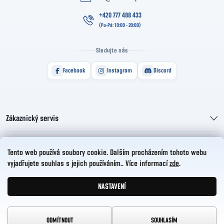
+420 777 488 433
Sledujte nás
Facebook
Instagram
Discord
Zákaznický servis
Informace pro vás
Tento web používá soubory cookie. Dalším procházením tohoto webu
vyjadřujete souhlas s jejich používáním.. Více informací
zde
.
HelloCZ s.r.o.
NASTAVENÍ
Vytvořil Shoptet
Copyright 2026
HelloComp
. Všechna práva vyhrazena.
ODMÍTNOUT
SOUHLASÍM