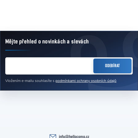
Ovládací prvky výpisu
Mějte přehled o novinkách
a slevách
Zápatí
E-MAIL
ODEBÍRAT
Vložením e-mailu souhlasíte s
podmínkami ochrany osobních údajů
info
@
hellocomp.cz