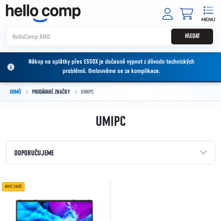
Přejít na obsah
NÁKUPNÍ
HLEDAT
Nákup na splátky přes ESSOX je dočasně vypnut z důvodu technických
problémů. Omlouváme se za komplikace.
DOMŮ
PRODÁVANÉ ZNAČKY
UMIPC
UMIPC
Řazení produktů
DOPORUČUJEME
NEJLEVNĚJŠÍ
Výpis produktů
NOVÉ ZBOŽÍ
NEJDRAŽŠÍ
NEJPRODÁVANĚJŠÍ