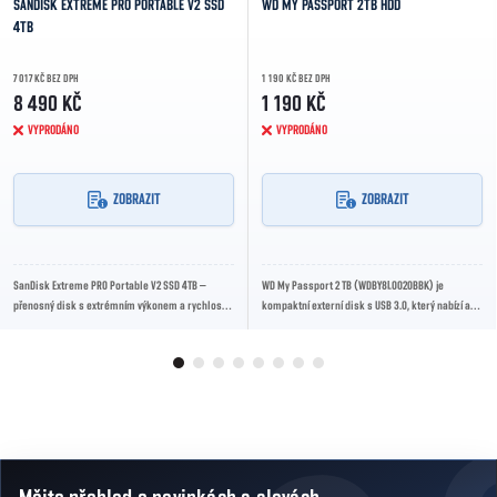
SANDISK EXTREME PRO PORTABLE V2 SSD
WD MY PASSPORT 2TB HDD
4TB
7 017 KČ BEZ DPH
1 190 KČ BEZ DPH
8 490 KČ
1 190 KČ
VYPRODÁNO
VYPRODÁNO
ZOBRAZIT
ZOBRAZIT
SanDisk Extreme PRO Portable V2 SSD 4TB –
WD My Passport 2 TB (WDBY8L0020BBK) je
přenosný disk s extrémním výkonem a rychlostí
kompaktní externí disk s USB 3.0, který nabízí až
až 2 000 MB/s. Ideální pro profesionály, tvůrce...
120 MB/s přenosové rychlosti, hardwarové AES...