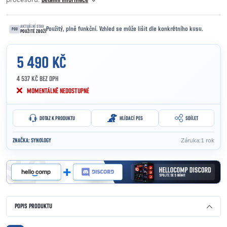
Detailní informace
AKTUÁLNÍ STAV
Použitý, plně funkční. Vzhled se může lišit dle konkrétního kusu.
POU
POUŽITÉ ZBOŽÍ
5 490 KČ
4 537 KČ BEZ DPH
Měrná cena:
MOMENTÁLNĚ NEDOSTUPNÉ
DOTAZ K PRODUKTU
HLÍDACÍ PES
SDÍLET
Záruka
:
1 rok
ZNAČKA:
SYNOLOGY
POPIS PRODUKTU