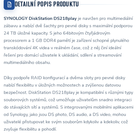
DETAILNÍ POPIS PRODUKTU
SYNOLOGY DiskStation DS218play
je navržen pro multimediální
zábavu a nabízí dvě šachty pro pevné disky s maximální podporou
24 TB úložné kapacity. S jeho 64bitovým čtyřjádrovým
procesorem a 1 GB DDR4 pamětí je zařízení schopné plynulého
transkódování 4K videa v reálném čase, což z něj činí ideální
řešení pro domácí uživatele k ukládání, sdílení a streamování
multimediálního obsahu.
Díky podpoře RAID konfigurací a dvěma sloty pro pevné disky
nabízí flexibilitu v úložných možnostech a zvýšenou datovou
bezpečnost. DiskStation DS218play je kompatibilní s různými typy
souborových systémů, což umožňuje uživatelům snadno integraci
do stávajících sítí a systémů. S integrovanými mobilními aplikacemi
od Synology, jako jsou DS photo, DS audio, a DS video, mohou
uživatelé přistupovat ke svým souborům kdykoliv a kdekoliv, což
zvyšuje flexibilitu a pohodlí.