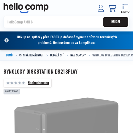
Přejít na obsah
NÁKUPNÍ
HLEDAT
Nákup na splátky přes ESSOX je dočasně vypnut z důvodu technických
problémů. Omlouváme se za komplikace.
DOMŮ
CHYTRÁ DOMÁCNOST
DOMÁCÍ SÍŤ
NAS SERVERY
SYNOLOGY DISKSTATION DS218PLA
SYNOLOGY DISKSTATION DS218PLAY
Neohodnoceno
POUŽITÉ ZBOŽÍ